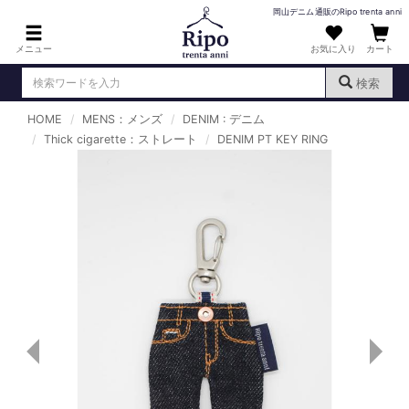
岡山デニム通販のRipo trenta anni
メニュー
お気に入り
カート
検索
HOME
MENS：メンズ
DENIM : デニム
ログイン
新規会員登録
Thick cigarette：ストレート
（
）
DENIM PT KEY RING
MENS : メンズ
DENIM : デニム
PANTS : パンツ
TOPS : トップス
T-SHIRT : Tシャツ
KNIT : ニット
SHIRT : シャツ