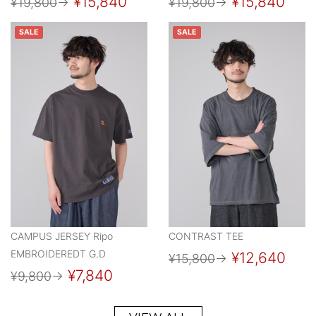
¥15,840
¥15,840
¥19,800
→
¥19,800
→
SALE
SALE
CAMPUS JERSEY Ripo
CONTRAST TEE
EMBROIDEREDT G.D
¥12,640
¥15,800
→
¥7,840
¥9,800
→