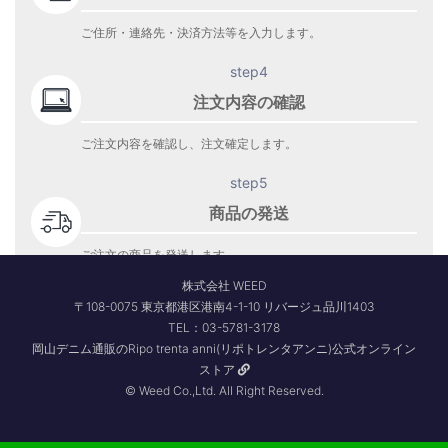
ご住所・連絡先・決済方法等を入力します。
step4
注文内容の確認
ご注文内容を確認し、注文確定します。
step5
商品の発送
ご注文の商品を発送します。
商品到着をお待ち下さい。
株式会社 WEED
〒108-0075 東京都港区港南4-1-10 リバージュ品川1403
TEL：03-5781-3178
岡山デニム通販のRipo trenta anni(リポトレンタアンニ)公式オンライン
ストア
© Weed Co.,Ltd. All Right Reserved.