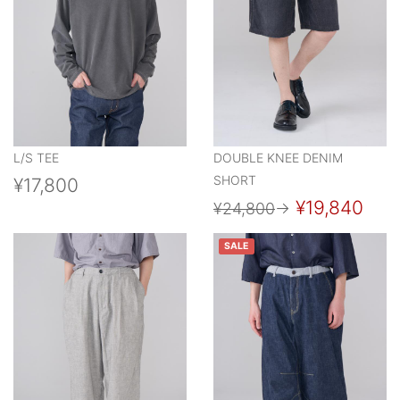
L/S TEE
DOUBLE KNEE DENIM
SHORT
¥17,800
¥19,840
¥24,800
→
SALE