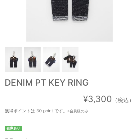
OUTERS : アウター
LADIES : レディース
DENIM : デニム
PANTS/SKIRT : パンツ・スカート
TOPS : トップス
OUTERS : アウター
OUTLET : アウトレット
DENIM PT KEY RING
MENS : メンズ
¥3,300
（税込）
LADIES : レディース
獲得ポイントは
30 point
です。
※会員様のみ
新規会員登録
在庫あり
お買い物カゴ