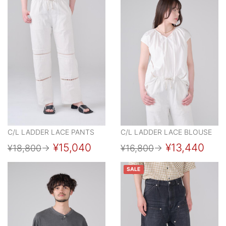
C/L LADDER LACE PANTS
C/L LADDER LACE BLOUSE
¥15,040
¥13,440
¥18,800
→
¥16,800
→
SALE