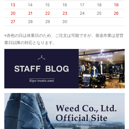
13
14
15
16
17
18
19
20
21
22
23
24
25
26
27
28
29
30
※赤色の日は休業日のため、ご注文は可能ですが、発送作業は翌営
業日以降の対応となります。