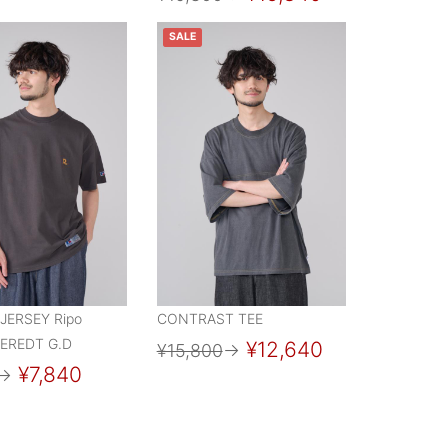
SALE
JERSEY Ripo
CONTRAST TEE
EREDT G.D
¥12,640
¥15,800
→
¥7,840
→