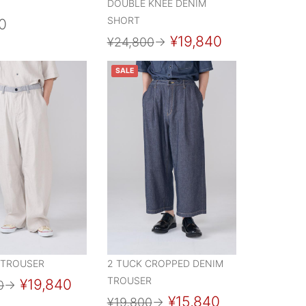
DOUBLE KNEE DENIM
SHORT
0
¥19,840
¥24,800
→
SALE
 TROUSER
2 TUCK CROPPED DENIM
TROUSER
¥19,840
0
→
¥15,840
¥19,800
→