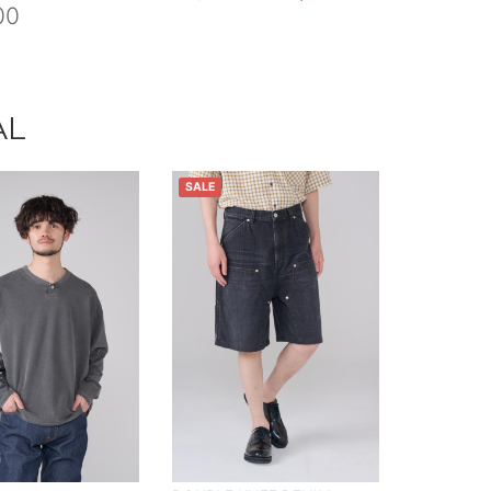
00
AL
SALE