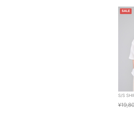
SALE
S/S SHI
¥19,8