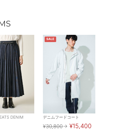
EMS
SALE
EATS DENIM
デニムフードコート
¥15,400
¥30,800
→