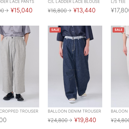
DDER LACE PANTS
C/L LADDER LACE BLOUSE
L/S TEE
¥15,040
¥13,440
¥17,80
00
→
¥16,800
→
SALE
SALE
CROPPED TROUSER
BALLOON DENIM TROUSER
BALOON
800
¥19,840
¥24,800
→
¥24,80