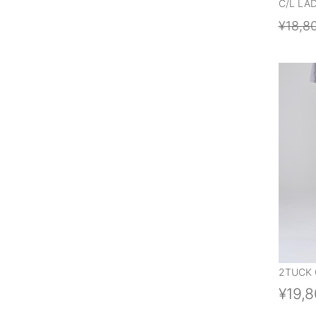
C/L LA
¥18,8
2TUCK 
¥19,