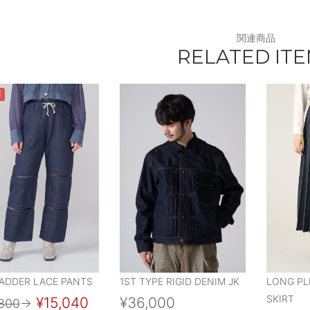
関連商品
RELATED IT
E
LADDER LACE PANTS
1ST TYPE RIGID DENIM JK
LONG PL
SKIRT
¥15,040
¥36,000
800
→