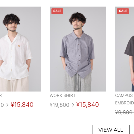
SALE
SALE
RT
WORK SHIRT
CAMPUS 
EMBROID
¥15,840
¥15,840
00
→
¥19,800
→
¥9,800
VIEW ALL