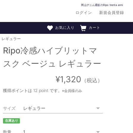
岡山デニム通販のRipo trenta anni
ログイン
新規会員登録
お気に入り
カート
ュ レギュラー
Ripo冷感ハイブリットマ
スク ベージュ レギュラー
¥1,320
（税込）
獲得ポイントは
12 point
です。
※会員様のみ
サイズ
在庫あり
数量