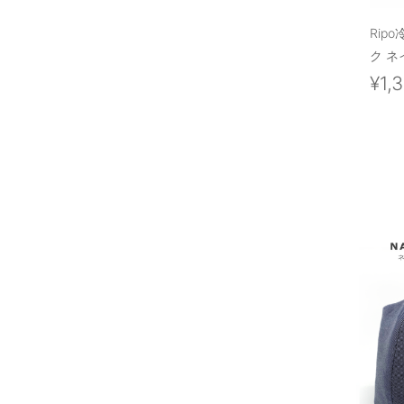
Rip
ク ネ
¥1,