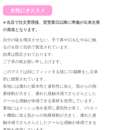
女性にオススメ
※当店で注文受理後、翌営業日以降に準備が出来次第
の発送となります。
自分の咳を飛沫させない、手で鼻や口をむやみに触
るのを防ぐ目的で製造されています。
効果は限定されております。
ご了承の程お願い申し上げます。
このマスクは顔にフィットする様に3D裁断をし立体
的に縫製されています。
表地には優れた吸水性と速乾性に加え、肌からの熱
量移動が大きく、優れた接触冷感でさらさらとした
クールな感触が体感できる素材を使用しています。
裏地にはメッシュ地を使用し通気性が良く、UVカッ
ト機能に加え肌からの熱量移動が大きく、優れた接
触冷感でさらさらとしたクールな感触が体感できる
素材を使用しています。