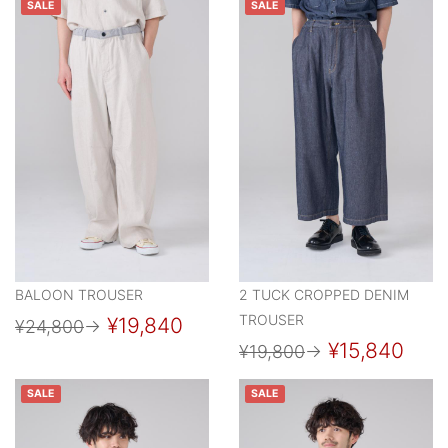
SALE
SALE
BALOON TROUSER
2 TUCK CROPPED DENIM
TROUSER
¥19,840
¥24,800
→
¥15,840
¥19,800
→
SALE
SALE