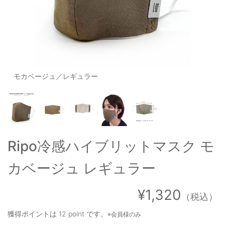
OUTERS : アウター
LADIES : レディース
DENIM : デニム
PANTS/SKIRT : パンツ・スカート
モカベージュ／レギュラー
TOPS : トップス
OUTERS : アウター
OUTLET : アウトレット
Ripo冷感ハイブリットマスク モ
MENS : メンズ
カベージュ レギュラー
LADIES : レディース
新規会員登録
¥1,320
（税込）
お買い物カゴ
獲得ポイントは
12 point
です。
※会員様のみ