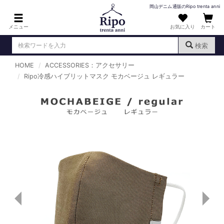
岡山デニム通販のRipo trenta anni
メニュー
お気に入り
カート
検索
HOME
ACCESSORIES：アクセサリー
ログイン
新規会員登録
Ripo冷感ハイブリットマスク モカベージュ レギュラー
（
）
MENS : メンズ
DENIM : デニム
PANTS : パンツ
TOPS : トップス
T-SHIRT : Tシャツ
KNIT : ニット
SHIRT : シャツ