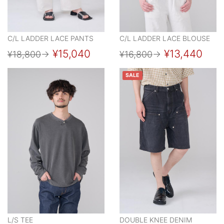
C/L LADDER LACE PANTS
C/L LADDER LACE BLOUSE
¥15,040
¥13,440
¥18,800
→
¥16,800
→
SALE
L/S TEE
DOUBLE KNEE DENIM