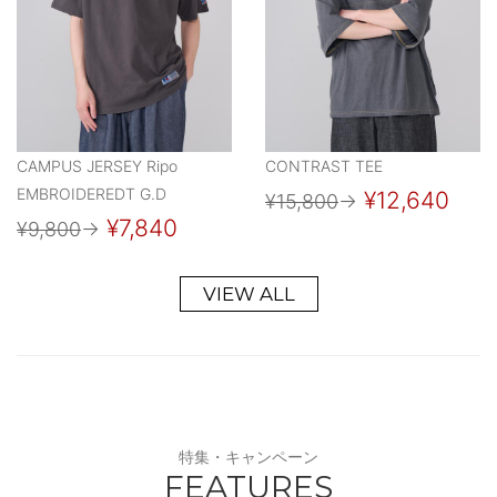
CAMPUS JERSEY Ripo
CONTRAST TEE
EMBROIDEREDT G.D
¥12,640
¥15,800
→
¥7,840
¥9,800
→
VIEW ALL
特集・キャンペーン
FEATURES