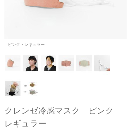
OUTERS : アウター
LADIES : レディース
DENIM : デニム
PANTS/SKIRT : パンツ・スカート
ピンク・レギュラー
TOPS : トップス
OUTERS : アウター
OUTLET : アウトレット
MENS : メンズ
LADIES : レディース
クレンゼ冷感マスク ピンク
新規会員登録
レギュラー
お買い物カゴ