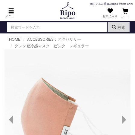
岡山デニム通販のRipo trenta anni
メニュー
お気に入り
カート
検索
HOME
ACCESSORIES：アクセサリー
ログイン
新規会員登録
クレンゼ冷感マスク ピンク レギュラー
（
）
MENS : メンズ
DENIM : デニム
PANTS : パンツ
TOPS : トップス
T-SHIRT : Tシャツ
KNIT : ニット
SHIRT : シャツ