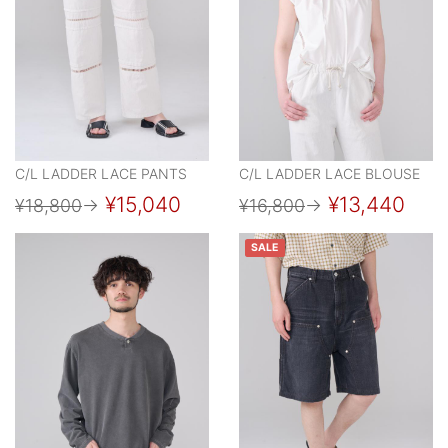
C/L LADDER LACE PANTS
C/L LADDER LACE BLOUSE
¥15,040
¥13,440
¥18,800
→
¥16,800
→
SALE