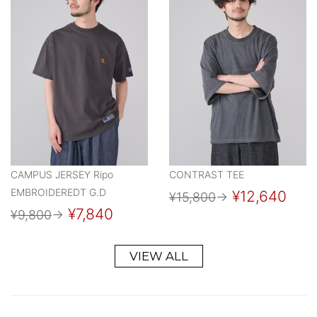
CAMPUS JERSEY Ripo
CONTRAST TEE
EMBROIDEREDT G.D
¥12,640
¥15,800
→
¥7,840
¥9,800
→
VIEW ALL