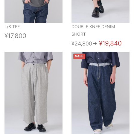
L/S TEE
DOUBLE KNEE DENIM
SHORT
¥17,800
¥19,840
¥24,800
→
SALE