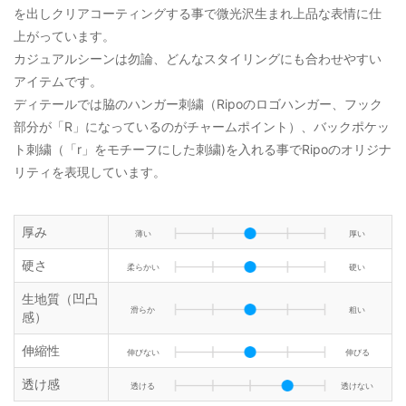
を出しクリアコーティングする事で微光沢生まれ上品な表情に仕
上がっています。
カジュアルシーンは勿論、どんなスタイリングにも合わせやすい
アイテムです。
ディテールでは脇のハンガー刺繍（Ripoのロゴハンガー、フック
部分が「R」になっているのがチャームポイント）、バックポケッ
ト刺繍（「r」をモチーフにした刺繍)を入れる事でRipoのオリジナ
リティを表現しています。
厚み
薄い
厚い
硬さ
柔らかい
硬い
生地質（凹凸
滑らか
粗い
感）
伸縮性
伸びない
伸びる
透け感
透ける
透けない