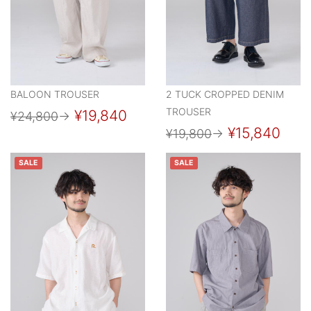
BALOON TROUSER
2 TUCK CROPPED DENIM
TROUSER
¥19,840
¥24,800
→
¥15,840
¥19,800
→
SALE
SALE