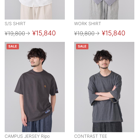
S/S SHIRT
WORK SHIRT
¥15,840
¥15,840
¥19,800
→
¥19,800
→
SALE
SALE
CAMPUS JERSEY Ripo
CONTRAST TEE