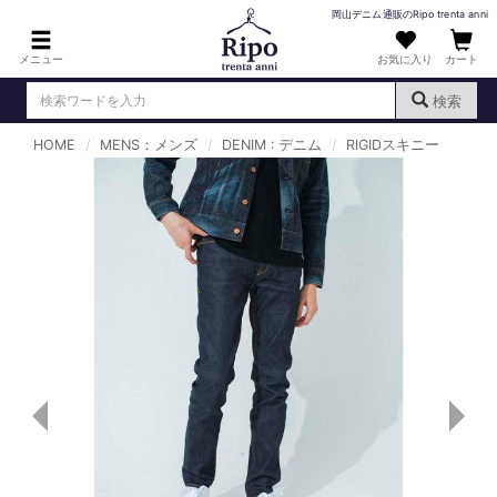
岡山デニム通販のRipo trenta anni
メニュー
お気に入り
カート
検索
HOME
MENS：メンズ
DENIM : デニム
RIGIDスキニー
ログイン
新規会員登録
（
）
MENS : メンズ
DENIM : デニム
PANTS : パンツ
TOPS : トップス
T-SHIRT : Tシャツ
KNIT : ニット
SHIRT : シャツ