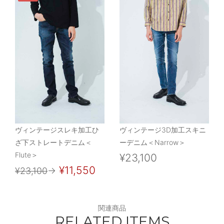
ヴィンテージスレキ加工ひ
ヴィンテージ3D加工スキニ
ざ下ストレートデニム＜
ーデニム＜Narrow＞
Flute＞
¥23,100
¥11,550
¥23,100
→
関連商品
RELATED ITEMS