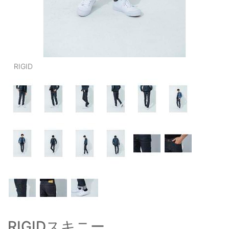
OUTERS : アウター
LADIES : レディース
DENIM : デニム
RIGID
PANTS/SKIRT : パンツ・スカート
TOPS : トップス
OUTERS : アウター
OUTLET : アウトレット
MENS : メンズ
LADIES : レディース
新規会員登録
お買い物カゴ
RIGIDスキニー