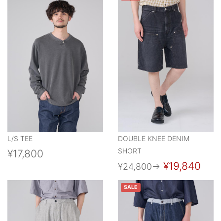
L/S TEE
DOUBLE KNEE DENIM
SHORT
¥17,800
¥19,840
¥24,800
→
SALE