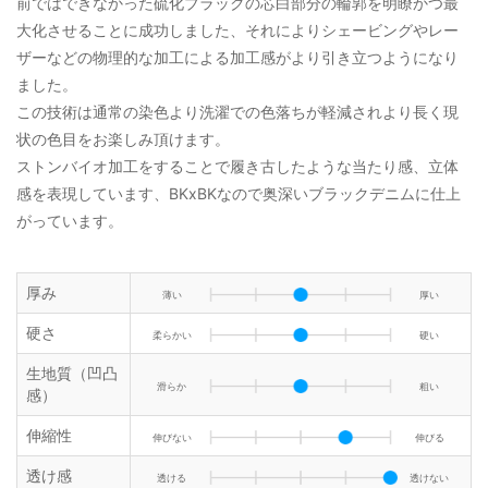
前ではできなかった硫化ブラックの芯白部分の輪郭を明瞭かつ最
大化させることに成功しました、それによりシェービングやレー
ザーなどの物理的な加工による加工感がより引き立つようになり
ました。
この技術は通常の染色より洗濯での色落ちが軽減されより長く現
状の色目をお楽しみ頂けます。
ストンバイオ加工をすることで履き古したような当たり感、立体
感を表現しています、BKxBKなので奥深いブラックデニムに仕上
がっています。
厚み
薄い
厚い
硬さ
柔らかい
硬い
生地質（凹凸
滑らか
粗い
感）
伸縮性
伸びない
伸びる
透け感
透ける
透けない