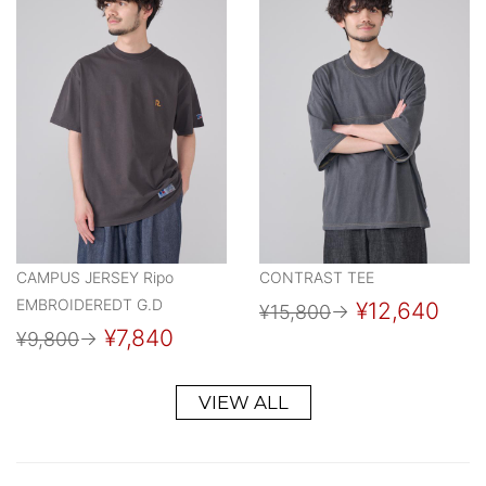
CAMPUS JERSEY Ripo
CONTRAST TEE
EMBROIDEREDT G.D
¥12,640
¥15,800
→
¥7,840
¥9,800
→
VIEW ALL