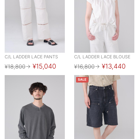
C/L LADDER LACE PANTS
C/L LADDER LACE BLOUSE
¥15,040
¥13,440
¥18,800
→
¥16,800
→
SALE