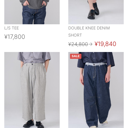
L/S TEE
DOUBLE KNEE DENIM
SHORT
¥17,800
¥19,840
¥24,800
→
SALE