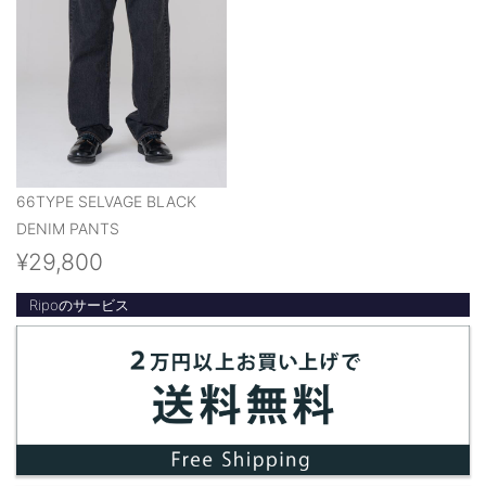
66TYPE SELVAGE BLACK
DENIM PANTS
¥29,800
Ripoのサービス