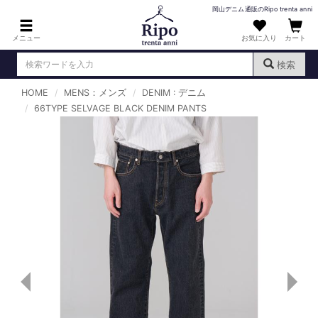
岡山デニム通販のRipo trenta anni
メニュー
お気に入り
カート
検索
HOME
MENS：メンズ
DENIM : デニム
ログイン
新規会員登録
66TYPE SELVAGE BLACK DENIM PANTS
（
）
MENS : メンズ
DENIM : デニム
PANTS : パンツ
TOPS : トップス
T-SHIRT : Tシャツ
KNIT : ニット
SHIRT : シャツ