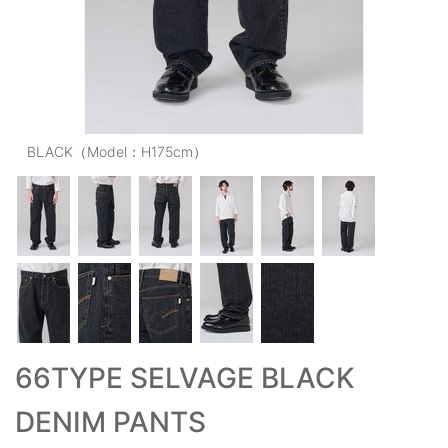
OUTERS : アウター
LADIES : レディース
DENIM : デニム
PANTS/SKIRT : パンツ・スカート
BLACK（Model：H175cm）
TOPS : トップス
OUTERS : アウター
OUTLET : アウトレット
MENS : メンズ
LADIES : レディース
66TYPE SELVAGE BLACK
新規会員登録
DENIM PANTS
お買い物カゴ