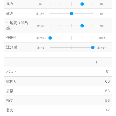
厚み
薄い
厚い
硬さ
柔らかい
硬い
生地質（凹凸
滑らか
粗い
感）
伸縮性
伸びない
伸びる
透け感
透ける
透けない
F
バスト
61
裾周り
60
肩幅
58
袖丈
56
着丈
47