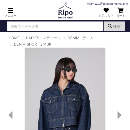
岡山デニム通販のRipo trenta anni
メニュー
お気に入り
カート
検索
HOME
LADIES : レディース
DENIM : デニム
ログイン
新規会員登録
DENIM SHORT ZIP JK
（
）
MENS : メンズ
DENIM : デニム
PANTS : パンツ
TOPS : トップス
T-SHIRT : Tシャツ
KNIT : ニット
SHIRT : シャツ