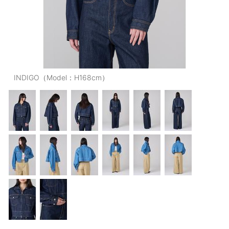
OUTERS : アウター
LADIES : レディース
DENIM : デニム
PANTS/SKIRT : パンツ・スカート
INDIGO（Model：H168cm）
TOPS : トップス
OUTERS : アウター
OUTLET : アウトレット
MENS : メンズ
LADIES : レディース
新規会員登録
お買い物カゴ