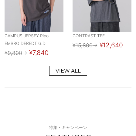
CAMPUS JERSEY Ripo
CONTRAST TEE
EMBROIDEREDT G.D
¥12,640
¥15,800
→
¥7,840
¥9,800
→
VIEW ALL
特集・キャンペーン