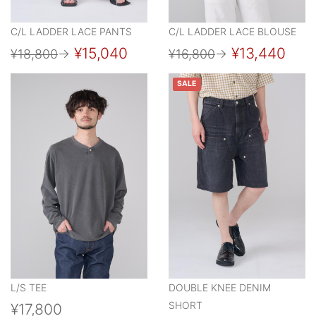
C/L LADDER LACE PANTS
C/L LADDER LACE BLOUSE
¥15,040
¥13,440
¥18,800
→
¥16,800
→
SALE
L/S TEE
DOUBLE KNEE DENIM
SHORT
¥17,800