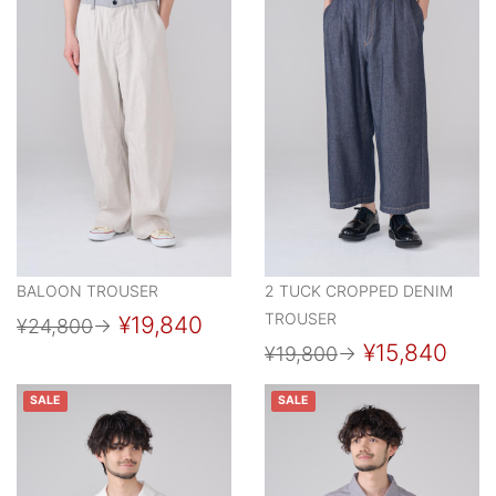
BALOON TROUSER
2 TUCK CROPPED DENIM
TROUSER
¥19,840
¥24,800
→
¥15,840
¥19,800
→
SALE
SALE