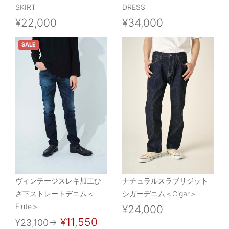
SKIRT
DRESS
¥22,000
¥34,000
SALE
ヴィンテージスレキ加工ひ
ナチュラルスラブリジット
ざ下ストレートデニム＜
シガーデニム＜Cigar＞
Flute＞
¥24,000
¥11,550
¥23,100
→