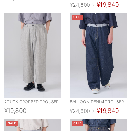
¥19,840
¥24,800
→
SALE
2TUCK CROPPED TROUSER
BALLOON DENIM TROUSER
¥19,800
¥19,840
¥24,800
→
SALE
SALE