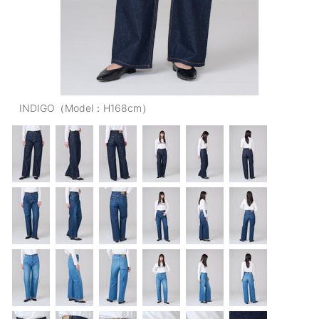
OUTERS : アウター
LADIES : レディース
DENIM : デニム
PANTS/SKIRT : パンツ・スカート
INDIGO（Model：H168cm）
TOPS : トップス
OUTERS : アウター
OUTLET : アウトレット
MENS : メンズ
LADIES : レディース
新規会員登録
お買い物カゴ