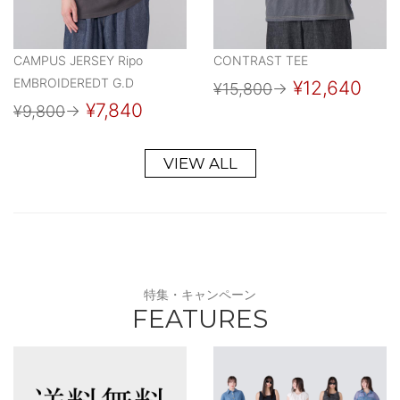
CAMPUS JERSEY Ripo
CONTRAST TEE
EMBROIDEREDT G.D
¥12,640
¥15,800
→
¥7,840
¥9,800
→
VIEW ALL
特集・キャンペーン
FEATURES