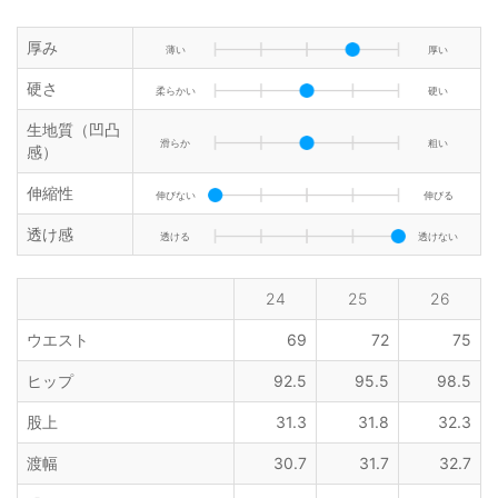
厚み
薄い
厚い
硬さ
柔らかい
硬い
生地質（凹凸
滑らか
粗い
感）
伸縮性
伸びない
伸びる
透け感
透ける
透けない
24
25
26
ウエスト
69
72
75
ヒップ
92.5
95.5
98.5
股上
31.3
31.8
32.3
渡幅
30.7
31.7
32.7