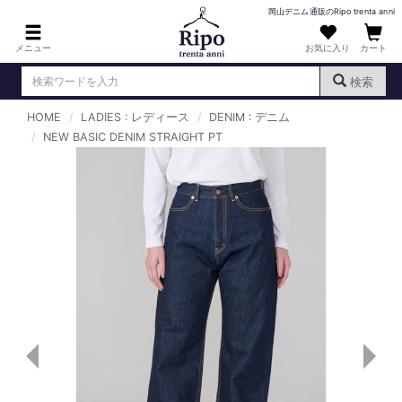
岡山デニム通販のRipo trenta anni
メニュー
お気に入り
カート
検索
HOME
LADIES : レディース
DENIM : デニム
ログイン
新規会員登録
NEW BASIC DENIM STRAIGHT PT
（
）
MENS : メンズ
DENIM : デニム
PANTS : パンツ
TOPS : トップス
T-SHIRT : Tシャツ
KNIT : ニット
SHIRT : シャツ