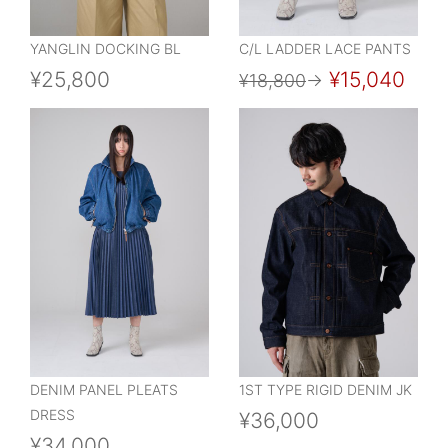
YANGLIN DOCKING BL
C/L LADDER LACE PANTS
¥25,800
¥15,040
¥18,800
→
DENIM PANEL PLEATS
1ST TYPE RIGID DENIM JK
DRESS
¥36,000
¥34,000