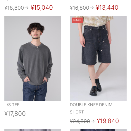
¥15,040
¥13,440
¥18,800
→
¥16,800
→
SALE
L/S TEE
DOUBLE KNEE DENIM
SHORT
¥17,800
¥19,840
¥24,800
→