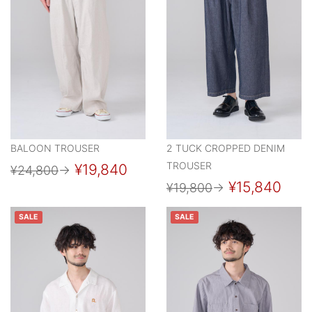
BALOON TROUSER
2 TUCK CROPPED DENIM
TROUSER
¥19,840
¥24,800
→
¥15,840
¥19,800
→
SALE
SALE