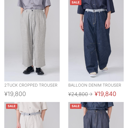
SALE
2TUCK CROPPED TROUSER
BALLOON DENIM TROUSER
¥19,800
¥19,840
¥24,800
→
SALE
SALE