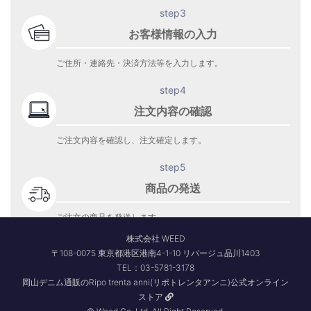
step3
お客様情報の入力
ご住所・連絡先・決済方法等を入力します。
step4
注文内容の確認
ご注文内容を確認し、注文確定します。
step5
商品の発送
ご注文の商品を発送します。
商品到着をお待ち下さい。
株式会社 WEED
〒108-0075 東京都港区港南4-1-10 リバージュ品川1403
TEL：03-5781-3178
岡山デニム通販のRipo trenta anni(リポトレンタアンニ)公式オンライン
ストア