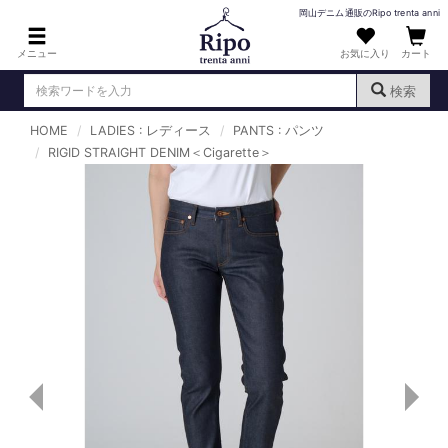
岡山デニム通販のRipo trenta anni
メニュー
お気に入り
カート
検索
HOME
LADIES : レディース
PANTS : パンツ
ログイン
新規会員登録
RIGID STRAIGHT DENIM＜Cigarette＞
（
）
MENS : メンズ
DENIM : デニム
PANTS : パンツ
TOPS : トップス
T-SHIRT : Tシャツ
KNIT : ニット
SHIRT : シャツ