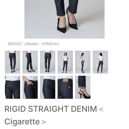
OUTERS : アウター
LADIES : レディース
DENIM : デニム
PANTS/SKIRT : パンツ・スカート
INDIGO（Model：H166cm）
TOPS : トップス
OUTERS : アウター
OUTLET : アウトレット
MENS : メンズ
LADIES : レディース
RIGID STRAIGHT DENIM＜
新規会員登録
Cigarette＞
お買い物カゴ