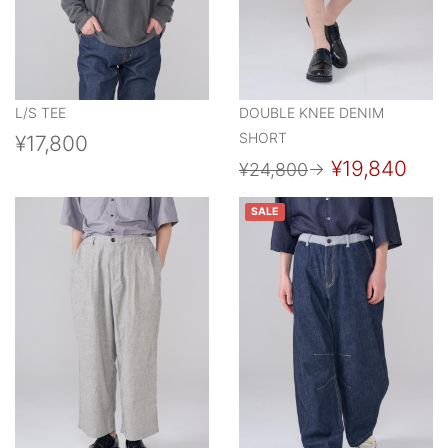
L/S TEE
DOUBLE KNEE DENIM
SHORT
¥17,800
¥19,840
¥24,800
→
SALE