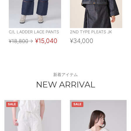
C/L LADDER LACE PANTS
2ND TYPE PLEATS JK
¥15,040
¥34,000
¥18,800
→
新着アイテム
NEW ARRIVAL
SALE
SALE