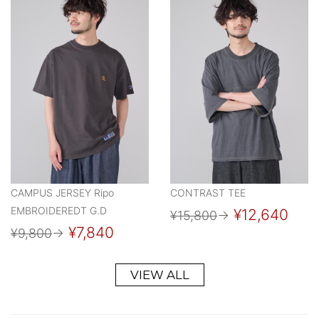
CAMPUS JERSEY Ripo
CONTRAST TEE
EMBROIDEREDT G.D
¥12,640
¥15,800
→
¥7,840
¥9,800
→
VIEW ALL