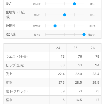
硬さ
柔らかい
硬い
生地質（凹凸
滑らか
粗い
感）
伸縮性
伸びない
伸びる
透け感
透ける
透けない
24
25
26
ウエスト(全長)
73
76
79
ヒップ(全長)
88
91
94
股上
22.4
22.9
23.4
渡巾
27.5
28.5
29.5
股下(クロッチ)
69
71
73
裾巾
16
16.5
17