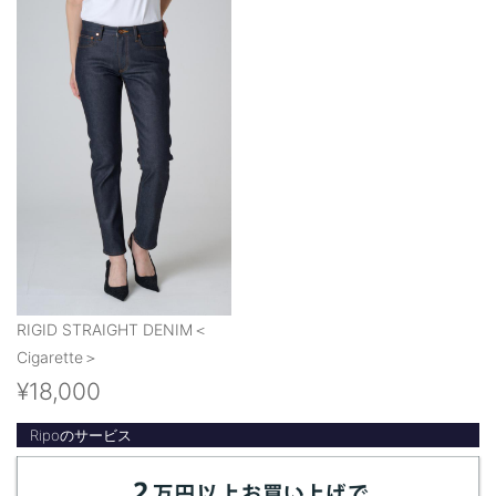
RIGID STRAIGHT DENIM＜
Cigarette＞
¥18,000
Ripoのサービス