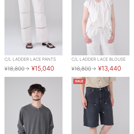
C/L LADDER LACE PANTS
C/L LADDER LACE BLOUSE
¥15,040
¥13,440
¥18,800
→
¥16,800
→
SALE