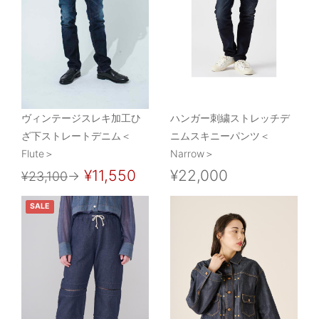
ヴィンテージスレキ加工ひ
ハンガー刺繍ストレッチデ
ざ下ストレートデニム＜
ニムスキニーパンツ＜
Flute＞
Narrow＞
¥11,550
¥22,000
¥23,100
→
SALE