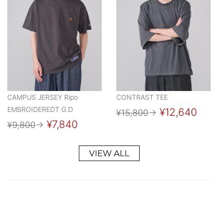
CAMPUS JERSEY Ripo
CONTRAST TEE
EMBROIDEREDT G.D
¥12,640
¥15,800
→
¥7,840
¥9,800
→
VIEW ALL