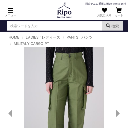
岡山デニム通販のRipo trenta anni
メニュー
お気に入り
カート
検索
HOME
LADIES : レディース
PANTS : パンツ
ログイン
新規会員登録
MILITALY CARGO PT
（
）
MENS : メンズ
DENIM : デニム
PANTS : パンツ
TOPS : トップス
T-SHIRT : Tシャツ
KNIT : ニット
SHIRT : シャツ