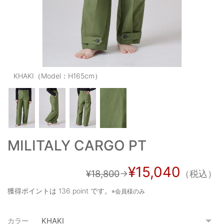
OUTERS : アウター
LADIES : レディース
DENIM : デニム
PANTS/SKIRT : パンツ・スカート
KHAKI（Model：H165cm）
TOPS : トップス
OUTERS : アウター
OUTLET : アウトレット
MILITALY CARGO PT
MENS : メンズ
LADIES : レディース
¥15,040
¥18,800
→
（税込）
新規会員登録
獲得ポイントは
136 point
です。
※会員様のみ
お買い物カゴ
カラー