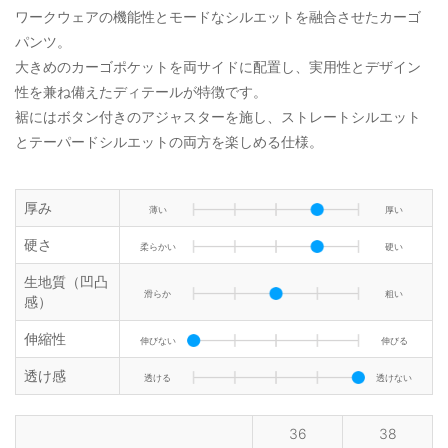
ワークウェアの機能性とモードなシルエットを融合させたカーゴ
パンツ。
大きめのカーゴポケットを両サイドに配置し、実用性とデザイン
性を兼ね備えたディテールが特徴です。
裾にはボタン付きのアジャスターを施し、ストレートシルエット
とテーパードシルエットの両方を楽しめる仕様。
厚み
薄い
厚い
硬さ
柔らかい
硬い
生地質（凹凸
滑らか
粗い
感）
伸縮性
伸びない
伸びる
透け感
透ける
透けない
36
38