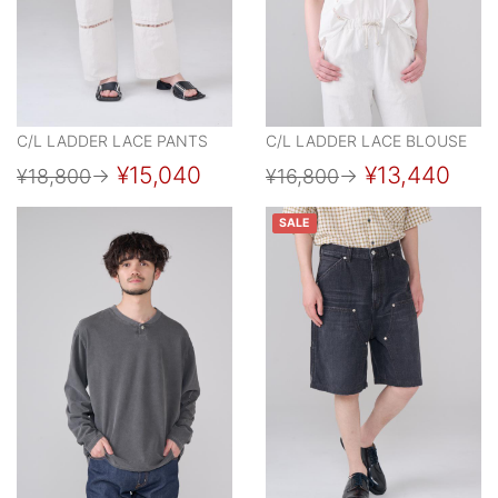
C/L LADDER LACE PANTS
C/L LADDER LACE BLOUSE
¥15,040
¥13,440
¥18,800
→
¥16,800
→
SALE