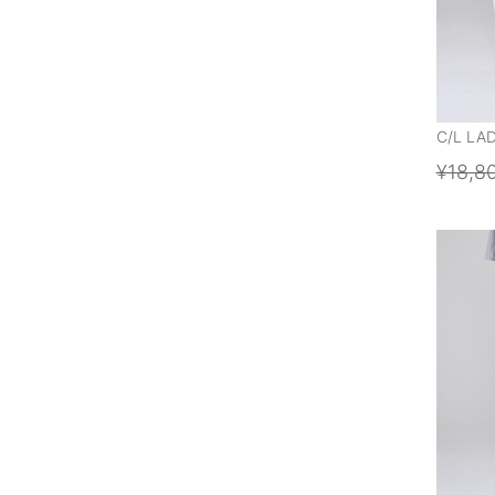
C/L LA
¥18,8