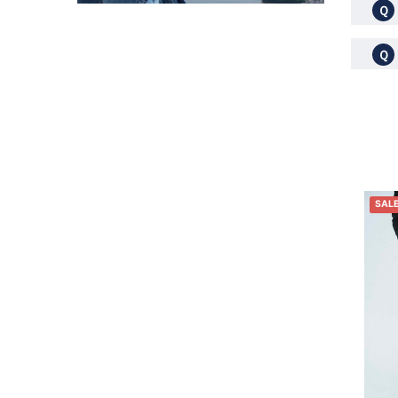
Ｑ
Ｑ
SAL