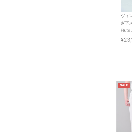
ヴィ
ざ下
Flute
¥23,
SALE