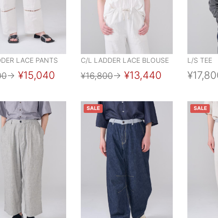
DDER LACE PANTS
C/L LADDER LACE BLOUSE
L/S TEE
¥15,040
¥13,440
¥17,80
00
→
¥16,800
→
SALE
SALE