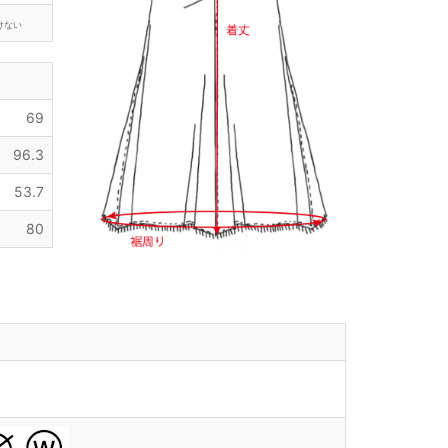
けない
69
96.3
53.7
80