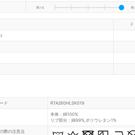
透ける
透
F
ト
ード
RTA260HLSK019
本体：綿100%
リブ部分：綿99%,ポリウレタン1%
の際の注意点