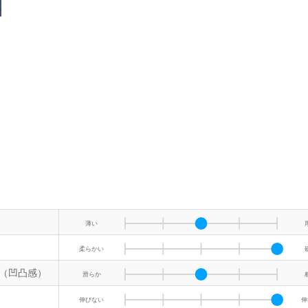
薄い
柔らかい
（凹凸感）
滑らか
伸びない
伸