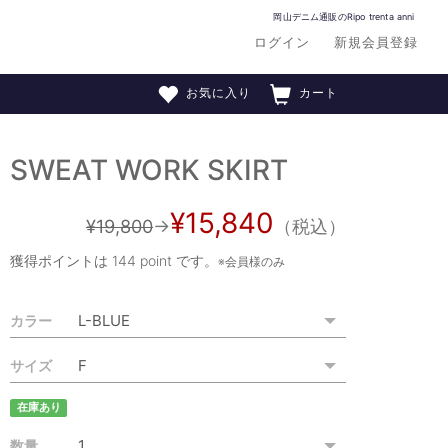
岡山デニム通販のRipo trenta anni
ログイン
新規会員登録
お気に入り
カート
SWEAT WORK SKIRT
¥15,840
¥19,800
→
（税込）
獲得ポイントは
144 point
です。
※会員様のみ
カラー
サイズ
在庫あり
数量