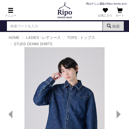
岡山デニム通販のRipo trenta anni
メニュー
お気に入り
カート
検索
HOME
LADIES : レディース
TOPS : トップス
ログイン
新規会員登録
STUDS DENIM SHIRTS
（
）
MENS : メンズ
DENIM : デニム
PANTS : パンツ
TOPS : トップス
T-SHIRT : Tシャツ
KNIT : ニット
SHIRT : シャツ