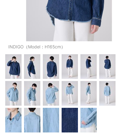
OUTERS : アウター
LADIES : レディース
DENIM : デニム
PANTS/SKIRT : パンツ・スカート
INDIGO（Model：H165cm）
TOPS : トップス
OUTERS : アウター
OUTLET : アウトレット
MENS : メンズ
LADIES : レディース
新規会員登録
お買い物カゴ