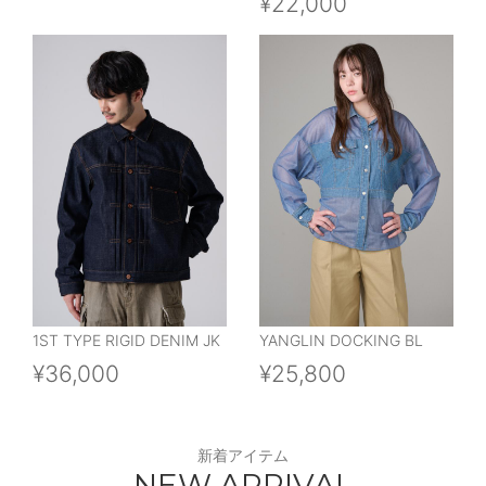
¥22,000
1ST TYPE RIGID DENIM JK
YANGLIN DOCKING BL
¥36,000
¥25,800
新着アイテム
NEW ARRIVAL