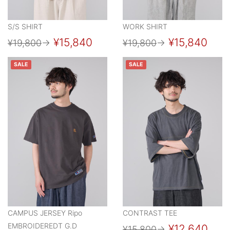
S/S SHIRT
WORK SHIRT
¥15,840
¥15,840
¥19,800
→
¥19,800
→
SALE
SALE
CAMPUS JERSEY Ripo
CONTRAST TEE
EMBROIDEREDT G.D
¥12,640
¥15,800
→