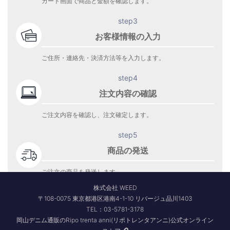
カート画面で商品と金額を確認します。
step3
お客様情報の入力
ご住所・連絡先・決済方法等を入力します。
step4
注文内容の確認
ご注文内容を確認し、注文確定します。
step5
商品の発送
ご注文の商品を発送します。
商品到着をお待ち下さい。
株式会社 WEED
〒108-0075 東京都港区港南4-1-10 リバージュ品川1403
TEL：03-5781-3178
岡山デニム通販のRipo trenta anni(リポトレンタアンニ)公式オンライン