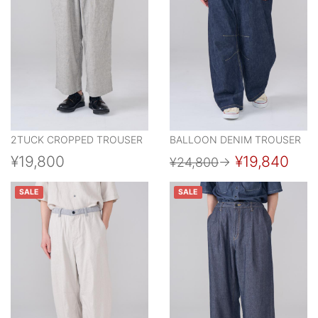
2TUCK CROPPED TROUSER
BALLOON DENIM TROUSER
¥19,800
¥19,840
¥24,800
→
SALE
SALE