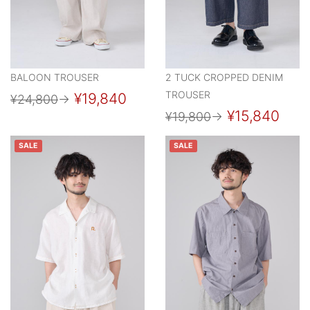
BALOON TROUSER
2 TUCK CROPPED DENIM
TROUSER
¥19,840
¥24,800
→
¥15,840
¥19,800
→
SALE
SALE