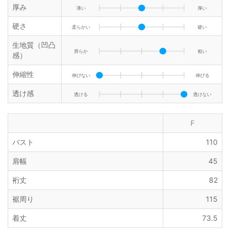
厚み
薄い
厚い
硬さ
柔らかい
硬い
生地質（凹凸
滑らか
粗い
感）
伸縮性
伸びない
伸びる
透け感
透ける
透けない
F
バスト
110
肩幅
45
裄丈
82
裾周り
115
着丈
73.5