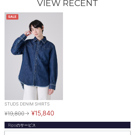
VIEW RECENT
SALE
STUDS DENIM SHIRTS
¥15,840
¥19,800
→
Ripoのサービス