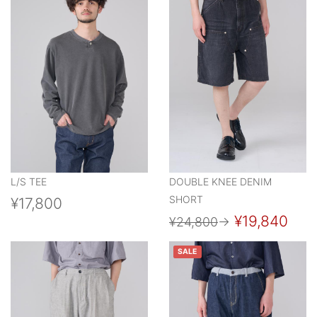
L/S TEE
DOUBLE KNEE DENIM
SHORT
¥17,800
¥19,840
¥24,800
→
SALE