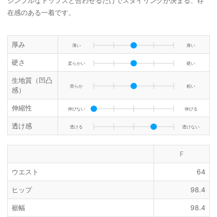
シンプルなトップスと合わせるだけでスタイリングが決まる、存
在感のある一着です。
厚み
薄い
厚い
硬さ
柔らかい
硬い
生地質（凹凸
滑らか
粗い
感）
伸縮性
伸びない
伸びる
透け感
透ける
透けない
F
ウエスト
64
ヒップ
98.4
裾幅
98.4