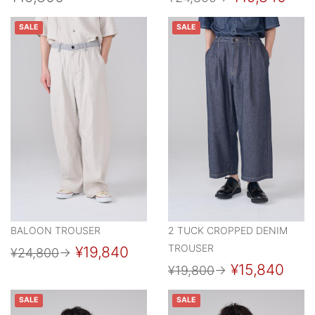
SALE
SALE
BALOON TROUSER
2 TUCK CROPPED DENIM
TROUSER
¥19,840
¥24,800
→
¥15,840
¥19,800
→
SALE
SALE