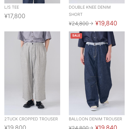
L/S TEE
DOUBLE KNEE DENIM
SHORT
¥17,800
¥19,840
¥24,800
→
SALE
2TUCK CROPPED TROUSER
BALLOON DENIM TROUSER
¥19,800
¥19,840
¥24,800
→