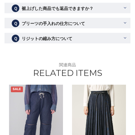
Ｑ
裾上げした商品でも返品できますか？
Ｑ
プリーツの手入れの仕方について
Ｑ
リジットの縮み方について
関連商品
RELATED ITEMS
SALE