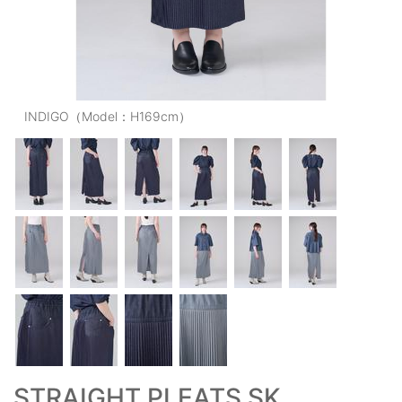
OUTERS : アウター
LADIES : レディース
DENIM : デニム
INDIGO（Model：H169cm）
PANTS/SKIRT : パンツ・スカート
TOPS : トップス
OUTERS : アウター
OUTLET : アウトレット
MENS : メンズ
LADIES : レディース
新規会員登録
お買い物カゴ
STRAIGHT PLEATS SK