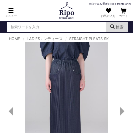
岡山デニム通販のRipo trenta anni
メニュー
お気に入り
カート
検索
HOME
LADIES : レディース
STRAIGHT PLEATS SK
ログイン
新規会員登録
（
）
MENS : メンズ
DENIM : デニム
PANTS : パンツ
TOPS : トップス
T-SHIRT : Tシャツ
KNIT : ニット
SHIRT : シャツ