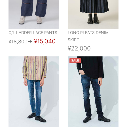
C/L LADDER LACE PANTS
LONG PLEATS DENIM
SKIRT
¥15,040
¥18,800
→
¥22,000
SALE