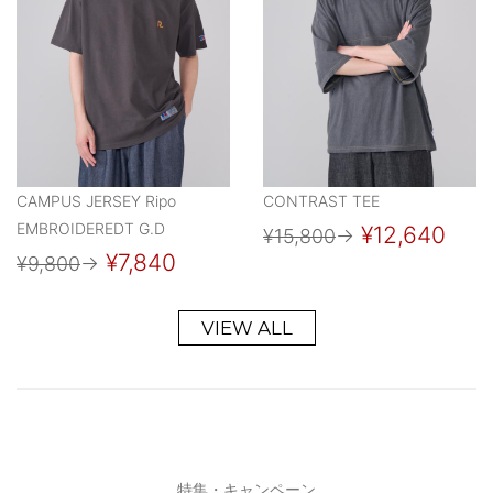
CAMPUS JERSEY Ripo
CONTRAST TEE
EMBROIDEREDT G.D
¥12,640
¥15,800
→
¥7,840
¥9,800
→
VIEW ALL
特集・キャンペーン