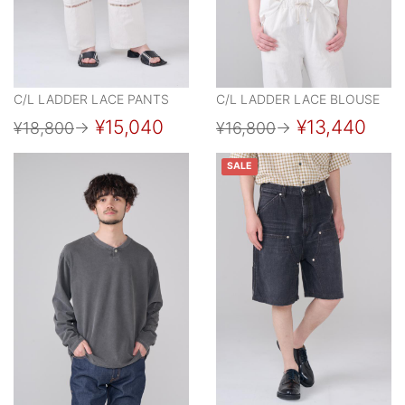
C/L LADDER LACE PANTS
C/L LADDER LACE BLOUSE
¥15,040
¥13,440
¥18,800
→
¥16,800
→
SALE