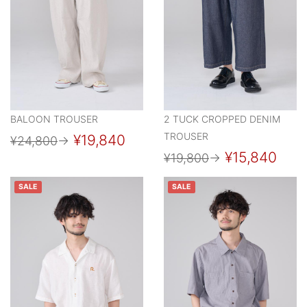
BALOON TROUSER
2 TUCK CROPPED DENIM
TROUSER
¥19,840
¥24,800
→
¥15,840
¥19,800
→
SALE
SALE