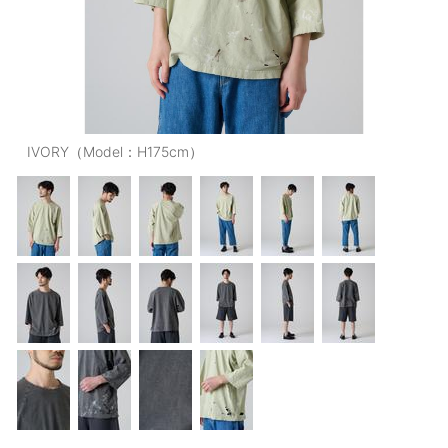
OUTERS : アウター
LADIES : レディース
DENIM : デニム
PANTS/SKIRT : パンツ・スカート
IVORY（Model：H175cm）
TOPS : トップス
OUTERS : アウター
OUTLET : アウトレット
MENS : メンズ
LADIES : レディース
新規会員登録
お買い物カゴ