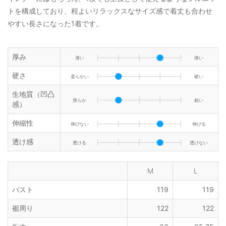
トを構成しており、程よいリラックスなサイズ感で着丈も合わせ
やすい長さになった1着です。
厚み
薄い
厚い
硬さ
柔らかい
硬い
生地質（凹凸
滑らか
粗い
感）
伸縮性
伸びない
伸びる
透け感
透ける
透けない
M
L
バスト
119
119
裾周り
122
122