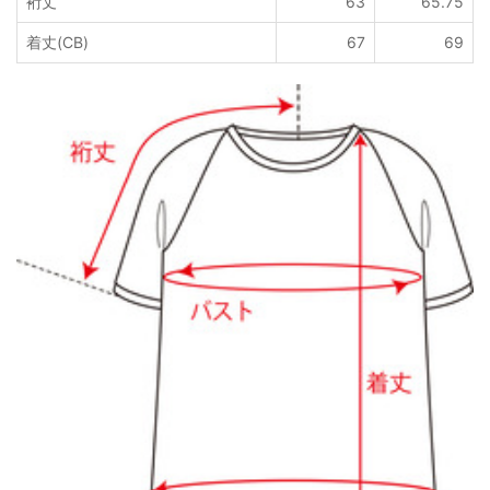
裄丈
63
65.75
着丈(CB)
67
69