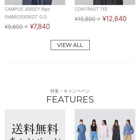
CAMPUS JERSEY Ripo
CONTRAST TEE
EMBROIDEREDT G.D
¥12,640
¥15,800
→
¥7,840
¥9,800
→
VIEW ALL
特集・キャンペーン
FEATURES