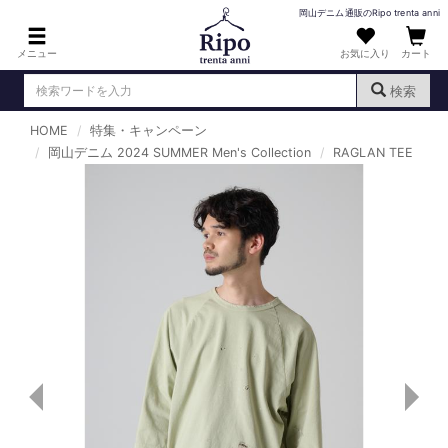
岡山デニム通販のRipo trenta anni
メニュー
お気に入り
カート
検索
HOME
特集・キャンペーン
ログイン
新規会員登録
岡山デニム 2024 SUMMER Men's Collection
（
）
RAGLAN TEE
MENS : メンズ
DENIM : デニム
PANTS : パンツ
TOPS : トップス
T-SHIRT : Tシャツ
KNIT : ニット
SHIRT : シャツ