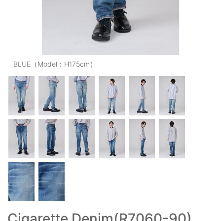
OUTERS : アウター
LADIES : レディース
DENIM : デニム
BLUE（Model：H175cm）
PANTS/SKIRT : パンツ・スカート
TOPS : トップス
OUTERS : アウター
OUTLET : アウトレット
MENS : メンズ
LADIES : レディース
新規会員登録
お買い物カゴ
Cigarette Denim(R7060-90)