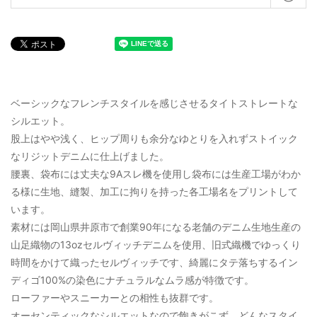
ベーシックなフレンチスタイルを感じさせるタイトストレートな
シルエット。
股上はやや浅く、ヒップ周りも余分なゆとりを入れずストイック
なリジットデニムに仕上げました。
腰裏、袋布には丈夫な9Aスレ機を使用し袋布には生産工場がわか
る様に生地、縫製、加工に拘りを持った各工場名をプリントして
います。
素材には岡山県井原市で創業90年になる老舗のデニム生地生産の
山足織物の13ozセルヴィッチデニムを使用、旧式織機でゆっくり
時間をかけて織ったセルヴィッチです、綺麗にタテ落ちするイン
ディゴ100%の染色にナチュラルなムラ感が特徴です。
ローファーやスニーカーとの相性も抜群です。
オーセンティックなシルエットなので飽きがこず、どんなスタイ