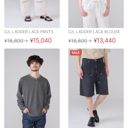
C/L LADDER LACE PANTS
C/L LADDER LACE BLOUSE
¥15,040
¥13,440
¥18,800
→
¥16,800
→
SALE