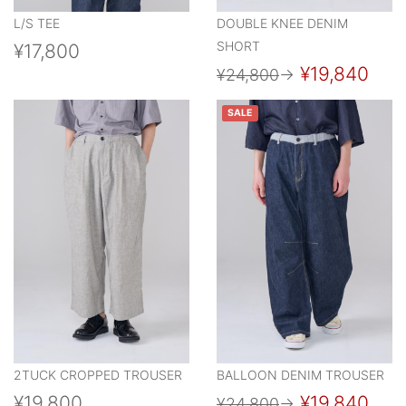
L/S TEE
DOUBLE KNEE DENIM
SHORT
¥17,800
¥19,840
¥24,800
→
SALE
2TUCK CROPPED TROUSER
BALLOON DENIM TROUSER
¥19,800
¥19,840
¥24,800
→