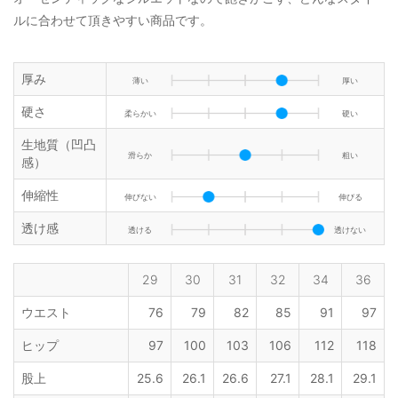
ルに合わせて頂きやすい商品です。
厚み
薄い
厚い
硬さ
柔らかい
硬い
生地質（凹凸
滑らか
粗い
感）
伸縮性
伸びない
伸びる
透け感
透ける
透けない
29
30
31
32
34
36
ウエスト
76
79
82
85
91
97
ヒップ
97
100
103
106
112
118
股上
25.6
26.1
26.6
27.1
28.1
29.1