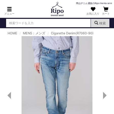
岡山デニム通販のRipo trenta anni
メニュー
お気に入り
カート
検索
HOME
MENS：メンズ
Cigarette Denim(R7060-90)
ログイン
新規会員登録
（
）
MENS : メンズ
DENIM : デニム
PANTS : パンツ
TOPS : トップス
T-SHIRT : Tシャツ
KNIT : ニット
SHIRT : シャツ