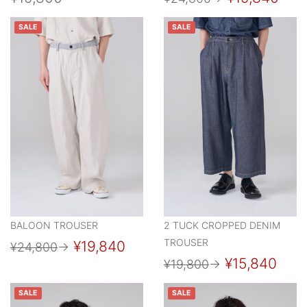
SALE
SALE
BALOON TROUSER
2 TUCK CROPPED DENIM
TROUSER
¥19,840
¥24,800
→
¥15,840
¥19,800
→
SALE
SALE