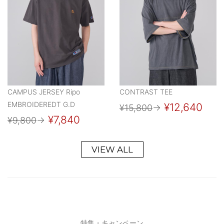
CAMPUS JERSEY Ripo
CONTRAST TEE
EMBROIDEREDT G.D
¥12,640
¥15,800
→
¥7,840
¥9,800
→
VIEW ALL
特集・キャンペーン