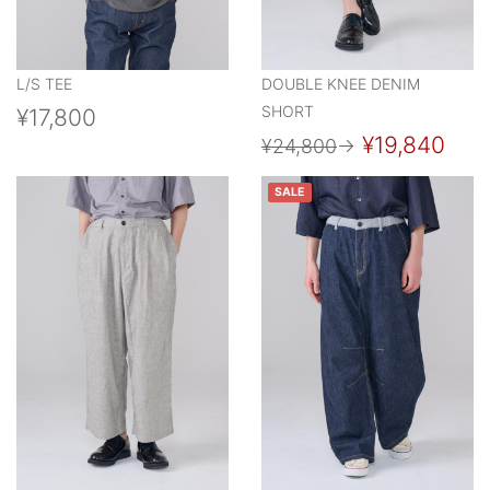
L/S TEE
DOUBLE KNEE DENIM
SHORT
¥17,800
¥19,840
¥24,800
→
SALE