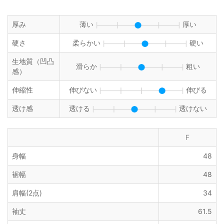
厚み
薄い
厚い
硬さ
柔らかい
硬い
生地質（凹凸
滑らか
粗い
感）
伸縮性
伸びない
伸びる
透け感
透ける
透けない
F
身幅
48
裾幅
48
肩幅(2点)
34
袖丈
61.5