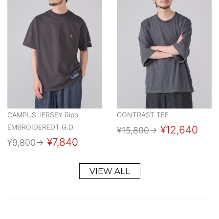
CAMPUS JERSEY Ripo
CONTRAST TEE
EMBROIDEREDT G.D
¥12,640
¥15,800
→
¥7,840
¥9,800
→
VIEW ALL