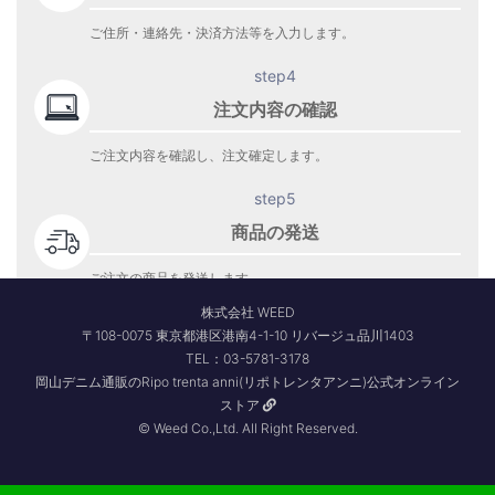
ご住所・連絡先・決済方法等を入力します。
step4
注文内容の確認
ご注文内容を確認し、注文確定します。
step5
商品の発送
ご注文の商品を発送します。
商品到着をお待ち下さい。
株式会社 WEED
〒108-0075 東京都港区港南4-1-10 リバージュ品川1403
TEL：03-5781-3178
岡山デニム通販のRipo trenta anni(リポトレンタアンニ)公式オンライン
ストア
© Weed Co.,Ltd. All Right Reserved.