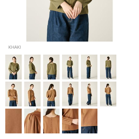
OUTERS : アウター
LADIES : レディース
DENIM : デニム
PANTS/SKIRT : パンツ・スカート
KHAKI
TOPS : トップス
OUTERS : アウター
OUTLET : アウトレット
MENS : メンズ
LADIES : レディース
新規会員登録
お買い物カゴ