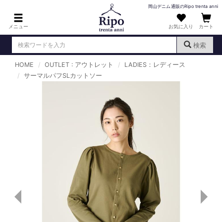
岡山デニム通販のRipo trenta anni
メニュー
お気に入り
カート
検索
HOME
OUTLET : アウトレット
LADIES：レディース
ログイン
新規会員登録
サーマルパフSLカットソー
（
）
MENS : メンズ
DENIM : デニム
PANTS : パンツ
TOPS : トップス
T-SHIRT : Tシャツ
KNIT : ニット
SHIRT : シャツ