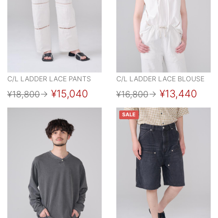
C/L LADDER LACE PANTS
C/L LADDER LACE BLOUSE
¥15,040
¥13,440
¥18,800
→
¥16,800
→
SALE