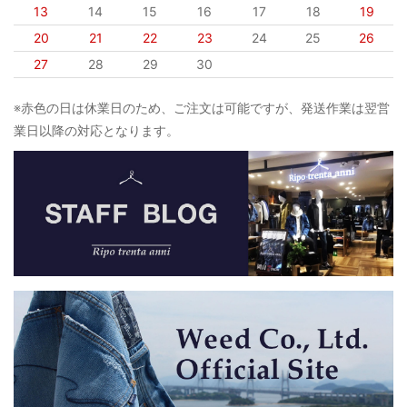
13
14
15
16
17
18
19
20
21
22
23
24
25
26
27
28
29
30
※赤色の日は休業日のため、ご注文は可能ですが、発送作業は翌営
業日以降の対応となります。