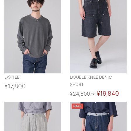
L/S TEE
DOUBLE KNEE DENIM
SHORT
¥17,800
¥19,840
¥24,800
→
SALE