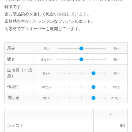
特徴です。
更に製品染めを施して風合いを出しています。
素材感を生かしたシンプルなフレアシルエット。
同素材でプルオーバーも展開しています。
厚み
薄い
厚い
硬さ
柔らかい
硬い
生地質（凹凸
滑らか
粗い
感）
伸縮性
伸びない
伸びる
透け感
透ける
透けない
F
ウエスト
66