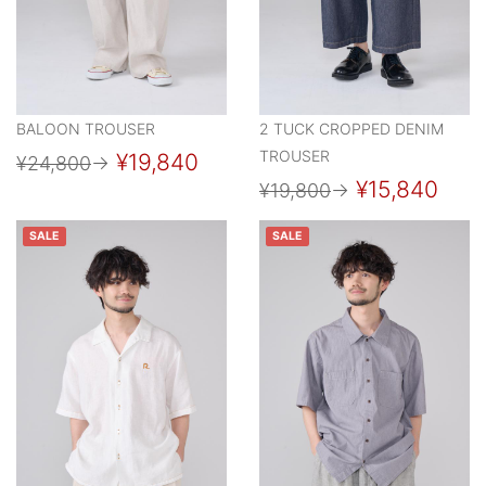
BALOON TROUSER
2 TUCK CROPPED DENIM
TROUSER
¥19,840
¥24,800
→
¥15,840
¥19,800
→
SALE
SALE