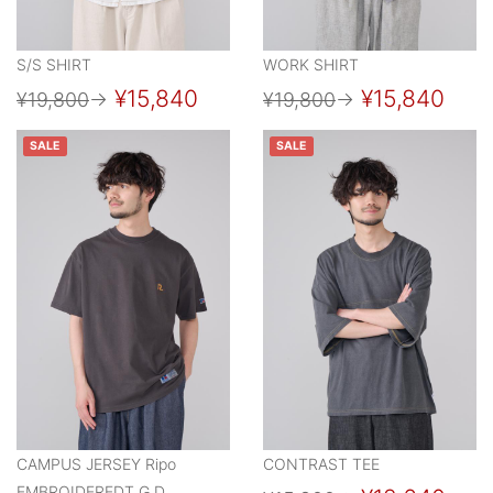
S/S SHIRT
WORK SHIRT
¥15,840
¥15,840
¥19,800
→
¥19,800
→
SALE
SALE
CAMPUS JERSEY Ripo
CONTRAST TEE
EMBROIDEREDT G.D