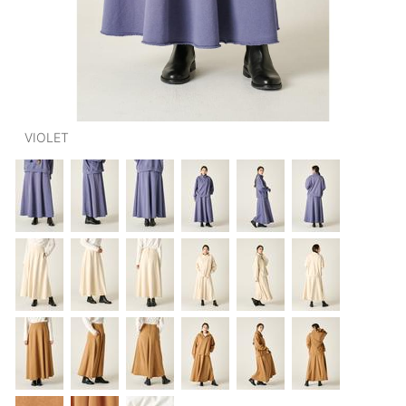
OUTERS : アウター
LADIES : レディース
DENIM : デニム
PANTS/SKIRT : パンツ・スカート
VIOLET
TOPS : トップス
OUTERS : アウター
OUTLET : アウトレット
MENS : メンズ
LADIES : レディース
新規会員登録
お買い物カゴ