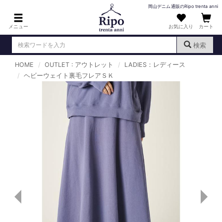
岡山デニム通販のRipo trenta anni
メニュー
お気に入り
カート
検索
HOME
OUTLET : アウトレット
LADIES：レディース
ログイン
新規会員登録
ヘビーウェイト裏毛フレアＳＫ
（
）
MENS : メンズ
DENIM : デニム
PANTS : パンツ
TOPS : トップス
T-SHIRT : Tシャツ
KNIT : ニット
SHIRT : シャツ