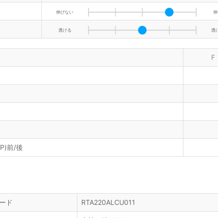
伸びない
伸
透ける
透
F
P)前/後
ード
RTA220ALCU011