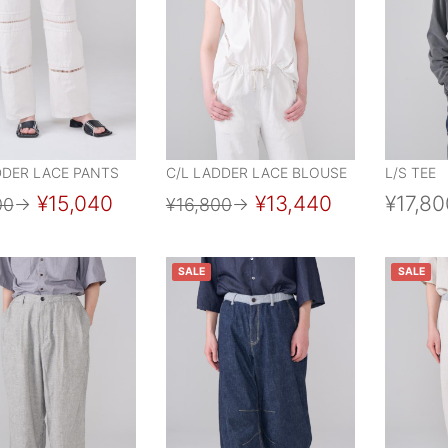
DDER LACE PANTS
C/L LADDER LACE BLOUSE
L/S TEE
¥15,040
¥13,440
¥17,80
00
→
¥16,800
→
SALE
SALE