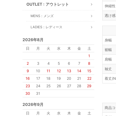
OUTLET : アウトレット
伸縮性
透け感
MENS：メンズ
LADIES：レディース
2026年8月
身幅
日
月
火
水
木
金
土
裾幅
1
肩幅
2
3
4
5
6
7
8
袖丈
9
10
11
12
13
14
15
16
17
18
19
20
21
22
着丈(N
23
24
25
26
27
28
29
30
31
2026年9月
商品コ
日
月
火
水
木
金
土