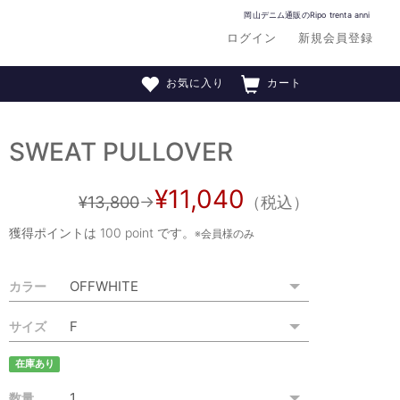
岡山デニム通販のRipo trenta anni
ログイン
新規会員登録
お気に入り
カート
SWEAT PULLOVER
¥11,040
¥13,800
→
（税込）
獲得ポイントは
100 point
です。
※会員様のみ
カラー
サイズ
在庫あり
数量