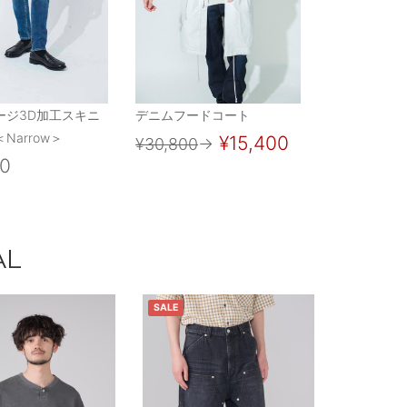
ージ3D加工スキニ
デニムフードコート
Narrow＞
¥15,400
¥30,800
→
00
AL
SALE