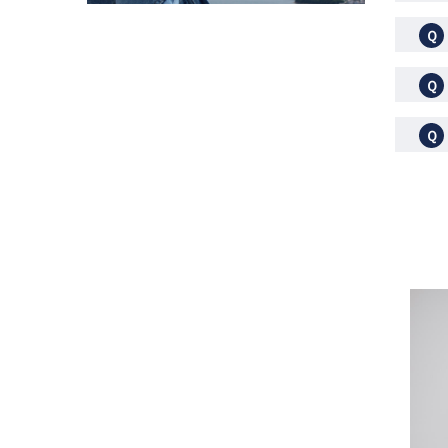
Ｑ
Ｑ
Ｑ