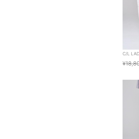
C/L LA
¥18,8