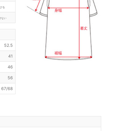
びる
けない
52.5
41
46
56
67/68