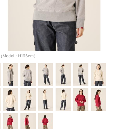
（Model：H166cm）