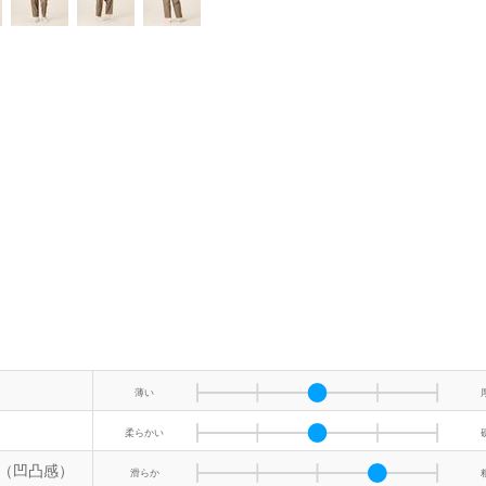
薄い
柔らかい
（凹凸感）
滑らか