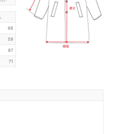
けない
L
68
59
87
71