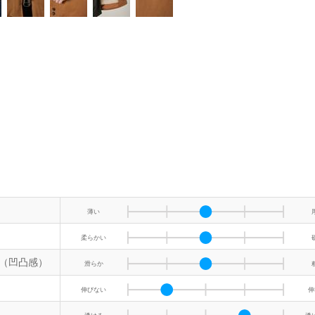
薄い
柔らかい
（凹凸感）
滑らか
伸びない
伸