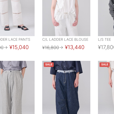
DDER LACE PANTS
C/L LADDER LACE BLOUSE
L/S TEE
¥15,040
¥13,440
¥17,80
00
→
¥16,800
→
SALE
SALE