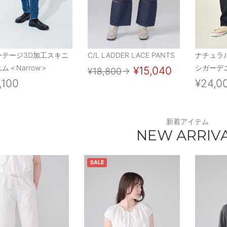
ンテージ3D加工スキニ
C/L LADDER LACE PANTS
ナチュラ
ム＜Narrow＞
シガーデニ
¥15,040
¥18,800
→
,100
¥24,0
新着アイテム
NEW ARRIV
SALE