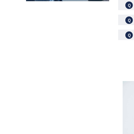
Ｑ
Ｑ
Ｑ