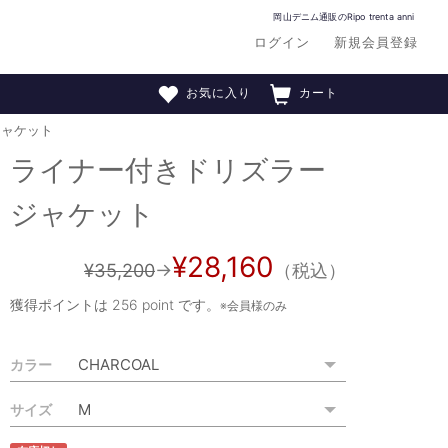
岡山デニム通販のRipo trenta anni
ログイン
新規会員登録
お気に入り
カート
ジャケット
ライナー付きドリズラー
ジャケット
¥28,160
¥35,200
→
（税込）
獲得ポイントは
256 point
です。
※会員様のみ
カラー
サイズ