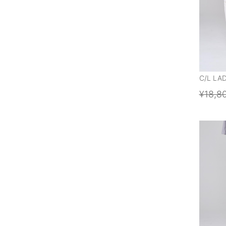
C/L LA
¥18,8