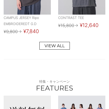
CAMPUS JERSEY Ripo
CONTRAST TEE
EMBROIDEREDT G.D
¥12,640
¥15,800
→
¥7,840
¥9,800
→
VIEW ALL
特集・キャンペーン
FEATURES