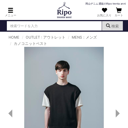
岡山デニム通販のRipo trenta anni
メニュー
お気に入り
カート
検索
HOME
OUTLET : アウトレット
MENS：メンズ
ログイン
新規会員登録
カノコニットベスト
（
）
MENS : メンズ
DENIM : デニム
PANTS : パンツ
TOPS : トップス
T-SHIRT : Tシャツ
KNIT : ニット
SHIRT : シャツ