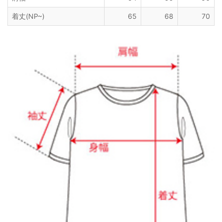
着丈(NP~)
65
68
70