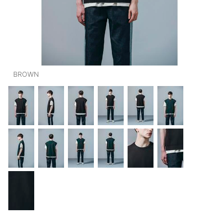
OUTERS : アウター
LADIES : レディース
DENIM : デニム
PANTS/SKIRT : パンツ・スカート
BROWN
TOPS : トップス
OUTERS : アウター
OUTLET : アウトレット
MENS : メンズ
LADIES : レディース
新規会員登録
お買い物カゴ