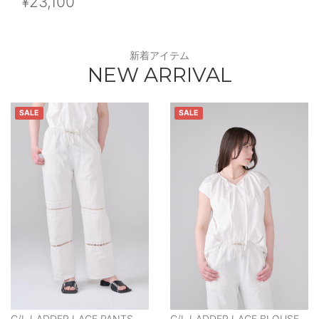
¥23,100
新着アイテム
NEW ARRIVAL
SALE
SALE
C/L LADDER LACE PANTS
C/L LADDER LACE BLOUSE