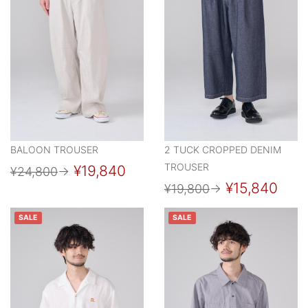
BALOON TROUSER
2 TUCK CROPPED DENIM
TROUSER
¥19,840
¥24,800
→
¥15,840
¥19,800
→
SALE
SALE