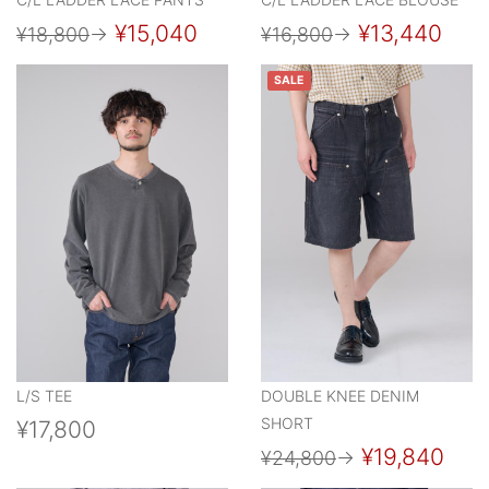
¥15,040
¥13,440
¥18,800
→
¥16,800
→
SALE
L/S TEE
DOUBLE KNEE DENIM
SHORT
¥17,800
¥19,840
¥24,800
→