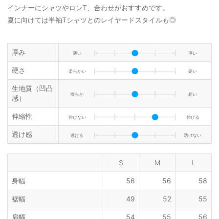
インナーにシャツやロンT、合わせがおすすめです。
夏に向けては半袖Tシャツとのレイヤードスタイルも◎
厚み
薄い
厚い
硬さ
柔らかい
硬い
生地質（凹凸
滑らか
粗い
感）
伸縮性
伸びない
伸びる
透け感
透ける
透けない
S
M
L
身幅
56
56
58
裾幅
49
52
55
肩幅
54
55
56