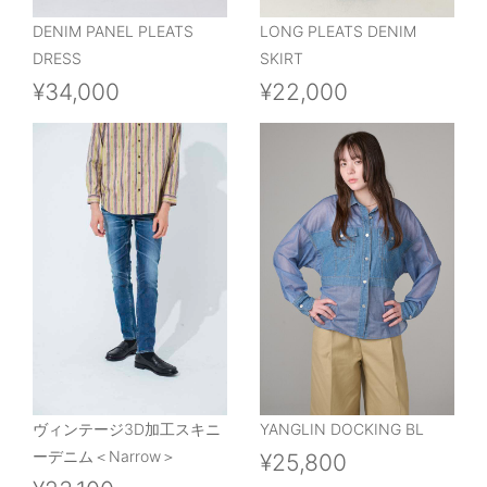
DENIM PANEL PLEATS
LONG PLEATS DENIM
DRESS
SKIRT
¥34,000
¥22,000
ヴィンテージ3D加工スキニ
YANGLIN DOCKING BL
ーデニム＜Narrow＞
¥25,800