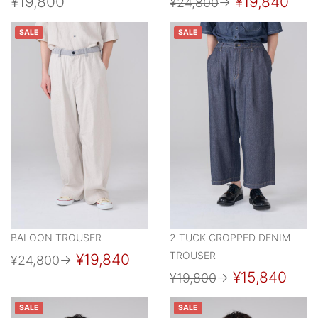
¥19,800
¥19,840
¥24,800
→
SALE
SALE
BALOON TROUSER
2 TUCK CROPPED DENIM
TROUSER
¥19,840
¥24,800
→
¥15,840
¥19,800
→
SALE
SALE