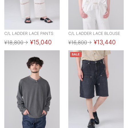
C/L LADDER LACE PANTS
C/L LADDER LACE BLOUSE
¥15,040
¥13,440
¥18,800
→
¥16,800
→
SALE