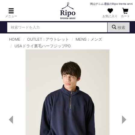
岡山デニム通販のRipo trenta anni
メニュー
お気に入り
カート
検索
HOME
OUTLET : アウトレット
MENS：メンズ
ログイン
新規会員登録
USAドライ裏毛ハーフジップPO
（
）
MENS : メンズ
DENIM : デニム
PANTS : パンツ
TOPS : トップス
T-SHIRT : Tシャツ
KNIT : ニット
SHIRT : シャツ