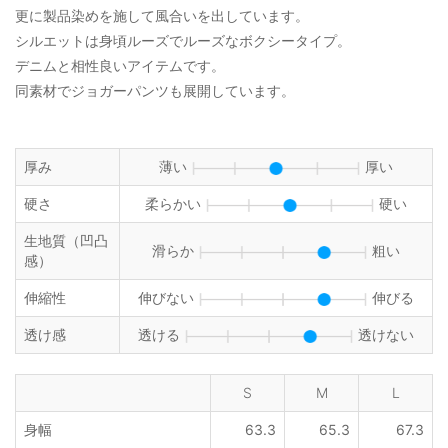
更に製品染めを施して風合いを出しています。
シルエットは身頃ルーズでルーズなボクシータイプ。
デニムと相性良いアイテムです。
同素材でジョガーパンツも展開しています。
厚み
薄い
厚い
硬さ
柔らかい
硬い
生地質（凹凸
滑らか
粗い
感）
伸縮性
伸びない
伸びる
透け感
透ける
透けない
S
M
L
身幅
63.3
65.3
67.3