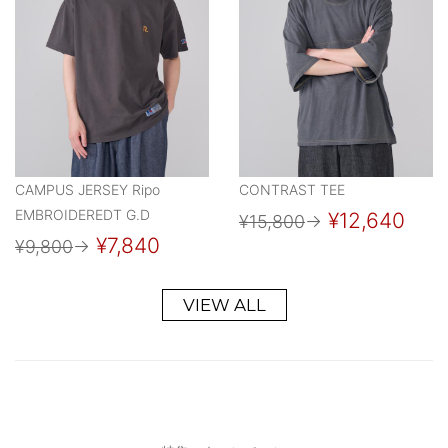
CAMPUS JERSEY Ripo
CONTRAST TEE
EMBROIDEREDT G.D
¥12,640
¥15,800
→
¥7,840
¥9,800
→
VIEW ALL