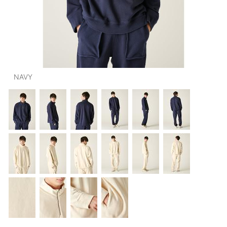
OUTERS : アウター
LADIES : レディース
DENIM : デニム
PANTS/SKIRT : パンツ・スカート
NAVY
TOPS : トップス
OUTERS : アウター
OUTLET : アウトレット
MENS : メンズ
LADIES : レディース
新規会員登録
お買い物カゴ