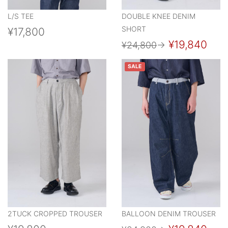
L/S TEE
DOUBLE KNEE DENIM
SHORT
¥17,800
¥19,840
¥24,800
→
SALE
2TUCK CROPPED TROUSER
BALLOON DENIM TROUSER