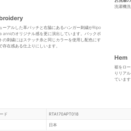
お洗濯の
洗濯機洗
broidery
ューアルした革パッチと右脇にあるハンガー刺繍がRipo
enta anniのオリジナル感を更に演出しています。バックポ
トの刺繍にはステッチ糸と同じカラーを使用し配色にす
で存在感ある仕上りにしいます。
Hem
裾をロー
りリアル
ています
ード
RTA170APT018
日本