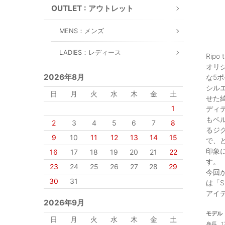
OUTLET : アウトレット
MENS：メンズ
LADIES：レディース
Rip
オリ
2026年8月
な5
シル
日
月
火
水
木
金
土
せた
1
ディ
もベ
2
3
4
5
6
7
8
るジグ
9
10
11
12
13
14
15
で、
印象
16
17
18
19
20
21
22
す。
23
24
25
26
27
28
29
今回
30
31
は「S
アイ
2026年9月
モデル
日
月
火
水
木
金
土
身長…1