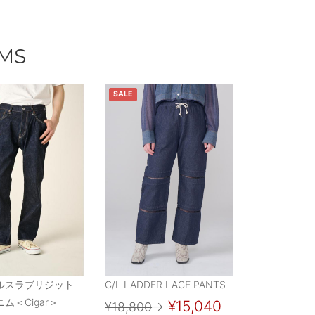
EMS
SALE
ルスラブリジット
C/L LADDER LACE PANTS
ム＜Cigar＞
¥15,040
¥18,800
→