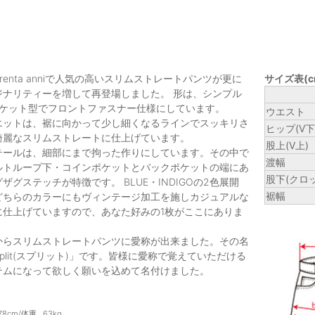
o trenta anniで人気の高いスリムストレートパンツが更に
サイズ表(c
ジナリティーを増して再登場しました。 形は、シンプル
ポケット型でフロントファスナー仕様にしています。
ウエスト
エットは、裾に向かって少し細くなるラインでスッキリさ
ヒップ(V下1
綺麗なスリムストレートに仕上げています。
股上(V上)
テールは、細部にまで拘った作りにしています。その中で
渡幅
ルトループ下・コインポケットとバックポケットの端にあ
股下(クロッ
ザグステッチが特徴です。 BLUE・INDIGOの2色展開
裾幅
どちらのカラーにもヴィンテージ加工を施しカジュアルな
に仕上げていますので、あなた好みの1枚がここにありま
からスリムストレートパンツに愛称が出来ました。その名
plit(スプリット)」です。皆様に愛称で覚えていただける
テムになって欲しく願いを込めて名付けました。
78cm/体重…63kg