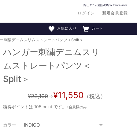
岡山デニム通販のRipo trenta anni
ログイン
新規会員登録
お気に入り
カート
ー刺繍デニムスリムストレートパンツ＜Split＞
ハンガー刺繍デニムスリ
ムストレートパンツ＜
Split＞
¥11,550
¥23,100
→
（税込）
獲得ポイントは
105 point
です。
※会員様のみ
カラー