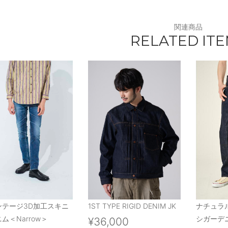
関連商品
RELATED IT
ンテージ3D加工スキニ
1ST TYPE RIGID DENIM JK
ナチュラ
ム＜Narrow＞
シガーデニ
¥36,000