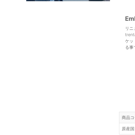
Em
リニ
tr
ケッ
る事
商品コ
原産国