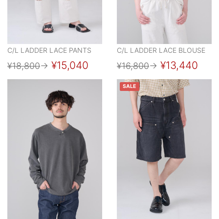
C/L LADDER LACE PANTS
C/L LADDER LACE BLOUSE
¥15,040
¥13,440
¥18,800
→
¥16,800
→
SALE