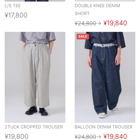
L/S TEE
DOUBLE KNEE DENIM
SHORT
¥17,800
¥19,840
¥24,800
→
SALE
2TUCK CROPPED TROUSER
BALLOON DENIM TROUSER
¥19,800
¥19,840
¥24,800
→