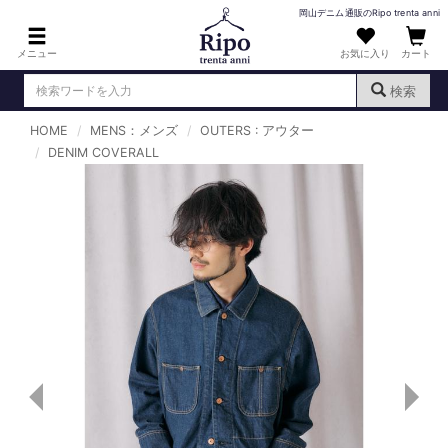
岡山デニム通販のRipo trenta anni
メニュー
お気に入り
カート
検索
HOME
MENS：メンズ
OUTERS : アウター
ログイン
新規会員登録
DENIM COVERALL
（
）
MENS : メンズ
DENIM : デニム
PANTS : パンツ
TOPS : トップス
T-SHIRT : Tシャツ
KNIT : ニット
SHIRT : シャツ