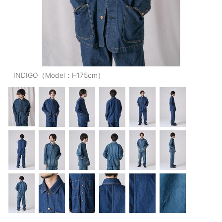
OUTERS : アウター
LADIES : レディース
DENIM : デニム
PANTS/SKIRT : パンツ・スカート
INDIGO（Model：H175cm）
TOPS : トップス
OUTERS : アウター
OUTLET : アウトレット
MENS : メンズ
LADIES : レディース
新規会員登録
お買い物カゴ