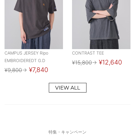
CAMPUS JERSEY Ripo
CONTRAST TEE
EMBROIDEREDT G.D
¥12,640
¥15,800
→
¥7,840
¥9,800
→
VIEW ALL
特集・キャンペーン