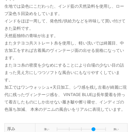
生地では染色にこだわった、インド藍の天然染料を使用し、ロー
プ染色５回染めをしています。
インドをほぼ一周して、発色性/供給力などを吟味して買い付けて
きた染料です。
天然藍独特の青味が出ます。
またタテヨコ共ストレート糸を使用し、軽い洗いでは綺麗目、中
古加工をすれば古着風のヴィンテージ面の出せる規格になってい
ます。
またヨコ糸の密度を少なめにすることにより白場の少ない目の詰
まった見え方にしつつソフトな風合いにもなりやすくしていま
す。
加工ではワンウォッシュ+天日加工、シワ感を残し古着が綺麗に現
代に残ったヴィンテージ感を、 VINTAGE BLUEは長年愛着を持っ
て着古したものにしか出せない履き皺や擦り褪せ、インディゴの
色落ち加減、 本来のデニムの風合いをリアルに表現しています。
厚み
薄い
厚い