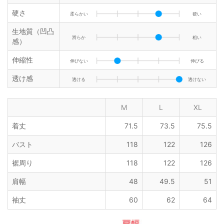
硬さ
柔らかい
硬い
生地質（凹凸
滑らか
粗い
感）
伸縮性
伸びない
伸びる
透け感
透ける
透けない
M
L
XL
着丈
71.5
73.5
75.5
バスト
118
122
126
裾周り
118
122
126
肩幅
48
49.5
51
袖丈
60
62
64