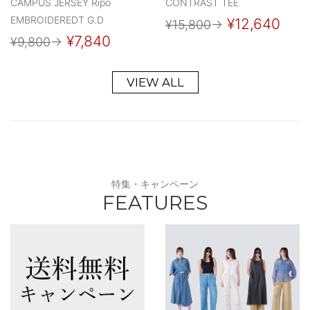
CAMPUS JERSEY Ripo
CONTRAST TEE
EMBROIDEREDT G.D
¥12,640
¥15,800
→
¥7,840
¥9,800
→
VIEW ALL
特集・キャンペーン
FEATURES