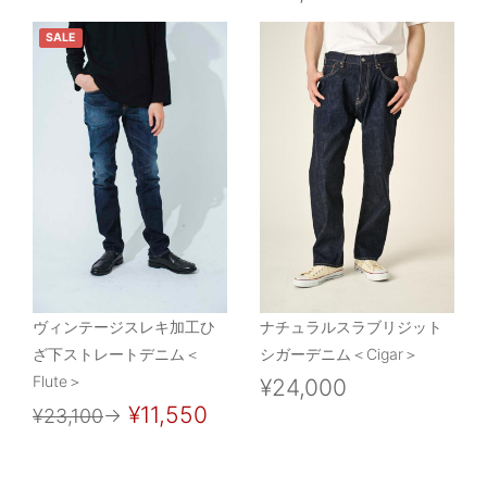
SALE
ヴィンテージスレキ加工ひ
ナチュラルスラブリジット
ざ下ストレートデニム＜
シガーデニム＜Cigar＞
Flute＞
¥24,000
¥11,550
¥23,100
→