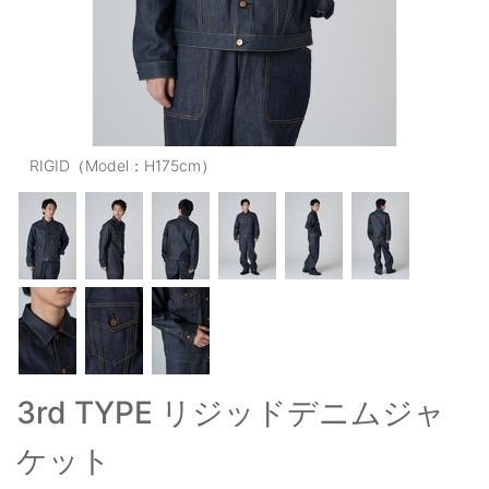
OUTERS : アウター
LADIES : レディース
DENIM : デニム
PANTS/SKIRT : パンツ・スカート
RIGID（Model：H175cm）
TOPS : トップス
OUTERS : アウター
OUTLET : アウトレット
MENS : メンズ
LADIES : レディース
3rd TYPE リジッドデニムジャ
新規会員登録
ケット
お買い物カゴ