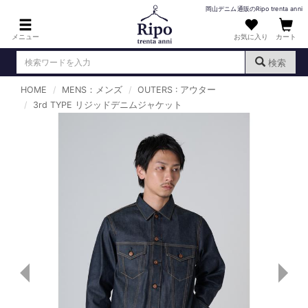
岡山デニム通販のRipo trenta anni
メニュー
お気に入り
カート
検索
HOME
MENS：メンズ
OUTERS : アウター
ログイン
新規会員登録
3rd TYPE リジッドデニムジャケット
（
）
MENS : メンズ
DENIM : デニム
PANTS : パンツ
TOPS : トップス
T-SHIRT : Tシャツ
KNIT : ニット
SHIRT : シャツ