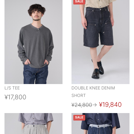
SALE
L/S TEE
DOUBLE KNEE DENIM
SHORT
¥17,800
¥19,840
¥24,800
→
SALE