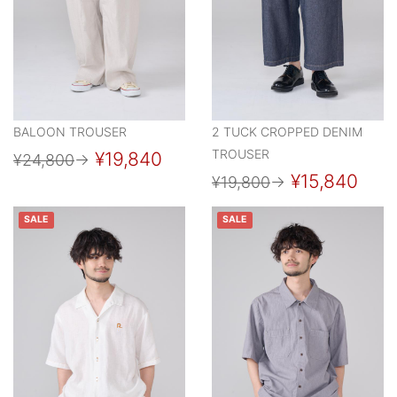
BALOON TROUSER
2 TUCK CROPPED DENIM
TROUSER
¥19,840
¥24,800
→
¥15,840
¥19,800
→
SALE
SALE