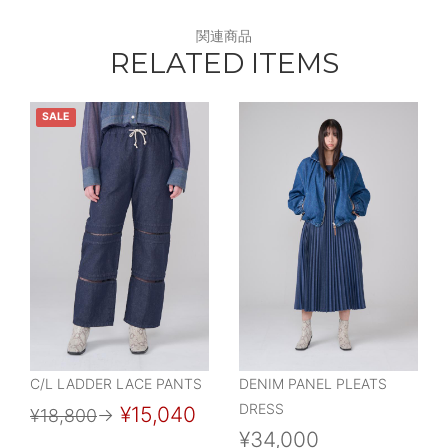
関連商品
RELATED ITEMS
SALE
C/L LADDER LACE PANTS
DENIM PANEL PLEATS
DRESS
¥15,040
¥18,800
→
¥34,000