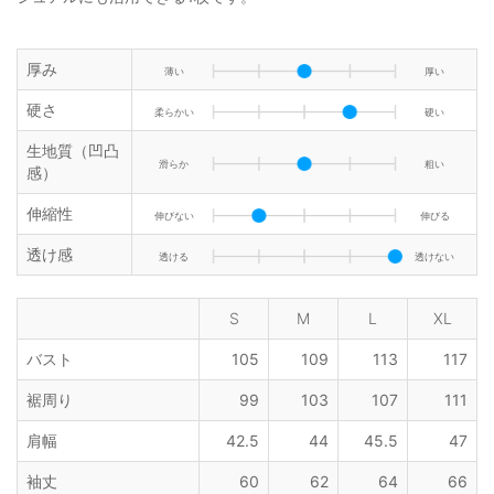
厚み
薄い
厚い
硬さ
柔らかい
硬い
生地質（凹凸
滑らか
粗い
感）
伸縮性
伸びない
伸びる
透け感
透ける
透けない
S
M
L
XL
バスト
105
109
113
117
裾周り
99
103
107
111
肩幅
42.5
44
45.5
47
袖丈
60
62
64
66