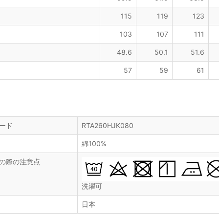
115
119
123
103
107
111
48.6
50.1
51.6
57
59
61
ード
RTA260HJK080
綿100%
の際の注意点
洗濯可
日本