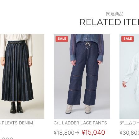
関連商品
RELATED IT
SALE
SALE
 PLEATS DENIM
C/L LADDER LACE PANTS
デニムフ
T
¥15,040
¥18,800
→
¥30,80