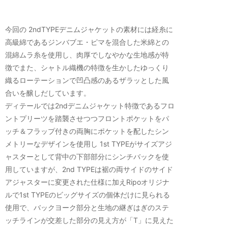
今回の 2ndTYPEデニムジャケットの素材には経糸に
高級綿であるジンバブエ・ピマを混合した米綿との
混綿ムラ糸を使用し、肉厚でしなやかな生地感が特
徴でまた、シャトル織機の特徴を生かしたゆっくり
織るローテーションで凹凸感のあるザラッとした風
合いを醸しだしています。
ディテールでは2ndデニムジャケット特徴であるフロ
ントプリーツを踏襲させつつフロントポケットをパ
ッチ＆フラップ付きの両胸にポケットを配したシン
メトリーなデザインを使用し 1st TYPEがサイズアジ
ャスターとして背中の下部部分にシンチバックを使
用していますが、2nd TYPEは裾の両サイドのサイド
アジャスターに変更された仕様に加えRipoオリジナ
ルで1st TYPEのビッグサイズの個体だけに見られる
使用で、バックヨーク部分と生地の継ぎはぎのステ
ッチラインが交差した部分の見え方が「T」に見えた