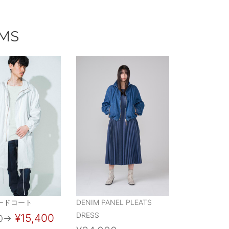
EMS
ードコート
DENIM PANEL PLEATS
DRESS
¥15,400
0
→