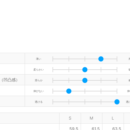
薄い
柔らかい
（凹凸感）
滑らか
伸びない
伸
透ける
透
S
M
L
59.5
61.5
63.5