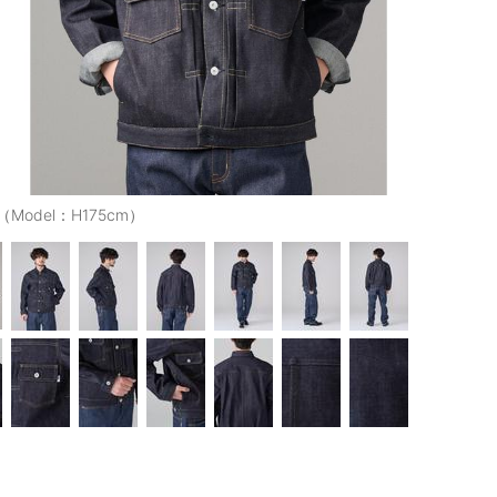
D（Model：H175cm）