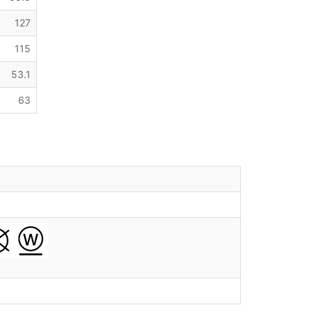
127
115
53.1
63