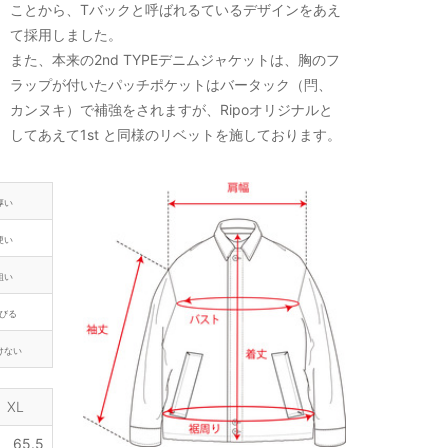
ことから、Tバックと呼ばれるているデザインをあえ
て採用しました。
また、本来の2nd TYPEデニムジャケットは、胸のフ
ラップが付いたパッチポケットはバータック（閂、
カンヌキ）で補強をされますが、Ripoオリジナルと
してあえて1st と同様のリベットを施しております。
厚い
硬い
粗い
びる
けない
XL
65.5