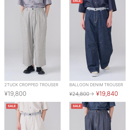
SALE
2TUCK CROPPED TROUSER
BALLOON DENIM TROUSER
¥19,800
¥19,840
¥24,800
→
SALE
SALE