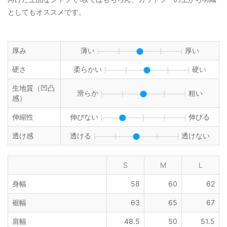
としてもオススメです。
厚み
薄い
厚い
硬さ
柔らかい
硬い
生地質（凹凸
滑らか
粗い
感）
伸縮性
伸びない
伸びる
透け感
透ける
透けない
S
M
L
身幅
58
60
62
裾幅
63
65
67
肩幅
48.5
50
51.5