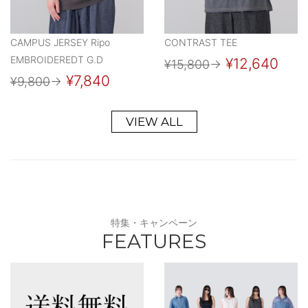
CAMPUS JERSEY Ripo
CONTRAST TEE
EMBROIDEREDT G.D
¥12,640
¥15,800
→
¥7,840
¥9,800
→
VIEW ALL
特集・キャンペーン
FEATURES