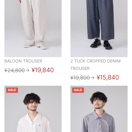
BALOON TROUSER
2 TUCK CROPPED DENIM
TROUSER
¥19,840
¥24,800
→
¥15,840
¥19,800
→
SALE
SALE