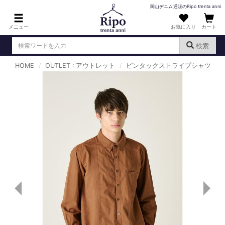
岡山デニム通販のRipo trenta anni
メニュー
お気に入り
カート
検索
HOME
OUTLET : アウトレット
ピンタックストライプシャツ
ログイン
新規会員登録
（
）
MENS : メンズ
DENIM : デニム
PANTS : パンツ
TOPS : トップス
T-SHIRT : Tシャツ
KNIT : ニット
SHIRT : シャツ