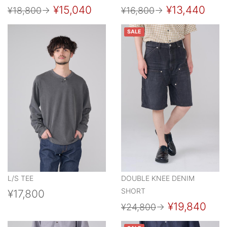
¥15,040
¥13,440
¥18,800
→
¥16,800
→
SALE
L/S TEE
DOUBLE KNEE DENIM
SHORT
¥17,800
¥19,840
¥24,800
→