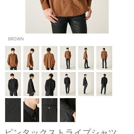
OUTERS : アウター
LADIES : レディース
DENIM : デニム
BROWN
PANTS/SKIRT : パンツ・スカート
TOPS : トップス
OUTERS : アウター
OUTLET : アウトレット
MENS : メンズ
LADIES : レディース
新規会員登録
お買い物カゴ
ピンタックストライプシャツ