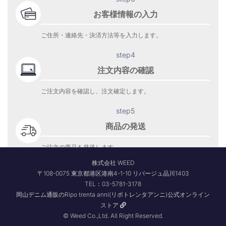
お客様情報の入力
ご住所・連絡先・決済方法等を入力します。
step4
注文内容の確認
ご注文内容を確認し、注文確定します。
step5
商品の発送
ご注文の商品を発送します。
商品到着をお待ち下さい。
株式会社 WEED
〒108-0075 東京都港区港南4-1-10 リバージュ品川1403
TEL：03-5781-3178
岡山デニム通販のRipo trenta anni(リポトレンタアンニ)公式オンライン
ストア
© Weed Co.,Ltd. All Right Reserved.