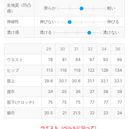
生地質（凹凸
滑らか
粗い
感）
伸縮性
伸びない
伸びる
透け感
透ける
透けない
29
30
31
32
34
36
ウエスト
78
81
84
87
93
99
ヒップ
113
116
119
122
128
134
股上
29.6
30.1
30.6
31.1
32.1
33.1
渡巾
34
35
36
37
38
39
股下(クロッチ)
75
75
75
77
77
77
裾巾
20.5
21
21.5
22
23
24