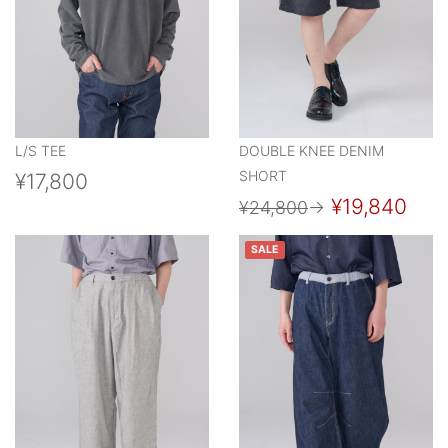
L/S TEE
DOUBLE KNEE DENIM
SHORT
¥17,800
¥19,840
¥24,800
→
SALE