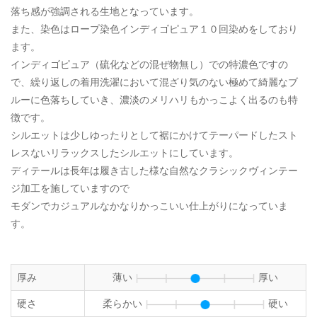
落ち感が強調される生地となっています。
また、染色はロープ染色インディゴピュア１０回染めをしており
ます。
インディゴピュア（硫化などの混ぜ物無し）での特濃色ですの
で、繰り返しの着用洗濯において混ざり気のない極めて綺麗なブ
ルーに色落ちしていき、濃淡のメリハリもかっこよく出るのも特
徴です。
シルエットは少しゆったりとして裾にかけてテーパードしたスト
レスないリラックスしたシルエットにしています。
ディテールは長年は履き古した様な自然なクラシックヴィンテー
ジ加工を施していますので
モダンでカジュアルなかなりかっこいい仕上がりになっていま
す。
厚み
薄い
厚い
硬さ
柔らかい
硬い