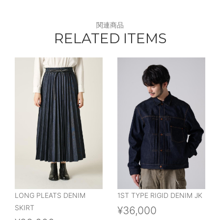
関連商品
RELATED ITEMS
LONG PLEATS DENIM
1ST TYPE RIGID DENIM JK
SKIRT
¥36,000