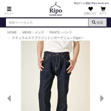
岡山デニム通販のRipo trenta anni
メニュー
お気に入り
カート
検索
HOME
MENS：メンズ
PANTS : パンツ
ログイン
新規会員登録
ナチュラルスラブリジットシガーデニム＜Cigar＞
（
）
MENS : メンズ
DENIM : デニム
PANTS : パンツ
TOPS : トップス
T-SHIRT : Tシャツ
KNIT : ニット
SHIRT : シャツ