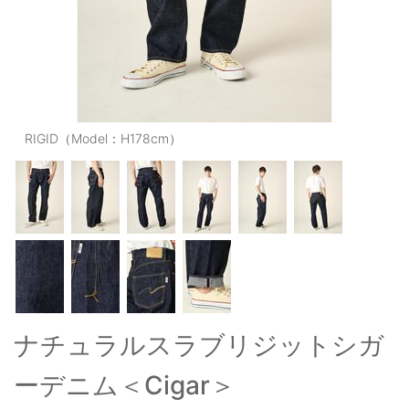
OUTERS : アウター
LADIES : レディース
DENIM : デニム
PANTS/SKIRT : パンツ・スカート
RIGID（Model：H178cm）
TOPS : トップス
OUTERS : アウター
OUTLET : アウトレット
MENS : メンズ
LADIES : レディース
ナチュラルスラブリジットシガ
新規会員登録
ーデニム＜Cigar＞
お買い物カゴ