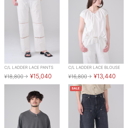
C/L LADDER LACE PANTS
C/L LADDER LACE BLOUSE
¥15,040
¥13,440
¥18,800
→
¥16,800
→
SALE