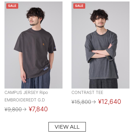
SALE
SALE
CAMPUS JERSEY Ripo
CONTRAST TEE
EMBROIDEREDT G.D
¥12,640
¥15,800
→
¥7,840
¥9,800
→
VIEW ALL