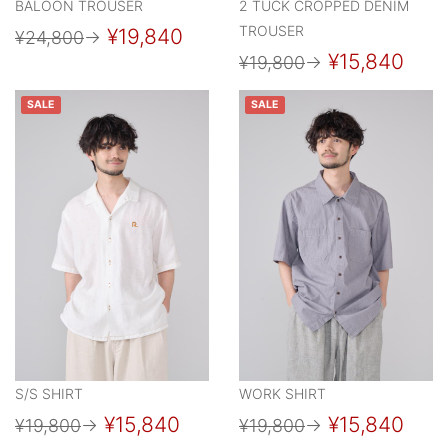
BALOON TROUSER
2 TUCK CROPPED DENIM
TROUSER
¥19,840
¥24,800
→
¥15,840
¥19,800
→
SALE
SALE
S/S SHIRT
WORK SHIRT
¥15,840
¥15,840
¥19,800
→
¥19,800
→