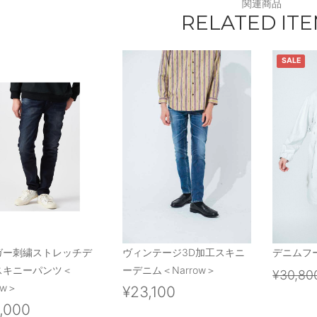
関連商品
RELATED IT
SALE
ガー刺繍ストレッチデ
ヴィンテージ3D加工スキニ
デニムフ
スキニーパンツ＜
ーデニム＜Narrow＞
¥30,80
ow＞
¥23,100
,000