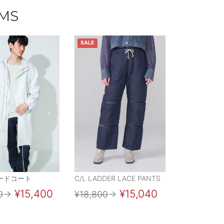
EMS
SALE
ードコート
C/L LADDER LACE PANTS
¥15,400
¥15,040
0
→
¥18,800
→