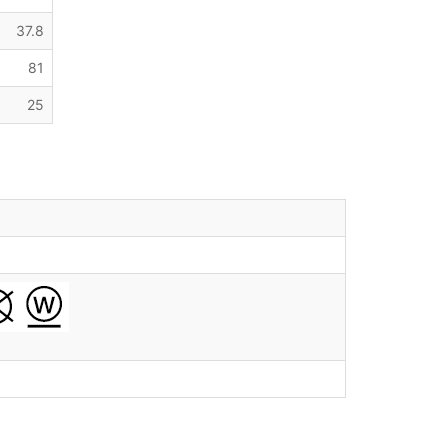
37.8
81
25