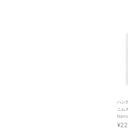
ハン
ニム
Narr
¥22