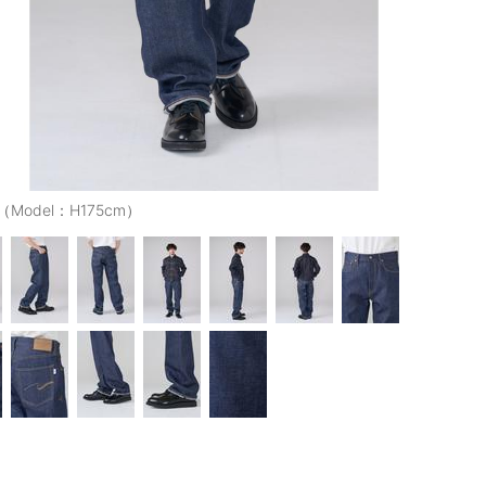
D（Model：H175cm）