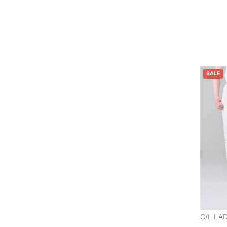
SALE
C/L LA