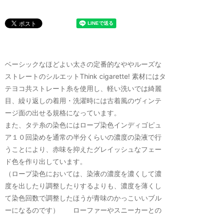
ベーシックなほどよい太さの定番的なややルーズな
ストレートのシルエットThink cigarette! 素材にはタ
テヨコ共ストレート糸を使用し、軽い洗いでは綺麗
目、繰り返しの着用・洗濯時には古着風のヴィンテ
ージ面の出せる規格になっています。
また、タテ糸の染色にはロープ染色インディゴピュ
ア１０回染めを通常の半分くらいの濃度の染液で行
うことにより、赤味を抑えたグレイッシュなフェー
ド色を作り出しています。
（ロープ染色においては、染液の濃度を濃くして濃
度を出したり調整したりするよりも、濃度を薄くし
て染色回数で調整したほうが青味のかっこいいブル
ーになるのです） ローファーやスニーカーとの