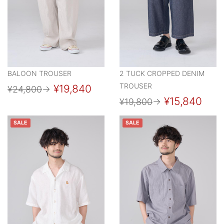
BALOON TROUSER
2 TUCK CROPPED DENIM
TROUSER
¥19,840
¥24,800
→
¥15,840
¥19,800
→
SALE
SALE