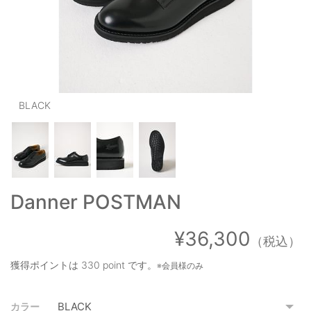
OUTERS : アウター
LADIES : レディース
DENIM : デニム
PANTS/SKIRT : パンツ・スカート
BLACK
TOPS : トップス
OUTERS : アウター
OUTLET : アウトレット
Danner POSTMAN
MENS : メンズ
LADIES : レディース
¥36,300
（税込）
新規会員登録
獲得ポイントは
330 point
です。
※会員様のみ
お買い物カゴ
カラー