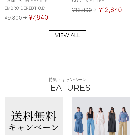
CAMPUS JERSEY Ripo
CONTRAST TEE
EMBROIDEREDT G.D
¥12,640
¥15,800
→
¥7,840
¥9,800
→
VIEW ALL
特集・キャンペーン
FEATURES