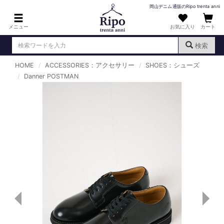
岡山デニム通販のRipo trenta anni
メニュー
お気に入り
カート
検索
HOME
ACCESSORIES：アクセサリー
SHOES：シューズ
ログイン
新規会員登録
Danner POSTMAN
（
）
MENS : メンズ
DENIM : デニム
PANTS : パンツ
TOPS : トップス
T-SHIRT : Tシャツ
KNIT : ニット
SHIRT : シャツ