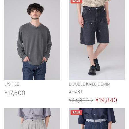
SALE
L/S TEE
DOUBLE KNEE DENIM
SHORT
¥17,800
¥19,840
¥24,800
→
SALE