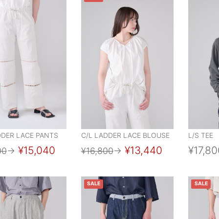
DDER LACE PANTS
C/L LADDER LACE BLOUSE
L/S TEE
¥15,040
¥13,440
¥17,80
00
→
¥16,800
→
SALE
SALE