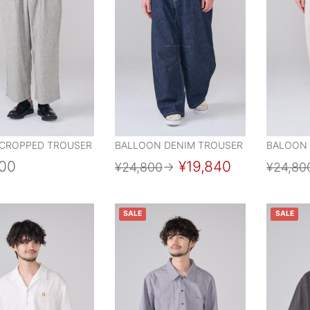
CROPPED TROUSER
BALLOON DENIM TROUSER
BALOON
800
¥19,840
¥24,800
→
¥24,80
SALE
SALE