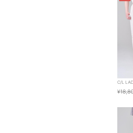
C/L LA
¥18,8