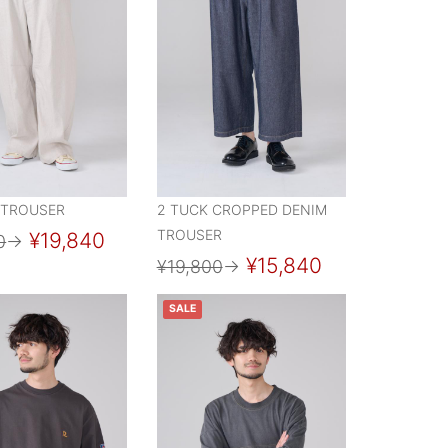
 TROUSER
2 TUCK CROPPED DENIM
TROUSER
¥19,840
0
→
¥15,840
¥19,800
→
SALE