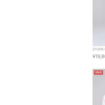
2TUCK 
¥19,
SALE