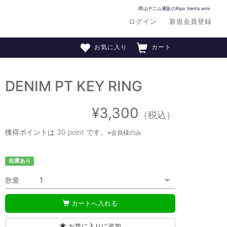
岡山デニム通販のRipo trenta anni
ログイン
新規会員登録
お気に入り
カート
DENIM PT KEY RING
¥3,300
（税込）
獲得ポイントは
30 point
です。
※会員様のみ
在庫あり
数量
カートへ入れる
お気に入りに追加