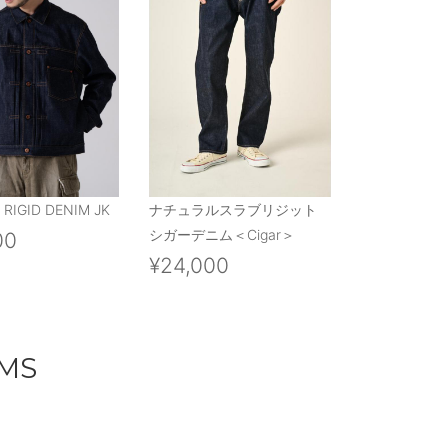
 RIGID DENIM JK
ナチュラルスラブリジット
シガーデニム＜Cigar＞
00
¥24,000
EMS