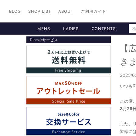
BLOG
SHOP LIST
ABOUT
ご利用ガイド
MENS
LADIES
CONTENTS
Ripoのサービス
【
き
2025/
いつもR
この度、
3月29
また、
皆様に