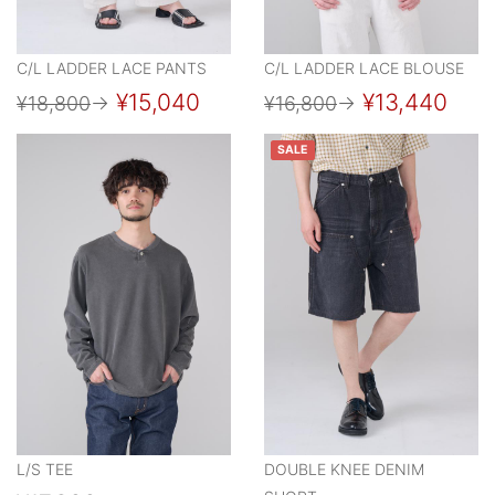
C/L LADDER LACE PANTS
C/L LADDER LACE BLOUSE
¥15,040
¥13,440
¥18,800
→
¥16,800
→
SALE
L/S TEE
DOUBLE KNEE DENIM