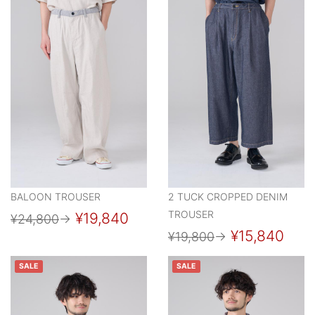
BALOON TROUSER
2 TUCK CROPPED DENIM
TROUSER
¥19,840
¥24,800
→
¥15,840
¥19,800
→
SALE
SALE