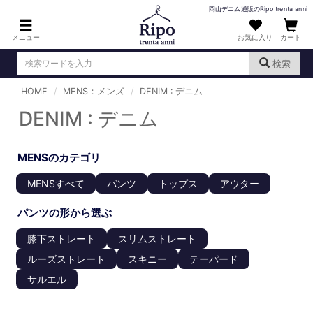
岡山デニム通販のRipo trenta anni
メニュー
お気に入り
カート
検索
HOME
MENS：メンズ
DENIM : デニム
ログイン
新規会員登録
（
）
DENIM : デニム
MENS : メンズ
MENSのカテゴリ
DENIM : デニム
MENSすべて
パンツ
トップス
アウター
PANTS : パンツ
パンツの形から選ぶ
TOPS : トップス
膝下ストレート
スリムストレート
T-SHIRT : Tシャツ
ルーズストレート
スキニー
テーパード
KNIT : ニット
サルエル
SHIRT : シャツ