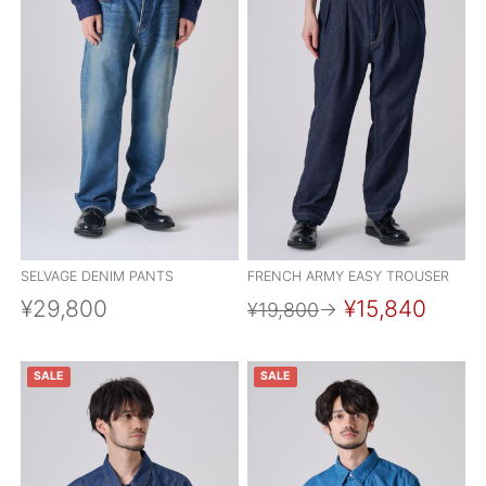
SELVAGE DENIM PANTS
FRENCH ARMY EASY TROUSER
¥29,800
¥15,840
¥19,800
→
SALE
SALE