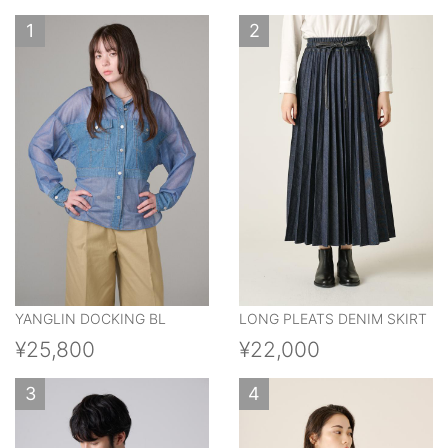
1
2
YANGLIN DOCKING BL
LONG PLEATS DENIM SKIRT
¥25,800
¥22,000
3
4