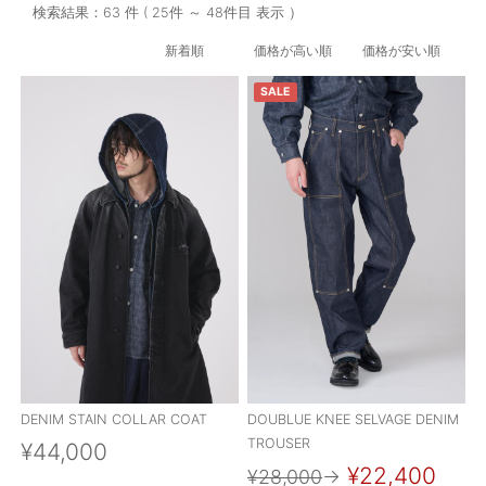
検索結果：63 件 ( 25件 ～ 48件目 表示 ）
OUTERS : アウター
新着順
価格が高い順
価格が安い順
LADIES : レディース
SALE
DENIM : デニム
PANTS/SKIRT : パンツ・スカート
TOPS : トップス
OUTERS : アウター
OUTLET : アウトレット
MENS : メンズ
LADIES : レディース
新規会員登録
DENIM STAIN COLLAR COAT
DOUBLUE KNEE SELVAGE DENIM
TROUSER
¥44,000
お買い物カゴ
¥22,400
¥28,000
→