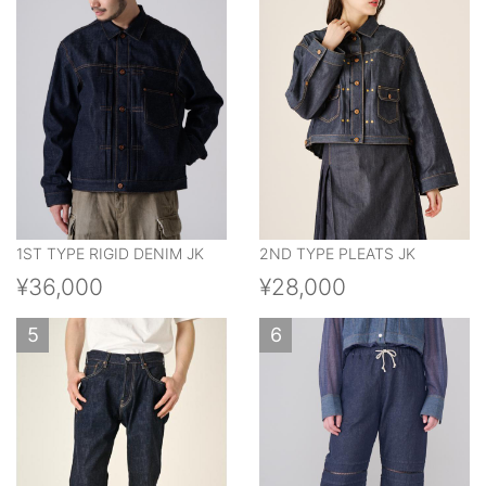
1ST TYPE RIGID DENIM JK
2ND TYPE PLEATS JK
¥36,000
¥28,000
5
6