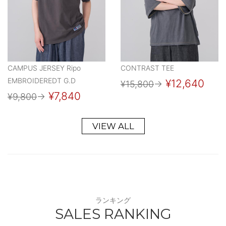
CAMPUS JERSEY Ripo
CONTRAST TEE
EMBROIDEREDT G.D
¥12,640
¥15,800
→
¥7,840
¥9,800
→
VIEW ALL
ランキング
SALES RANKING