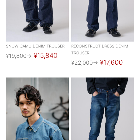
SNOW CAMO DENIM TROUSER
RECONSTRUCT DRESS DENIM
TROUSER
¥15,840
¥19,800
→
¥17,600
¥22,000
→