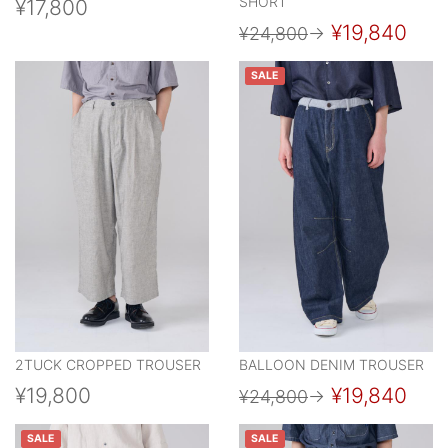
SHORT
¥17,800
¥19,840
¥24,800
→
SALE
2TUCK CROPPED TROUSER
BALLOON DENIM TROUSER
¥19,800
¥19,840
¥24,800
→
SALE
SALE