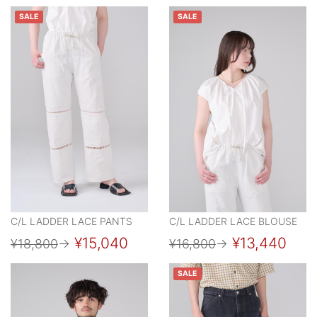
SALE
SALE
C/L LADDER LACE PANTS
C/L LADDER LACE BLOUSE
¥15,040
¥13,440
¥18,800
→
¥16,800
→
SALE