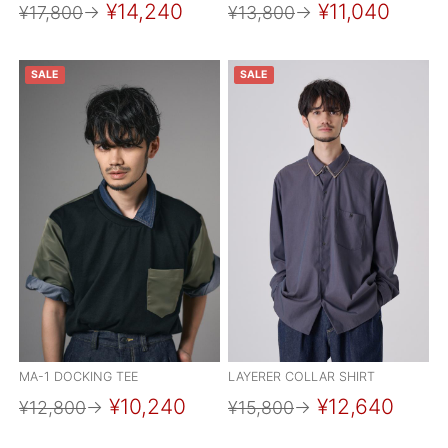
¥14,240
¥11,040
¥17,800
→
¥13,800
→
SALE
SALE
MA-1 DOCKING TEE
LAYERER COLLAR SHIRT
¥10,240
¥12,640
¥12,800
→
¥15,800
→