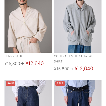
HENRY SHIRT
CONTRAST STITCH SWEAT
SHIRT
¥12,640
¥15,800
→
¥12,640
¥15,800
→
SALE
SALE