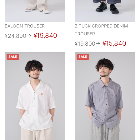
BALOON TROUSER
2 TUCK CROPPED DENIM
TROUSER
¥19,840
¥24,800
→
¥15,840
¥19,800
→
SALE
SALE