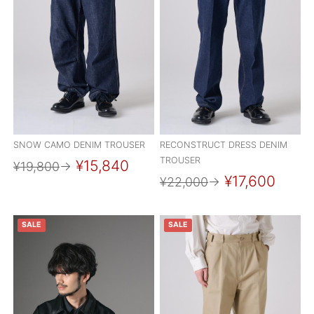
SNOW CAMO DENIM TROUSER
RECONSTRUCT DRESS DENIM
TROUSER
¥15,840
¥19,800
→
¥17,600
¥22,000
→
SALE
SALE