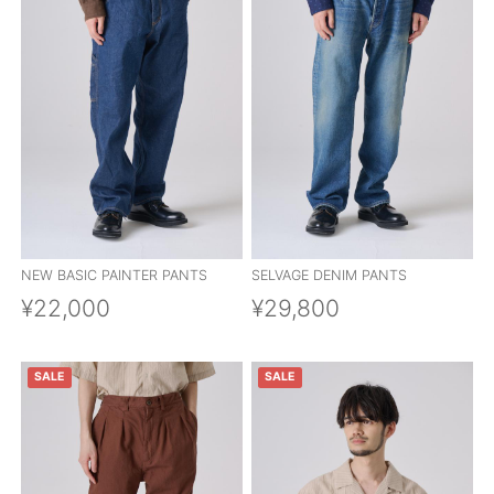
OUTERS : アウター
LADIES : レディース
DENIM : デニム
PANTS/SKIRT : パンツ・スカート
TOPS : トップス
OUTERS : アウター
NEW BASIC PAINTER PANTS
SELVAGE DENIM PANTS
OUTLET : アウトレット
¥22,000
¥29,800
MENS : メンズ
LADIES : レディース
SALE
SALE
新規会員登録
お買い物カゴ