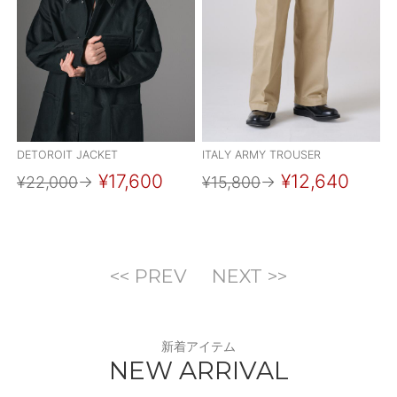
DETOROIT JACKET
ITALY ARMY TROUSER
¥17,600
¥12,640
¥22,000
→
¥15,800
→
<< PREV
NEXT >>
新着アイテム
NEW ARRIVAL