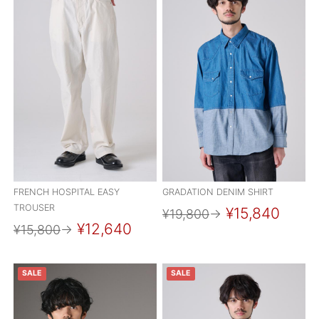
FRENCH HOSPITAL EASY
GRADATION DENIM SHIRT
TROUSER
¥15,840
¥19,800
→
¥12,640
¥15,800
→
SALE
SALE