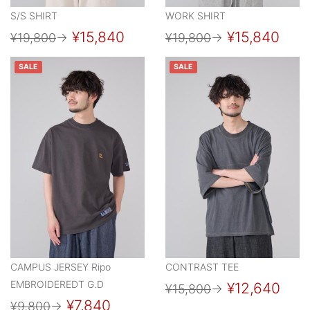
S/S SHIRT
WORK SHIRT
¥15,840
¥15,840
¥19,800
→
¥19,800
→
SALE
SALE
CAMPUS JERSEY Ripo
CONTRAST TEE
EMBROIDEREDT G.D
¥12,640
¥15,800
→
¥7,840
¥9,800
→