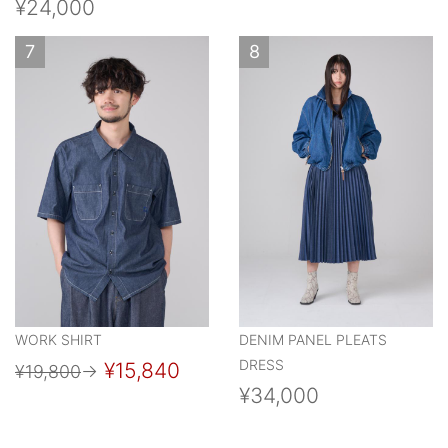
¥24,000
7
8
WORK SHIRT
DENIM PANEL PLEATS
DRESS
¥15,840
¥19,800
→
¥34,000