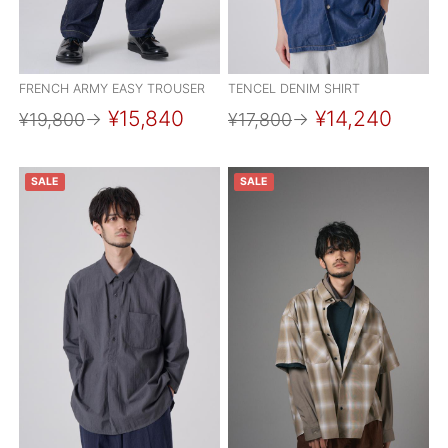
FRENCH ARMY EASY TROUSER
TENCEL DENIM SHIRT
¥15,840
¥14,240
¥19,800
→
¥17,800
→
SALE
SALE