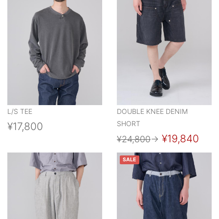
L/S TEE
DOUBLE KNEE DENIM
SHORT
¥17,800
¥19,840
¥24,800
→
SALE