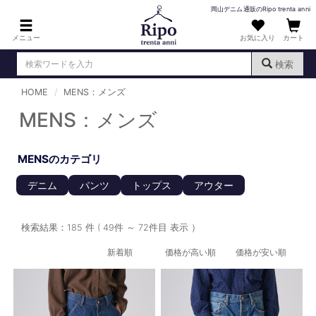
岡山デニム通販のRipo trenta anni
メニュー
お気に入り
カート
検索
HOME
MENS：メンズ
ログイン
新規会員登録
（
）
MENS：メンズ
MENS : メンズ
MENSのカテゴリ
DENIM : デニム
デニム
パンツ
トップス
アウター
PANTS : パンツ
TOPS : トップス
検索結果：185 件 ( 49件 ～ 72件目 表示 ）
T-SHIRT : Tシャツ
新着順
価格が高い順
価格が安い順
KNIT : ニット
SHIRT : シャツ