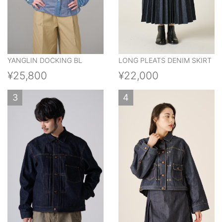
YANGLIN DOCKING BL
LONG PLEATS DENIM SKIRT
¥25,800
¥22,000
3
4