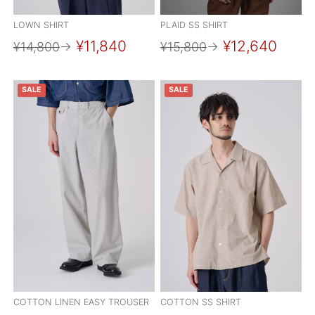
LOWN SHIRT
PLAID SS SHIRT
¥11,840
¥12,640
¥14,800
→
¥15,800
→
SALE
SALE
COTTON LINEN EASY TROUSER
COTTON SS SHIRT