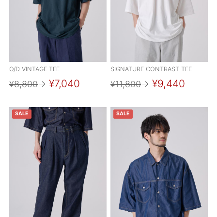
O/D VINTAGE TEE
SIGNATURE CONTRAST TEE
¥7,040
¥9,440
¥8,800
→
¥11,800
→
SALE
SALE