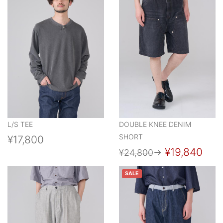
L/S TEE
DOUBLE KNEE DENIM
SHORT
¥17,800
¥19,840
¥24,800
→
SALE