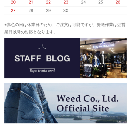
20
21
22
23
24
25
26
27
28
29
30
※赤色の日は休業日のため、ご注文は可能ですが、発送作業は翌営
業日以降の対応となります。