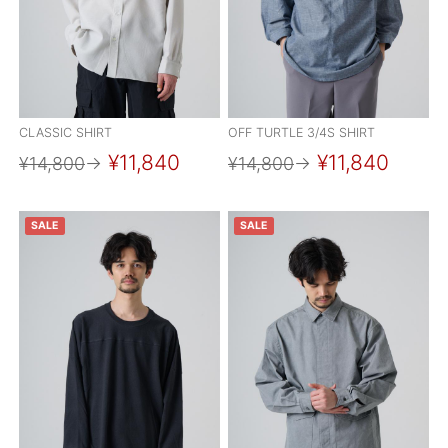
CLASSIC SHIRT
OFF TURTLE 3/4S SHIRT
¥11,840
¥11,840
¥14,800
→
¥14,800
→
SALE
SALE