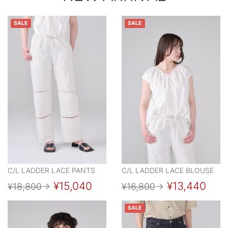
SALE
SALE
C/L LADDER LACE PANTS
C/L LADDER LACE BLOUSE
¥15,040
¥13,440
¥18,800
→
¥16,800
→
SALE