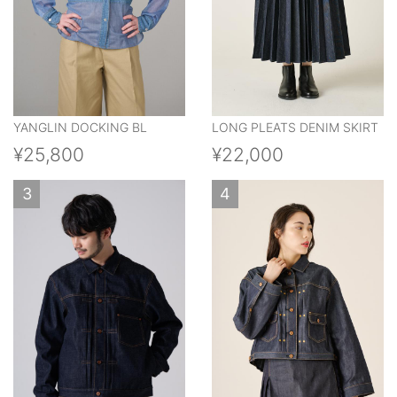
YANGLIN DOCKING BL
LONG PLEATS DENIM SKIRT
¥25,800
¥22,000
3
4