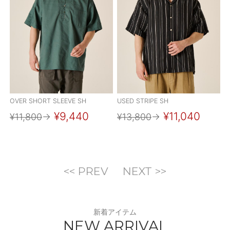
OVER SHORT SLEEVE SH
USED STRIPE SH
¥9,440
¥11,040
¥11,800
→
¥13,800
→
<< PREV
NEXT >>
新着アイテム
NEW ARRIVAL