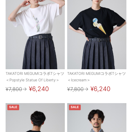
OUTERS : アウター
LADIES : レディース
DENIM : デニム
PANTS/SKIRT : パンツ・スカート
TOPS : トップス
OUTERS : アウター
TAKATORI MEGUMIコラボTシャツ
TAKATORI MEGUMIコラボTシャツ
OUTLET : アウトレット
＜Popstyle Statue Of Liberty＞
＜Icecream＞
MENS : メンズ
¥6,240
¥6,240
¥7,800
→
¥7,800
→
LADIES : レディース
SALE
SALE
新規会員登録
お買い物カゴ