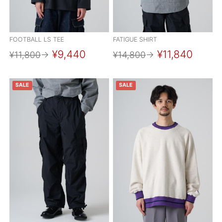
FOOTBALL LS TEE
FATIGUE SHIRT
¥9,440
¥11,840
¥11,800
→
¥14,800
→
SALE
SALE