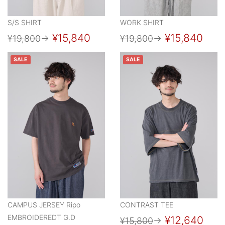
S/S SHIRT
WORK SHIRT
¥15,840
¥15,840
¥19,800
→
¥19,800
→
SALE
SALE
CAMPUS JERSEY Ripo
CONTRAST TEE
EMBROIDEREDT G.D
¥12,640
¥15,800
→