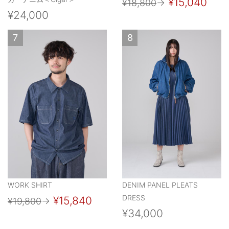
¥15,040
¥18,800
→
¥24,000
7
8
WORK SHIRT
DENIM PANEL PLEATS
DRESS
¥15,840
¥19,800
→
¥34,000