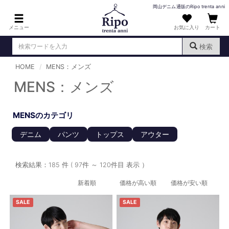
岡山デニム通販のRipo trenta anni
メニュー
お気に入り
カート
検索
HOME
MENS：メンズ
ログイン
新規会員登録
（
）
MENS：メンズ
MENS : メンズ
MENSのカテゴリ
DENIM : デニム
デニム
パンツ
トップス
アウター
PANTS : パンツ
TOPS : トップス
検索結果：185 件 ( 97件 ～ 120件目 表示 ）
T-SHIRT : Tシャツ
新着順
価格が高い順
価格が安い順
KNIT : ニット
SALE
SALE
SHIRT : シャツ