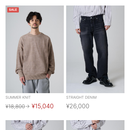
SALE
SUMMER KNIT
STRAIGHT DENIM
¥15,040
¥26,000
¥18,800
→