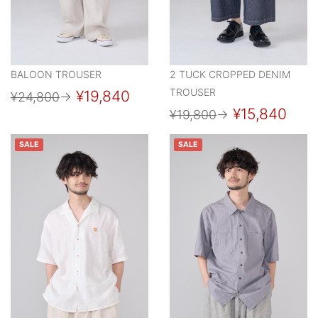
BALOON TROUSER
2 TUCK CROPPED DENIM
TROUSER
¥19,840
¥24,800
→
¥15,840
¥19,800
→
SALE
SALE