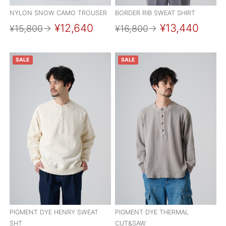
NYLON SNOW CAMO TROUSER
BORDER RIB SWEAT SHIRT
¥12,640
¥13,440
¥15,800
→
¥16,800
→
SALE
SALE
PIGMENT DYE HENRY SWEAT
PIGMENT DYE THERMAL
SHT
CUT&SAW