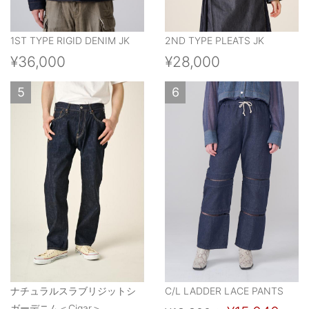
1ST TYPE RIGID DENIM JK
2ND TYPE PLEATS JK
¥36,000
¥28,000
5
6
ナチュラルスラブリジットシ
C/L LADDER LACE PANTS
ガーデニム＜Cigar＞