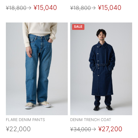
¥15,040
¥15,040
¥18,800
→
¥18,800
→
SALE
FLARE DENIM PANTS
DENIM TRENCH COAT
¥22,000
¥27,200
¥34,000
→