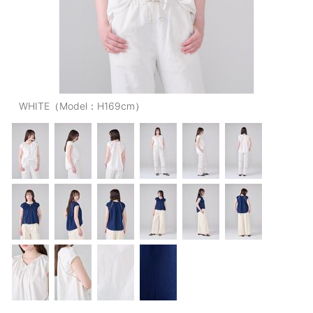
OUTERS : アウター
LADIES : レディース
DENIM : デニム
PANTS/SKIRT : パンツ・スカート
WHITE（Model：H169cm）
TOPS : トップス
OUTERS : アウター
OUTLET : アウトレット
MENS : メンズ
LADIES : レディース
新規会員登録
お買い物カゴ