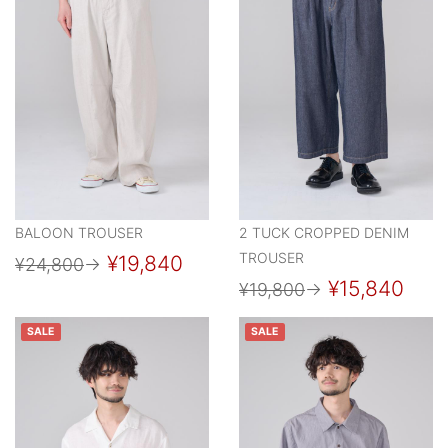
BALOON TROUSER
2 TUCK CROPPED DENIM
TROUSER
¥19,840
¥24,800
→
¥15,840
¥19,800
→
SALE
SALE