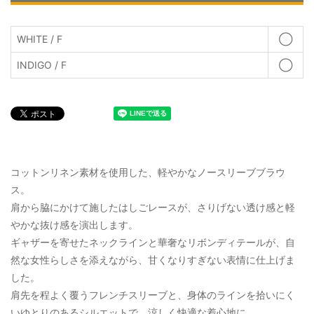
WHITE / F
◯
INDIGO / F
◯
コットンリネン素材を使用した、軽やかなノースリーブブラウ
ス。
肩から脇にかけて施したはしごレースが、さりげない透け感と軽
やかな抜け感を演出します。
ギャザーを寄せたネックラインと華奢なリボンディテールが、自
然な女性らしさを添えながら、甘くなりすぎない表情に仕上げま
した。
肩先を程よく覆うフレンチスリーブと、身体のラインを拾いにく
いゆとりのあるシルエットで、涼しく快適な着心地に。