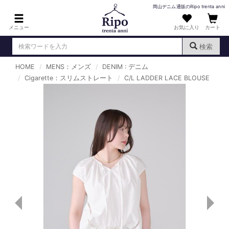
岡山デニム通販のRipo trenta anni
メニュー
お気に入り
カート
検索
HOME
MENS：メンズ
DENIM : デニム
ログイン
新規会員登録
Cigarette：スリムストレート
（
）
C/L LADDER LACE BLOUSE
MENS : メンズ
DENIM : デニム
PANTS : パンツ
TOPS : トップス
T-SHIRT : Tシャツ
KNIT : ニット
SHIRT : シャツ