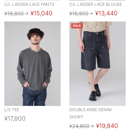
C/L LADDER LACE PANTS
C/L LADDER LACE BLOUSE
¥15,040
¥13,440
¥18,800
→
¥16,800
→
SALE
L/S TEE
DOUBLE KNEE DENIM
SHORT
¥17,800
¥19,840
¥24,800
→