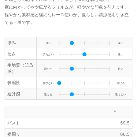
裾に向かってやや広がるフォルムが、軽やかな印象を与えます。
軽やかな素材感と繊細なレース使いが、夏らしい清涼感を引き立
てる一着です。
厚み
薄い
厚い
硬さ
柔らかい
硬い
生地質（凹凸
滑らか
粗い
感）
伸縮性
伸びない
伸びる
透け感
透ける
透けない
F
バスト
59.5
裾周り
60.5