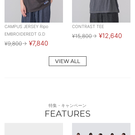
CAMPUS JERSEY Ripo
CONTRAST TEE
EMBROIDEREDT G.D
¥12,640
¥15,800
→
¥7,840
¥9,800
→
VIEW ALL
特集・キャンペーン
FEATURES