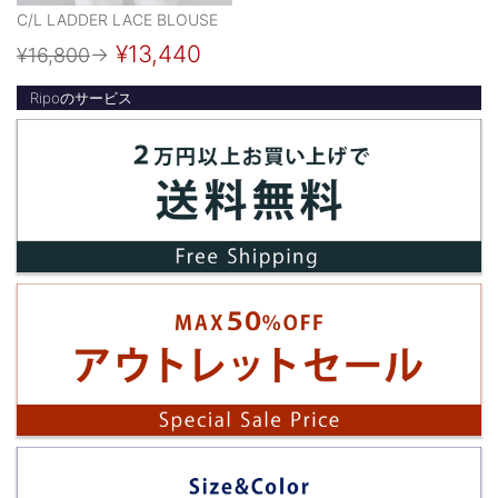
C/L LADDER LACE BLOUSE
¥13,440
¥16,800
→
Ripoのサービス