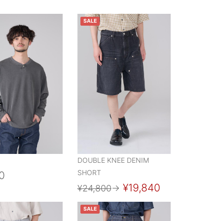
SALE
DOUBLE KNEE DENIM
SHORT
0
¥19,840
¥24,800
→
SALE