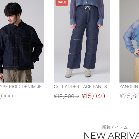
SALE
YPE RIGID DENIM JK
C/L LADDER LACE PANTS
YANGLIN
,000
¥15,040
¥25,8
¥18,800
→
新着アイテム
NEW ARRIV