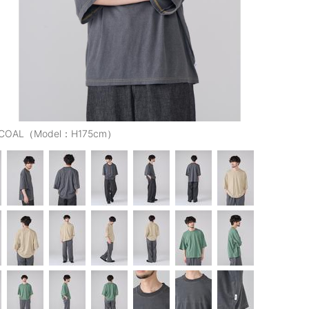
COAL（Model：H175cm）