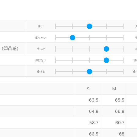
薄い
柔らかい
（凹凸感）
滑らか
伸びない
伸
透ける
透
S
M
63.5
65.5
64.8
66.8
58.7
60.7
66.5
68