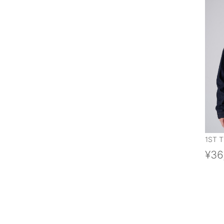
1ST T
¥36