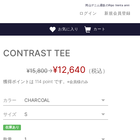
岡山デニム通販のRipo trenta anni
ログイン
新規会員登録
お気に入り
カート
CONTRAST TEE
¥12,640
¥15,800
→
（税込）
獲得ポイントは
114 point
です。
※会員様のみ
カラー
サイズ
在庫あり
数量