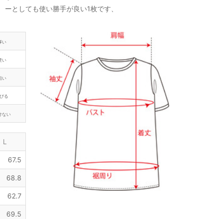
ーとしても使い勝手が良い1枚です、
厚い
硬い
粗い
びる
けない
L
67.5
68.8
62.7
69.5