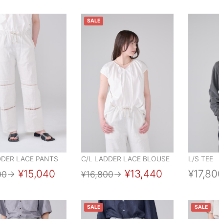
SALE
DDER LACE PANTS
C/L LADDER LACE BLOUSE
L/S TEE
¥15,040
¥13,440
¥17,80
00
→
¥16,800
→
SALE
SALE