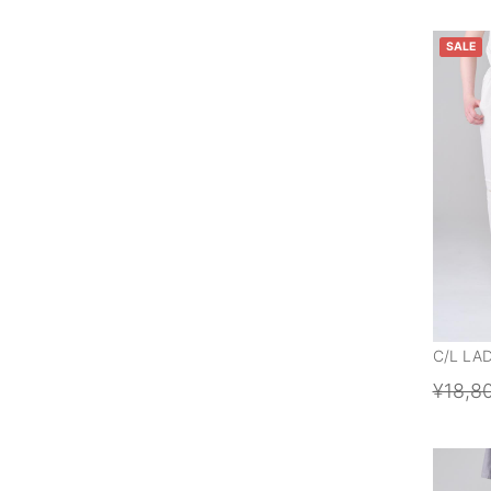
SALE
C/L LA
¥18,8