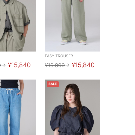
EASY TROUSER
¥15,840
¥15,840
0
→
¥19,800
→
SALE