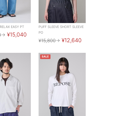
 RELAX EASY PT
PUFF SLEEVE SHORT SLEEVE
PO
¥15,040
0
→
¥12,640
¥15,800
→
SALE