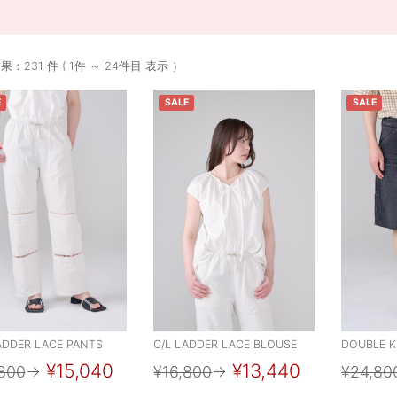
：231 件 ( 1件 ～ 24件目 表示 ）
E
SALE
SALE
ADDER LACE PANTS
C/L LADDER LACE BLOUSE
DOUBLE K
¥15,040
¥13,440
800
→
¥16,800
→
¥24,80