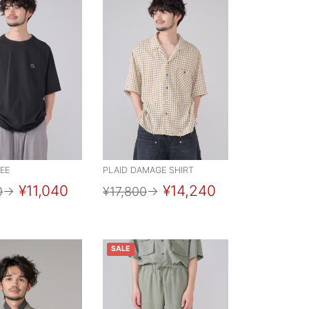
EE
PLAID DAMAGE SHIRT
¥11,040
¥14,240
0
→
¥17,800
→
SALE