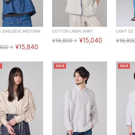
 3/4SLEEVE WESTERN
COTTON LINEN SHIRT
LIGHT OZ
¥15,040
¥18,800
→
¥18,80
¥15,840
800
→
E
SALE
SALE