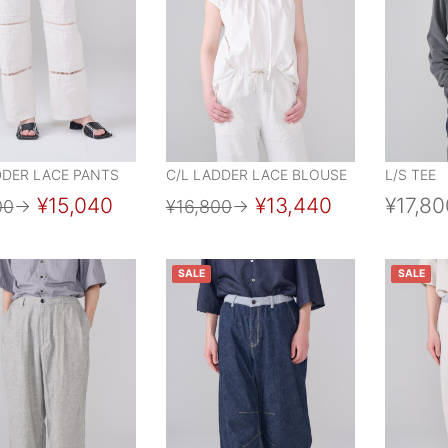
DDER LACE PANTS
C/L LADDER LACE BLOUSE
L/S TEE
¥15,040
¥13,440
¥17,80
00
→
¥16,800
→
SALE
SALE