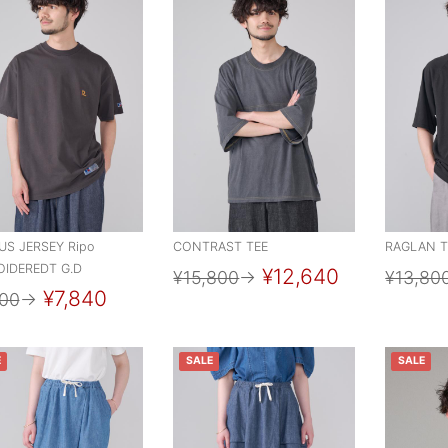
S JERSEY Ripo
CONTRAST TEE
RAGLAN T
IDEREDT G.D
¥12,640
¥15,800
→
¥13,80
¥7,840
800
→
E
SALE
SALE