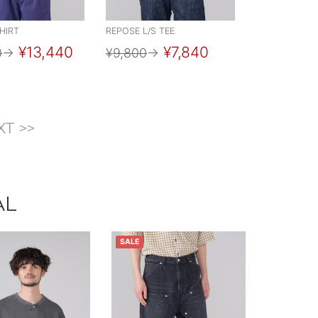
HIRT
REPOSE L/S TEE
¥13,440
¥7,840
0
→
¥9,800
→
XT >>
AL
SALE