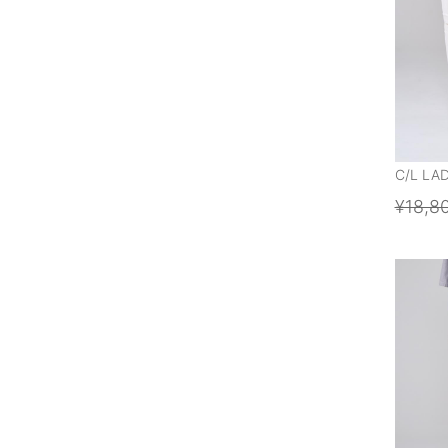
C/L LA
¥18,8