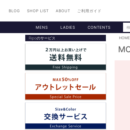
BLOG
SHOP LIST
ABOUT
ご利用ガイド
MENS
LADIES
CONTENTS
Ripoのサービス
HOME
MO