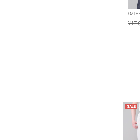
GATHE
¥17,
SALE