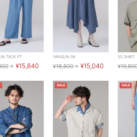
IN TACK PT
YANGLIN SK
SS SHIRT
¥15,840
¥15,040
800
→
¥18,800
→
¥19,80
E
SALE
SALE