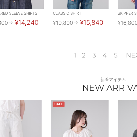
RED SLEEVE SHIRTS
CLASSIC SHIRT
SKIPPER S
¥14,240
¥15,840
800
→
¥19,800
→
¥16,80
1
2
3
4
5
NE
新着アイテム
NEW ARRIV
SALE