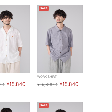
SALE
WORK SHIRT
¥15,840
¥15,840
0
→
¥19,800
→
SALE