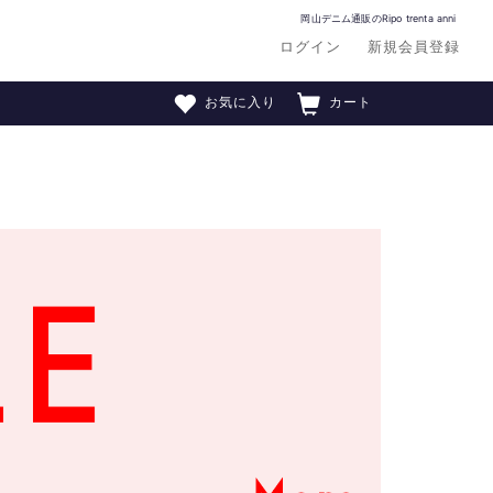
岡山デニム通販のRipo trenta anni
ログイン
新規会員登録
お気に入り
カート