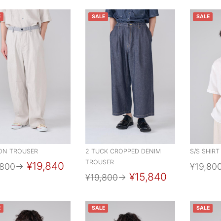
E
SALE
SALE
ON TROUSER
2 TUCK CROPPED DENIM
S/S SHIRT
TROUSER
¥19,840
,800
→
¥19,80
¥15,840
¥19,800
→
E
SALE
SALE