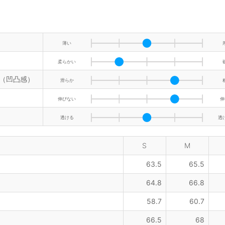
薄い
柔らかい
（凹凸感）
滑らか
伸びない
伸
透ける
透
S
M
63.5
65.5
64.8
66.8
58.7
60.7
66.5
68