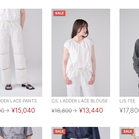
SALE
DDER LACE PANTS
C/L LADDER LACE BLOUSE
L/S TEE
¥15,040
¥13,440
¥17,80
00
→
¥16,800
→
SALE
SALE