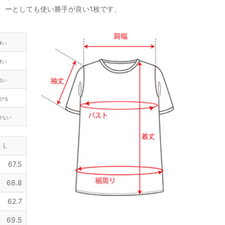
ーとしても使い勝手が良い1枚です、
厚い
硬い
粗い
びる
けない
L
67.5
68.8
62.7
69.5