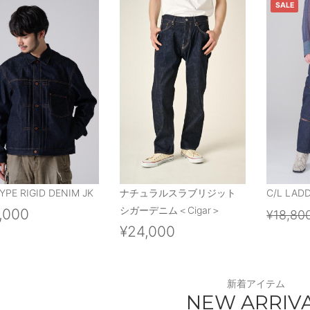
SALE
YPE RIGID DENIM JK
ナチュラルスラブリジット
C/L LAD
シガーデニム＜Cigar＞
,000
¥18,80
¥24,000
新着アイテム
NEW ARRIV