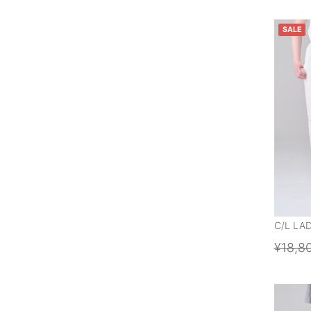
SALE
C/L LA
¥18,8