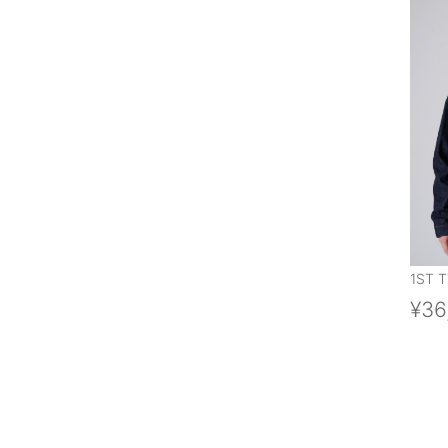
1ST T
¥36