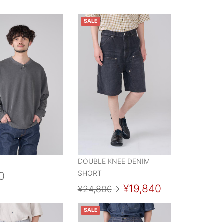
SALE
DOUBLE KNEE DENIM
SHORT
0
¥19,840
¥24,800
→
SALE