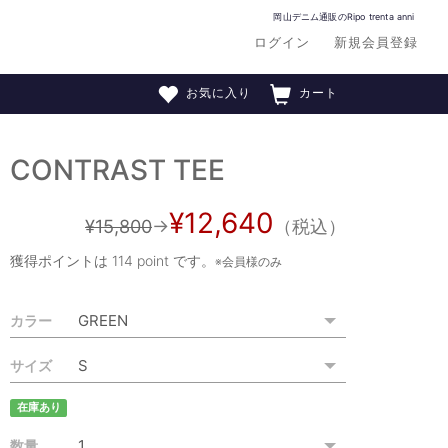
岡山デニム通販のRipo trenta anni
ログイン
新規会員登録
お気に入り
カート
CONTRAST TEE
¥12,640
¥15,800
→
（税込）
獲得ポイントは
114 point
です。
※会員様のみ
カラー
サイズ
在庫あり
数量