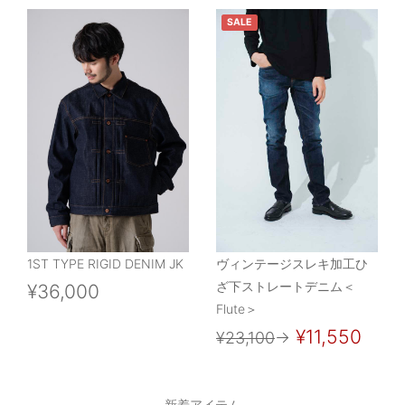
SALE
1ST TYPE RIGID DENIM JK
ヴィンテージスレキ加工ひ
ざ下ストレートデニム＜
¥36,000
Flute＞
¥11,550
¥23,100
→
新着アイテム