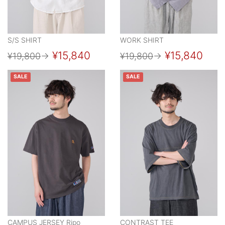
S/S SHIRT
WORK SHIRT
¥15,840
¥15,840
¥19,800
→
¥19,800
→
SALE
SALE
CAMPUS JERSEY Ripo
CONTRAST TEE