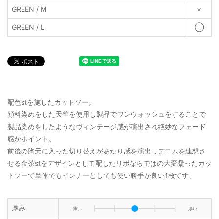
GREEN / M
×
GREEN / L
◯
配色stを施したカットソー。
顔料染めをした天竺を使用し製品でワンウォッシュをすることで
製品染めをしたようなヴィンテージ感が演出され絶妙なフェード
感がポイント。
前後の胸元に入った切り替えがあたり感を演出しデニムを連想さ
せる金茶stをデザインとして配したリポならではの大変凝ったカッ
トソーで単体でもインナーとしても使い勝手が良い1枚です、
厚み
薄い
厚い