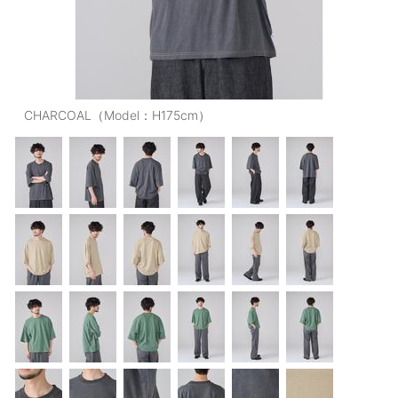
OUTERS : アウター
LADIES : レディース
DENIM : デニム
CHARCOAL（Model：H175cm）
PANTS/SKIRT : パンツ・スカート
TOPS : トップス
OUTERS : アウター
OUTLET : アウトレット
MENS : メンズ
LADIES : レディース
新規会員登録
お買い物カゴ