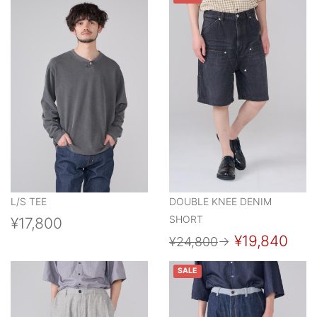
L/S TEE
DOUBLE KNEE DENIM
SHORT
¥17,800
¥19,840
¥24,800
→
SALE