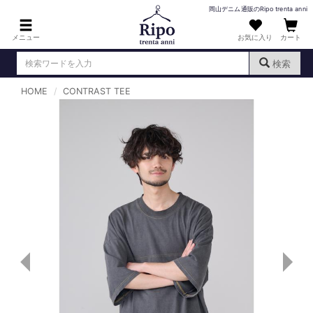
岡山デニム通販のRipo trenta anni
メニュー
お気に入り
カート
検索
HOME
CONTRAST TEE
ログイン
新規会員登録
（
）
MENS : メンズ
DENIM : デニム
PANTS : パンツ
TOPS : トップス
T-SHIRT : Tシャツ
KNIT : ニット
SHIRT : シャツ