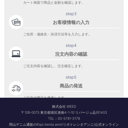
カート画面で商品と金額を確認します。
step3
お客様情報の入力
ご住所・連絡先・決済方法等を入力します。
step4
注文内容の確認
ご注文内容を確認し、注文確定します。
step5
商品の発送
ご注文の商品を発送します。
商品到着をお待ち下さい。
株式会社 WEED
〒108-0075 東京都港区港南4-1-10 リバージュ品川1403
TEL：03-5781-3178
岡山デニム通販のRipo trenta anni(リポトレンタアンニ)公式オンライン