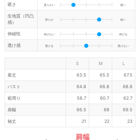
硬さ
柔らかい
硬い
生地質（凹凸
滑らか
粗い
感）
伸縮性
伸びない
伸びる
透け感
透ける
透けない
S
M
L
着丈
63.5
65.5
67.5
バスト
64.8
66.8
68.8
裾周り
58.7
60.7
62.7
肩幅
66.5
68
69.5
袖丈
21
22
23