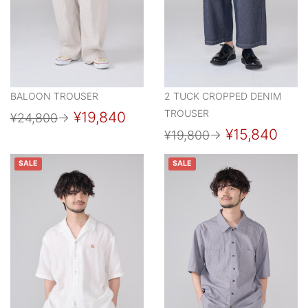
BALOON TROUSER
2 TUCK CROPPED DENIM
TROUSER
¥19,840
¥24,800
→
¥15,840
¥19,800
→
SALE
SALE