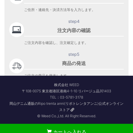
ご住所・連絡先・決済方法等を入力します。
step4
注文内容の確認
ご注文内容を確認し、注文確定します。
step5
商品の発送
ご注文の商品を発送します。
商品到着をお待ち下さい。
株式会社 WEED
〒108-0075 東京都港区港南4-1-10 リバージュ品川1403
TEL：03-5781-3178
岡山デニム通販のRipo trenta anni(リポトレンタアンニ)公式オンライン
ストア
© Weed Co.,Ltd. All Right Reserved.
カートへ入れる