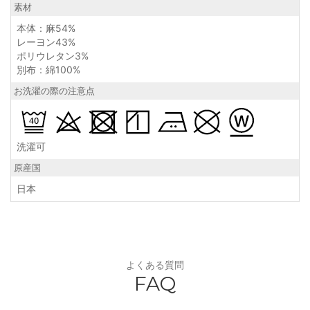
素材
本体：麻54%
レーヨン43%
ポリウレタン3%
別布：綿100%
お洗濯の際の注意点
洗濯可
原産国
日本
よくある質問
FAQ