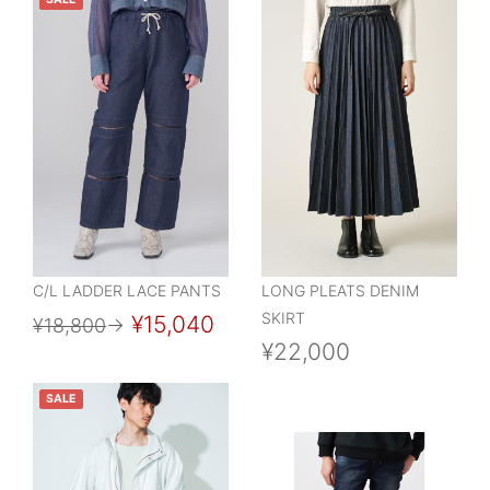
C/L LADDER LACE PANTS
LONG PLEATS DENIM
SKIRT
¥15,040
¥18,800
→
¥22,000
SALE