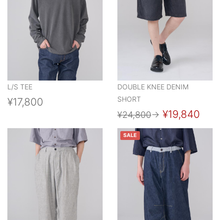
L/S TEE
DOUBLE KNEE DENIM
SHORT
¥17,800
¥19,840
¥24,800
→
SALE