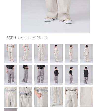
OUTERS : アウター
LADIES : レディース
DENIM : デニム
PANTS/SKIRT : パンツ・スカート
ECRU（Model：H175cm）
TOPS : トップス
OUTERS : アウター
OUTLET : アウトレット
MENS : メンズ
LADIES : レディース
新規会員登録
お買い物カゴ