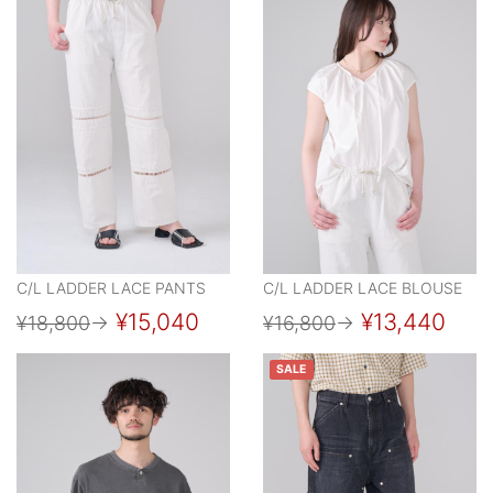
C/L LADDER LACE PANTS
C/L LADDER LACE BLOUSE
¥15,040
¥13,440
¥18,800
→
¥16,800
→
SALE