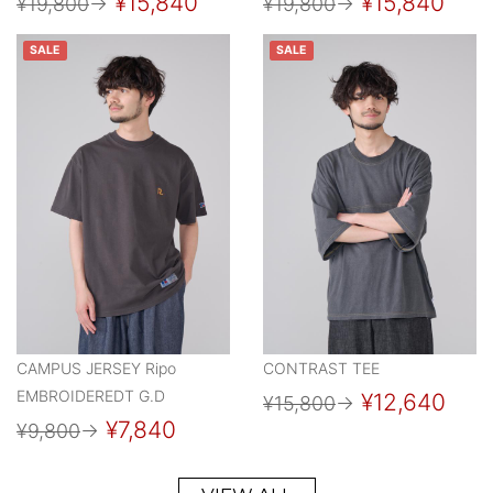
¥15,840
¥15,840
¥19,800
→
¥19,800
→
SALE
SALE
CAMPUS JERSEY Ripo
CONTRAST TEE
EMBROIDEREDT G.D
¥12,640
¥15,800
→
¥7,840
¥9,800
→