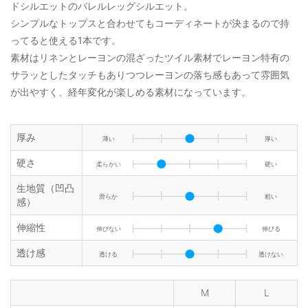
ドシルエットのバレルレッグシルエット。
シンプルなトップスと合わせてもコーディネートが決まるので持
ってると使える1本です。
素材はリネンとレーヨンの混ざったツイル素材でレーヨン特有の
サラッとしたタッチもありつつレーヨンの落ち感もあって雰囲気
が出やすく、経年変化が楽しめる素材になっています。
厚み
薄い
厚い
硬さ
柔らかい
硬い
生地質（凹凸
滑らか
粗い
感）
伸縮性
伸びない
伸びる
透け感
透ける
透けない
M
L