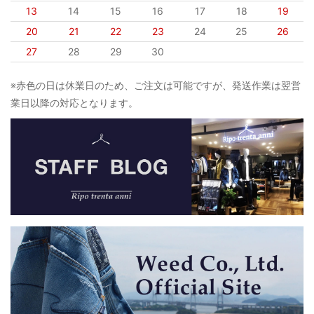
13
14
15
16
17
18
19
20
21
22
23
24
25
26
27
28
29
30
※赤色の日は休業日のため、ご注文は可能ですが、発送作業は翌営
業日以降の対応となります。