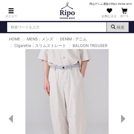
岡山デニム通販のRipo trenta anni
メニュー
お気に入り
カート
検索
HOME
MENS：メンズ
DENIM : デニム
ログイン
新規会員登録
Cigarette：スリムストレート
（
）
BALOON TROUSER
MENS : メンズ
DENIM : デニム
PANTS : パンツ
TOPS : トップス
T-SHIRT : Tシャツ
KNIT : ニット
SHIRT : シャツ