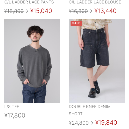
C/L LADDER LACE PANTS
C/L LADDER LACE BLOUSE
¥15,040
¥13,440
¥18,800
→
¥16,800
→
SALE
L/S TEE
DOUBLE KNEE DENIM
SHORT
¥17,800
¥19,840
¥24,800
→