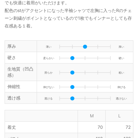
でも快適に着用がいただけます。
配色のstがアクセントになった半袖シャツで左胸に入ったRのチェ
ーン刺繍がポイントとなっているので1枚でもインナーとしても存
在感ある１着。
厚み
薄い
厚い
硬さ
柔らかい
硬い
生地質（凹凸
滑らか
粗い
感）
伸縮性
伸びない
伸びる
透け感
透ける
透けない
M
L
着丈
70
72