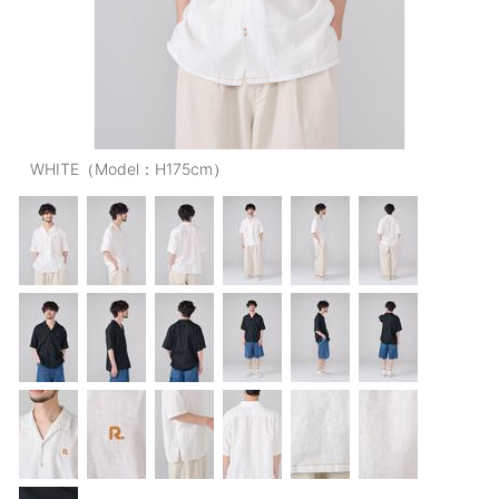
OUTERS : アウター
LADIES : レディース
DENIM : デニム
PANTS/SKIRT : パンツ・スカート
WHITE（Model：H175cm）
TOPS : トップス
OUTERS : アウター
OUTLET : アウトレット
MENS : メンズ
LADIES : レディース
新規会員登録
お買い物カゴ