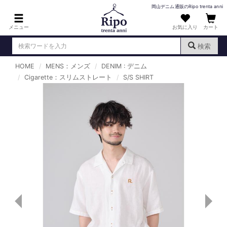
岡山デニム通販のRipo trenta anni
メニュー
お気に入り
カート
検索
HOME
MENS：メンズ
DENIM : デニム
ログイン
新規会員登録
Cigarette：スリムストレート
（
）
S/S SHIRT
MENS : メンズ
DENIM : デニム
PANTS : パンツ
TOPS : トップス
T-SHIRT : Tシャツ
KNIT : ニット
SHIRT : シャツ