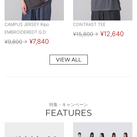
CAMPUS JERSEY Ripo
CONTRAST TEE
EMBROIDEREDT G.D
¥12,640
¥15,800
→
¥7,840
¥9,800
→
VIEW ALL
特集・キャンペーン
FEATURES