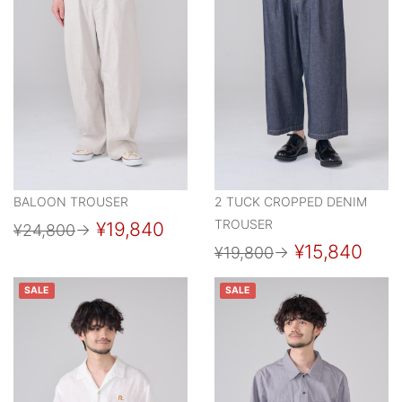
BALOON TROUSER
2 TUCK CROPPED DENIM
TROUSER
¥19,840
¥24,800
→
¥15,840
¥19,800
→
SALE
SALE