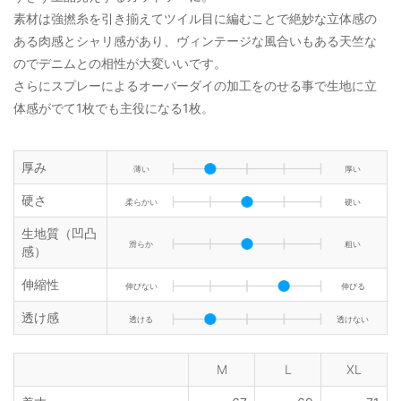
素材は強撚糸を引き揃えてツイル目に編むことで絶妙な立体感の
ある肉感とシャリ感があり、ヴィンテージな風合いもある天竺な
のでデニムとの相性が大変いいです。
さらにスプレーによるオーバーダイの加工をのせる事で生地に立
体感がでて1枚でも主役になる1枚。
厚み
薄い
厚い
硬さ
柔らかい
硬い
生地質（凹凸
滑らか
粗い
感）
伸縮性
伸びない
伸びる
透け感
透ける
透けない
M
L
XL