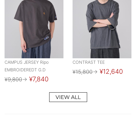
CAMPUS JERSEY Ripo
CONTRAST TEE
EMBROIDEREDT G.D
¥12,640
¥15,800
→
¥7,840
¥9,800
→
VIEW ALL