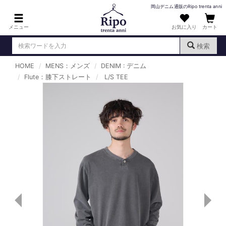
岡山デニム通販のRipo trenta anni
メニュー
お気に入り
カート
検索
HOME
MENS：メンズ
DENIM : デニム
ログイン
新規会員登録
Flute：膝下ストレート
（
）
L/S TEE
MENS : メンズ
DENIM : デニム
PANTS : パンツ
TOPS : トップス
T-SHIRT : Tシャツ
KNIT : ニット
SHIRT : シャツ