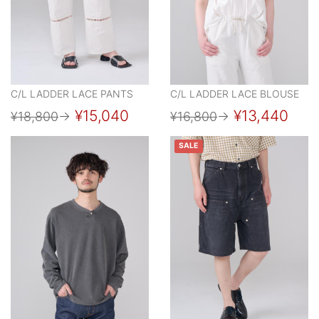
C/L LADDER LACE PANTS
C/L LADDER LACE BLOUSE
¥15,040
¥13,440
¥18,800
→
¥16,800
→
SALE