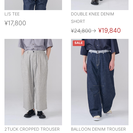
L/S TEE
DOUBLE KNEE DENIM
SHORT
¥17,800
¥19,840
¥24,800
→
SALE
2TUCK CROPPED TROUSER
BALLOON DENIM TROUSER