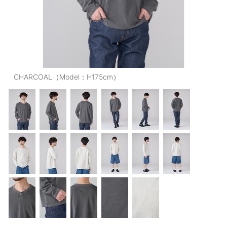
OUTERS : アウター
LADIES : レディース
DENIM : デニム
PANTS/SKIRT : パンツ・スカート
CHARCOAL（Model：H175cm）
TOPS : トップス
OUTERS : アウター
OUTLET : アウトレット
MENS : メンズ
LADIES : レディース
新規会員登録
お買い物カゴ