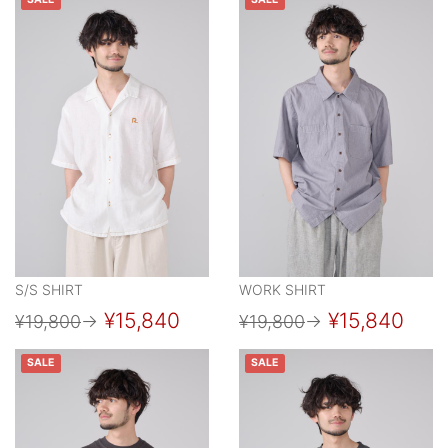
SALE
SALE
S/S SHIRT
WORK SHIRT
¥15,840
¥15,840
¥19,800
→
¥19,800
→
SALE
SALE