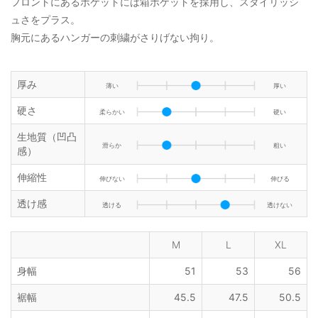
フロントにあるポケットには箱ポケットを採用し、スタイリッシ
ュさをプラス。
胸元にあるハンガーの刺繍がさりげない拘り。
厚み
薄い
厚い
硬さ
柔らかい
硬い
生地質（凹凸
滑らか
粗い
感）
伸縮性
伸びない
伸びる
透け感
透ける
透けない
M
L
XL
身幅
51
53
56
裾幅
45.5
47.5
50.5