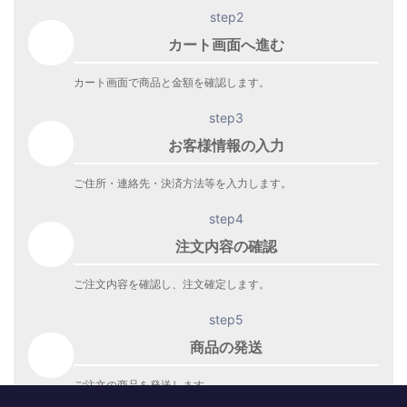
注文内容の確認
ご注文内容を確認し、注文確定します。
step5
商品の発送
ご注文の商品を発送します。
商品到着をお待ち下さい。
株式会社 WEED
〒108-0075 東京都港区港南4-1-10 リバージュ品川1403
TEL：03-5781-3178
岡山デニム通販のRipo trenta anni(リポトレンタアンニ)公式オンライン
ストア
© Weed Co.,Ltd. All Right Reserved.