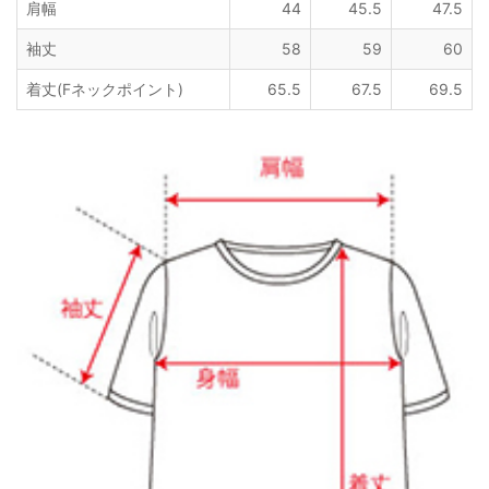
肩幅
44
45.5
47.5
袖丈
58
59
60
着丈(Fネックポイント)
65.5
67.5
69.5