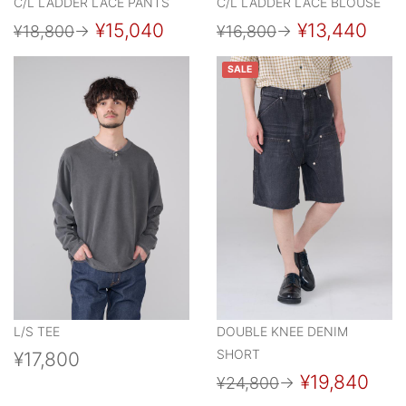
C/L LADDER LACE PANTS
C/L LADDER LACE BLOUSE
¥15,040
¥13,440
¥18,800
→
¥16,800
→
SALE
L/S TEE
DOUBLE KNEE DENIM
SHORT
¥17,800
¥19,840
¥24,800
→