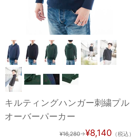
OUTERS : アウター
LADIES : レディース
DENIM : デニム
PANTS/SKIRT : パンツ・スカート
TOPS : トップス
OUTERS : アウター
OUTLET : アウトレット
MENS : メンズ
キルティングハンガー刺繍プル
LADIES : レディース
オーバーパーカー
新規会員登録
お買い物カゴ
¥8,140
¥16,280
→
（税込）