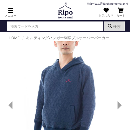
岡山デニム通販のRipo trenta anni
メニュー
お気に入り
カート
検索
HOME
キルティングハンガー刺繍プルオーバーパーカー
ログイン
新規会員登録
（
）
MENS : メンズ
DENIM : デニム
PANTS : パンツ
TOPS : トップス
T-SHIRT : Tシャツ
KNIT : ニット
SHIRT : シャツ