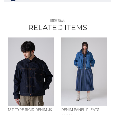
関連商品
RELATED ITEMS
1ST TYPE RIGID DENIM JK
DENIM PANEL PLEATS