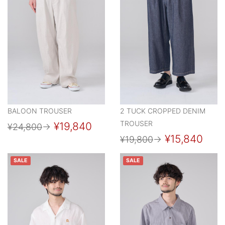
BALOON TROUSER
2 TUCK CROPPED DENIM
TROUSER
¥19,840
¥24,800
→
¥15,840
¥19,800
→
SALE
SALE