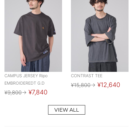
CAMPUS JERSEY Ripo
CONTRAST TEE
EMBROIDEREDT G.D
¥12,640
¥15,800
→
¥7,840
¥9,800
→
VIEW ALL