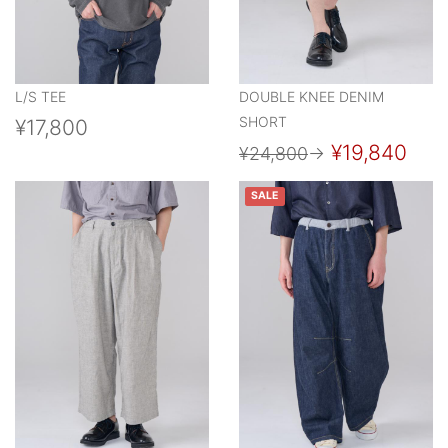
L/S TEE
DOUBLE KNEE DENIM
SHORT
¥17,800
¥19,840
¥24,800
→
SALE