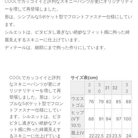
COOLでカッコイイと評判なスキニーパンツが更にオリジナリティ
ーを増して再登場しました。
形は、シンプルな5ポケット型でフロントファスナー仕様にしてい
ます。
シルエットは、ピタピタし過ぎない絶妙なフィット感に拘った綺
麗見えするスキニーに仕上げています。
ディテールは、細部にまで拘った作りにしています。
COOLでカッコイイと評判
サイズ表(cm)
なスキニーパンツが更にオ
2
3
3
31
32
リジナリティーを増して再
9
0
3
登場しました。形は、シン
ウエス
76
79
82
85
88
プルな5ポケット型でフロン
トゴム
トファスナー仕様にしてい
ヒップ
ます。シルエットは、ピタ
(V下
88
91
94
97
100
ピタし過ぎない絶妙なフィ
10.1)
ット感に拘った綺麗見えす
股上(V
るスキニーに仕上げていま
22
22.5
23
23.5
24