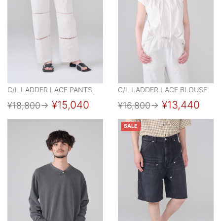
C/L LADDER LACE PANTS
C/L LADDER LACE BLOUSE
¥15,040
¥13,440
¥18,800
→
¥16,800
→
SALE