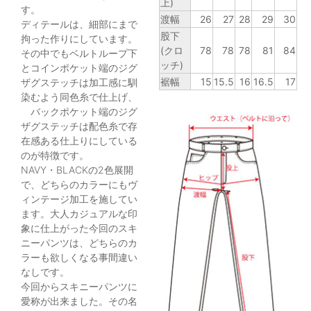
上)
す。
渡幅
26
27
28
29
30
ディテールは、細部にまで
股下
拘った作りにしています。
(クロ
78
78
78
81
84
その中でもベルトループ下
ッチ)
とコインポケット端のジグ
裾幅
15
15.5
16
16.5
17
ザグステッチは加工感に馴
染むよう同色糸で仕上げ、
バックポケット端のジグ
ザグステッチは配色糸で存
在感ある仕上りにしている
のが特徴です。
NAVY・BLACKの2色展開
で、どちらのカラーにもヴ
ィンテージ加工を施してい
ます。大人カジュアルな印
象に仕上がった今回のスキ
ニーパンツは、どちらのカ
ラーも欲しくなる事間違い
なしです。
今回からスキニーパンツに
愛称が出来ました。その名