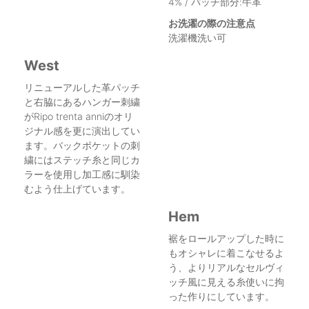
4% / パッチ部分:牛革
お洗濯の際の注意点
洗濯機洗い可
West
リニューアルした革パッチ
と右脇にあるハンガー刺繍
がRipo trenta anniのオリ
ジナル感を更に演出してい
ます。バックポケットの刺
繍にはステッチ糸と同じカ
ラーを使用し加工感に馴染
むよう仕上げています。
Hem
裾をロールアップした時に
もオシャレに着こなせるよ
う、よりリアルなセルヴィ
ッチ風に見える糸使いに拘
った作りにしています。