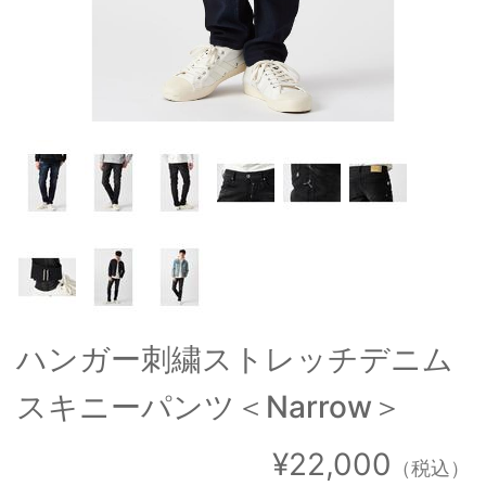
OUTERS : アウター
LADIES : レディース
DENIM : デニム
PANTS/SKIRT : パンツ・スカート
TOPS : トップス
OUTERS : アウター
OUTLET : アウトレット
MENS : メンズ
ハンガー刺繍ストレッチデニム
LADIES : レディース
スキニーパンツ＜Narrow＞
新規会員登録
お買い物カゴ
¥22,000
（税込）