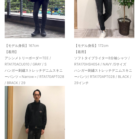
【モデル身長】167cm
【モデル身長】172cm
【着用】
【着用】
アシンメトリーボーダーTEE /
ソフトタイプライター8分袖シャツ /
RTA170ACU010 / GRAY / S
RTA170HSH054 / NAVY /Sサイズ
ハンガー刺繍ストレッチデニムスキニ
ハンガー刺繍ストレッチデニムスキニ
ーパンツ＜Narrow＞/ RTA170APT028
ーパンツ/ RTA170APT028 / BLACK /
/ BRACK / 29
29インチ