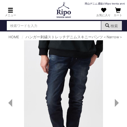
岡山デニム通販のRipo trenta anni
メニュー
お気に入り
カート
検索
HOME
ハンガー刺繍ストレッチデニムスキニーパンツ＜Narrow＞
ログイン
新規会員登録
（
）
MENS : メンズ
DENIM : デニム
PANTS : パンツ
TOPS : トップス
T-SHIRT : Tシャツ
KNIT : ニット
SHIRT : シャツ