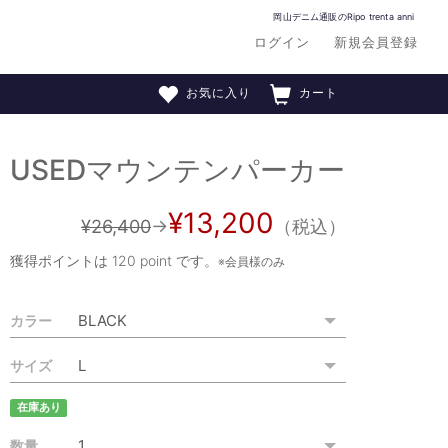
岡山デニム通販のRipo trenta anni
ログイン
新規会員登録
お気に入り
カート
USEDマウンテンパーカー
¥13,200
¥26,400
→
（税込）
獲得ポイントは
120 point
です。
※会員様のみ
カラー
サイズ
在庫あり
数量