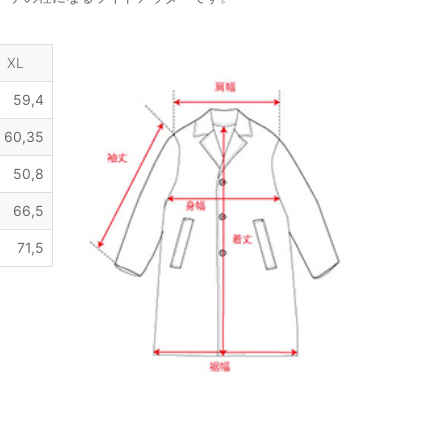
XL
59,4
60,35
50,8
66,5
71,5