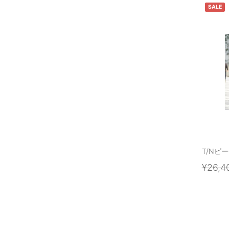
SALE
T/Nピ
¥26,4