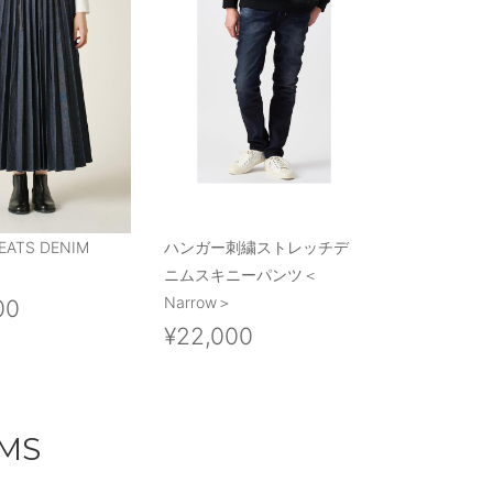
EATS DENIM
ハンガー刺繍ストレッチデ
ニムスキニーパンツ＜
Narrow＞
00
¥22,000
EMS