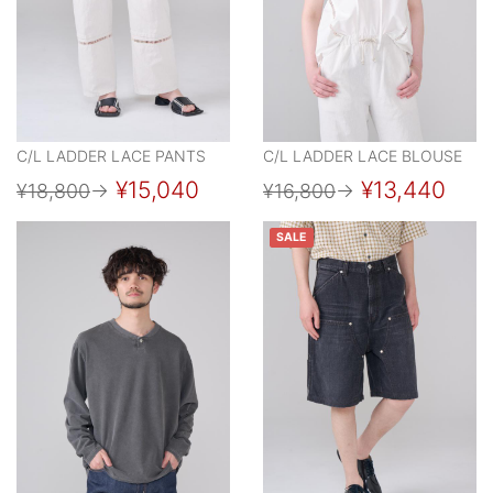
C/L LADDER LACE PANTS
C/L LADDER LACE BLOUSE
¥15,040
¥13,440
¥18,800
→
¥16,800
→
SALE