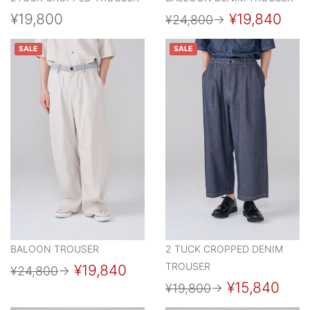
¥19,800
¥19,840
¥24,800
→
SALE
SALE
BALOON TROUSER
2 TUCK CROPPED DENIM
TROUSER
¥19,840
¥24,800
→
¥15,840
¥19,800
→