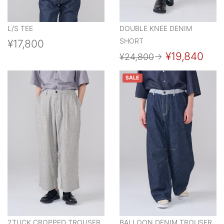
L/S TEE
DOUBLE KNEE DENIM
SHORT
¥17,800
¥19,840
¥24,800
→
SALE
2TUCK CROPPED TROUSER
BALLOON DENIM TROUSER