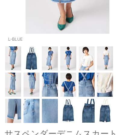
OUTERS : アウター
LADIES : レディース
DENIM : デニム
L-BLUE
PANTS/SKIRT : パンツ・スカート
TOPS : トップス
OUTERS : アウター
OUTLET : アウトレット
MENS : メンズ
LADIES : レディース
新規会員登録
お買い物カゴ
サスペンダーデニムスカート