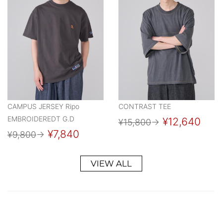
CAMPUS JERSEY Ripo
CONTRAST TEE
EMBROIDEREDT G.D
¥12,640
¥15,800
→
¥7,840
¥9,800
→
VIEW ALL