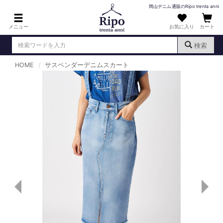
岡山デニム通販のRipo trenta anni
メニュー
お気に入り
カート
検索
HOME
サスペンダーデニムスカート
ログイン
新規会員登録
（
）
MENS : メンズ
DENIM : デニム
PANTS : パンツ
TOPS : トップス
T-SHIRT : Tシャツ
KNIT : ニット
SHIRT : シャツ