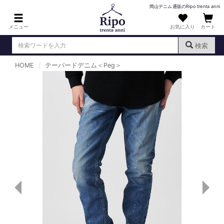
岡山デニム通販のRipo trenta anni
メニュー
お気に入り
カート
検索
HOME
テーパードデニム＜Peg＞
ログイン
新規会員登録
（
）
MENS : メンズ
DENIM : デニム
PANTS : パンツ
TOPS : トップス
T-SHIRT : Tシャツ
KNIT : ニット
SHIRT : シャツ