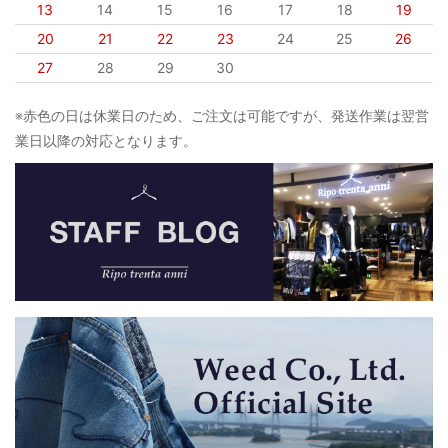
13
14
15
16
17
18
19
20
21
22
23
24
25
26
27
28
29
30
※赤色の日は休業日のため、ご注文は可能ですが、発送作業は翌営
業日以降の対応となります。