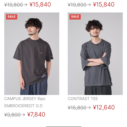
¥15,840
¥15,840
¥19,800
→
¥19,800
→
SALE
SALE
CAMPUS JERSEY Ripo
CONTRAST TEE
EMBROIDEREDT G.D
¥12,640
¥15,800
→
¥7,840
¥9,800
→