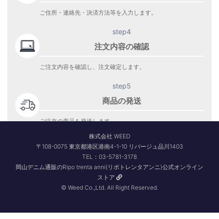
ご住所・連絡先・決済方法等を入力します。
step4
注文内容の確認
ご注文内容を確認し、注文確定します。
step5
商品の発送
ご注文の商品を発送します。
商品到着をお待ち下さい。
株式会社 WEED
〒108-0075 東京都港区港南4-1-10 リバージュ品川1403
TEL：03-5781-3178
岡山デニム通販のRipo trenta anni(リポトレンタアンニ)公式オンライン
ストア
© Weed Co.,Ltd. All Right Reserved.