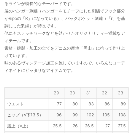
るラインが特長的なテーパードです。
脇のハンガー刺繍（ハンガーをモチーフにした刺繍でフック部分
がRipoの「R」になっている）、バックポケット刺繍（「r」を基
調にした刺繍）が特長です。
他にもステッチワークなどを効かせたオリジナリティー満載なデ
ィテールです。
素材・縫製・加工の全てをデニムの産地「岡山」に拘って作り上
げています。
味のあるヴィンテージ加工を施していますので、いろんなコーデ
ィネイトにピッタリなアイテムです。
29
30
31
32
33
ウエスト
77
80
83
86
89
ヒップ（V下13.5）
96
99
102
105
108
股上（V上）
25.5
26
26.5
27
27.5