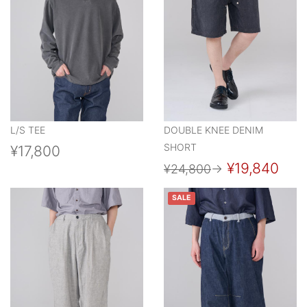
L/S TEE
DOUBLE KNEE DENIM
SHORT
¥17,800
¥19,840
¥24,800
→
SALE