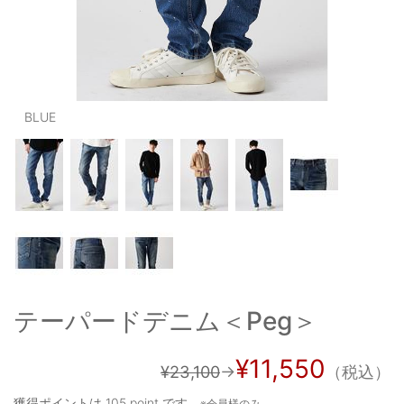
OUTERS : アウター
LADIES : レディース
DENIM : デニム
BLUE
PANTS/SKIRT : パンツ・スカート
TOPS : トップス
OUTERS : アウター
OUTLET : アウトレット
MENS : メンズ
LADIES : レディース
テーパードデニム＜Peg＞
新規会員登録
¥11,550
¥23,100
→
（税込）
お買い物カゴ
獲得ポイントは
105 point
です。
※会員様のみ