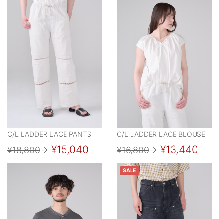
C/L LADDER LACE PANTS
C/L LADDER LACE BLOUSE
¥15,040
¥13,440
¥18,800
→
¥16,800
→
SALE