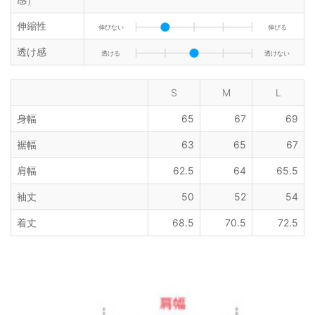
伸縮性
伸びない
伸びる
透け感
透ける
透けない
S
M
L
身幅
65
67
69
裾幅
63
65
67
肩幅
62.5
64
65.5
袖丈
50
52
54
着丈
68.5
70.5
72.5