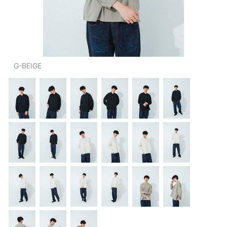
OUTERS : アウター
LADIES : レディース
DENIM : デニム
G-BEIGE
PANTS/SKIRT : パンツ・スカート
TOPS : トップス
OUTERS : アウター
OUTLET : アウトレット
MENS : メンズ
LADIES : レディース
新規会員登録
お買い物カゴ