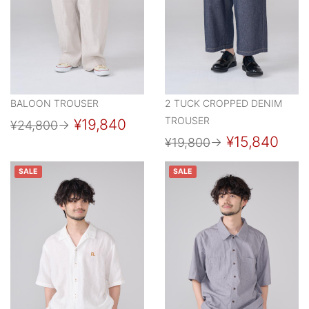
BALOON TROUSER
2 TUCK CROPPED DENIM
TROUSER
¥19,840
¥24,800
→
¥15,840
¥19,800
→
SALE
SALE