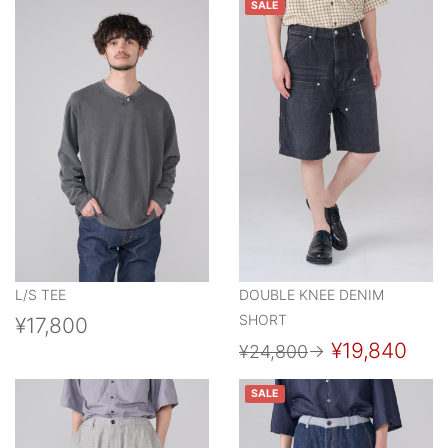
SALE
L/S TEE
DOUBLE KNEE DENIM
SHORT
¥17,800
¥19,840
¥24,800
→
SALE