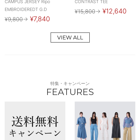
CAMPUS JERSEY Ripo
CONTRAST TEE
EMBROIDEREDT G.D
¥12,640
¥15,800
→
¥7,840
¥9,800
→
VIEW ALL
特集・キャンペーン
FEATURES