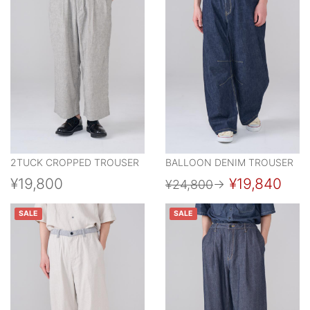
2TUCK CROPPED TROUSER
BALLOON DENIM TROUSER
¥19,800
¥19,840
¥24,800
→
SALE
SALE