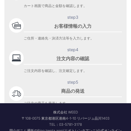
カート画面で商品と金額を確認します。
step3
お客様情報の入力
ご住所・連絡先・決済方法等を入力します。
step4
注文内容の確認
ご注文内容を確認し、注文確定します。
step5
商品の発送
ご注文の商品を発送します。
商品到着をお待ち下さい。
株式会社 WEED
〒108-0075 東京都港区港南4-1-10 リバージュ品川1403
TEL：03-5781-3178
岡山デニム通販のRipo trenta anni(リポトレンタアンニ)公式オンライン