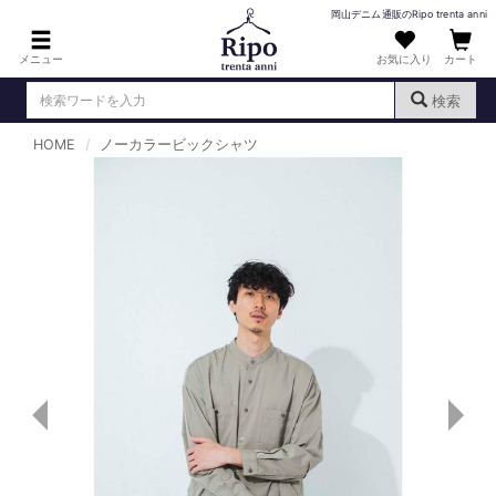
岡山デニム通販のRipo trenta anni
メニュー
お気に入り
カート
検索
HOME
ノーカラービックシャツ
ログイン
新規会員登録
（
）
MENS : メンズ
DENIM : デニム
PANTS : パンツ
TOPS : トップス
T-SHIRT : Tシャツ
KNIT : ニット
SHIRT : シャツ