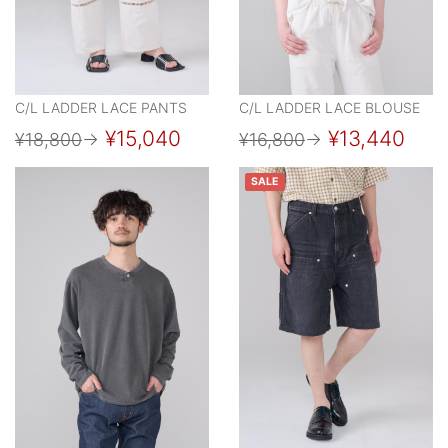
C/L LADDER LACE PANTS
C/L LADDER LACE BLOUSE
¥15,040
¥13,440
¥18,800
→
¥16,800
→
SALE