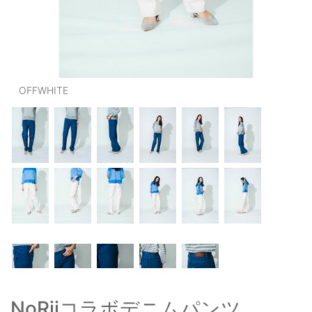
OUTERS : アウター
LADIES : レディース
DENIM : デニム
OFFWHITE
PANTS/SKIRT : パンツ・スカート
TOPS : トップス
OUTERS : アウター
OUTLET : アウトレット
MENS : メンズ
LADIES : レディース
新規会員登録
お買い物カゴ
NoRiiコラボデニムパンツ