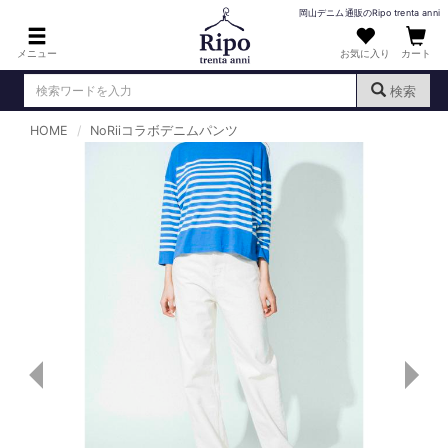
岡山デニム通販のRipo trenta anni
メニュー
お気に入り
カート
検索
HOME
NoRiiコラボデニムパンツ
ログイン
新規会員登録
（
）
MENS : メンズ
DENIM : デニム
PANTS : パンツ
TOPS : トップス
T-SHIRT : Tシャツ
KNIT : ニット
SHIRT : シャツ