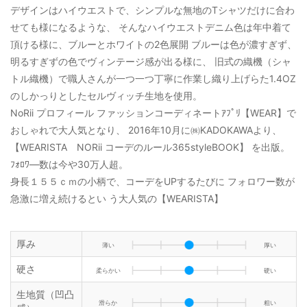
デザインはハイウエストで、シンプルな無地のTシャツだけに合わ
せても様になるような、 そんなハイウエストデニム色は年中着て
頂ける様に、ブルーとホワイトの2色展開 ブルーは色が濃すぎず、
明るすぎずの色でヴィンテージ感が出る様に、 旧式の織機（シャ
トル織機）で職人さんが一つ一つ丁寧に作業し織り上げらた1.4OZ
のしかっりとしたセルヴィッチ生地を使用。
NoRii プロフィール ファッションコーディネートｱﾌﾟﾘ【WEAR】で
おしゃれで大人気となり、 2016年10月に㈱KADOKAWAより、
【WEARISTA NORii コーデのルール365styleBOOK】 を出版。
ﾌｫﾛﾜ―数は今や30万人超。
身長１５５ｃｍの小柄で、コーデをUPするたびに フォロワー数が
急激に増え続けるとい う大人気の【WEARISTA】
厚み
薄い
厚い
硬さ
柔らかい
硬い
生地質（凹凸
滑らか
粗い