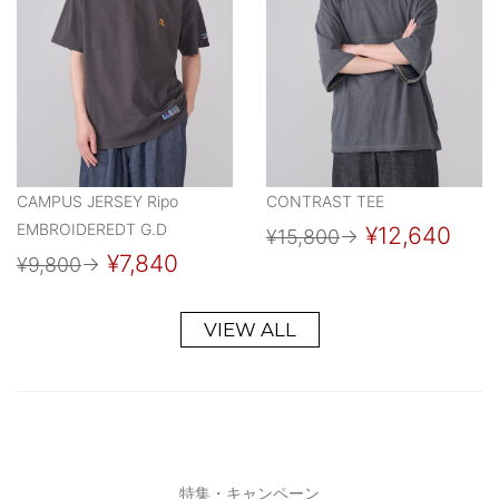
CAMPUS JERSEY Ripo
CONTRAST TEE
EMBROIDEREDT G.D
¥12,640
¥15,800
→
¥7,840
¥9,800
→
VIEW ALL
特集・キャンペーン