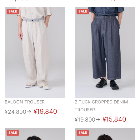
SALE
SALE
BALOON TROUSER
2 TUCK CROPPED DENIM
TROUSER
¥19,840
¥24,800
→
¥15,840
¥19,800
→
SALE
SALE