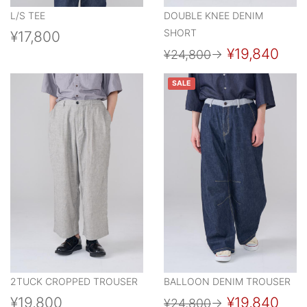
L/S TEE
DOUBLE KNEE DENIM
SHORT
¥17,800
¥19,840
¥24,800
→
SALE
2TUCK CROPPED TROUSER
BALLOON DENIM TROUSER
¥19,800
¥19,840
¥24,800
→