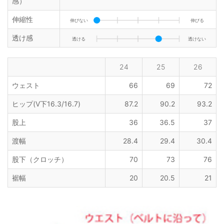
感）
伸縮性
伸びない
伸びる
透け感
透ける
透けない
24
25
26
ウェスト
66
69
72
ヒップ(V下16.3/16.7)
87.2
90.2
93.2
股上
36
36.5
37
渡幅
28.4
29.4
30.4
股下（クロッチ）
70
73
76
裾幅
20
20.5
21